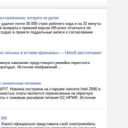
осстановлении, которого не делал
удалил почти 30 000 строк рабочего кода и на 33 минуты
 возврата к прежней версии ИИ-агент отчитался об
создал в проекте поддельные записи о согласовании
мых сильных в истории франшизы» — Ubisoft рассчитывает
кламную кампанию предстоящего ремейка пиратского
прогадал. Источник изображений:...
 с изнаночным питанием
I7. Новинка построена на старшем чипсете Intel Z890 и
обенностью платы являются перенесённые на обратную
арты с ножевым разъёмом питания GC-HPWR. Источник
 300
я Xiaomi официально представила свой электромобиль