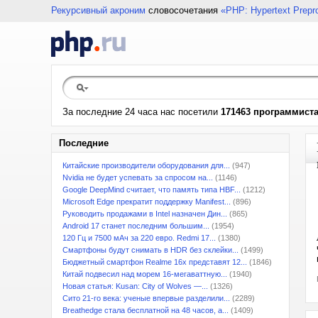
Рекурсивный акроним
словосочетания
«PHP: Hypertext Prepr
За последние 24 часа нас посетили
171463 программист
Последние
Китайские производители оборудования для...
(947)
Nvidia не будет успевать за спросом на...
(1146)
Google DeepMind считает, что память типа HBF...
(1212)
Microsoft Edge прекратит поддержку Manifest...
(896)
Руководить продажами в Intel назначен Дин...
(865)
Android 17 станет последним большим...
(1954)
120 Гц и 7500 мАч за 220 евро. Redmi 17...
(1380)
Смартфоны будут снимать в HDR без склейки...
(1499)
Бюджетный смартфон Realme 16x представят 12...
(1846)
Китай подвесил над морем 16-мегаваттную...
(1940)
Новая статья: Kusan: City of Wolves —...
(1326)
Сито 21-го века: ученые впервые разделили...
(2289)
Breathedge стала бесплатной на 48 часов, а...
(1409)