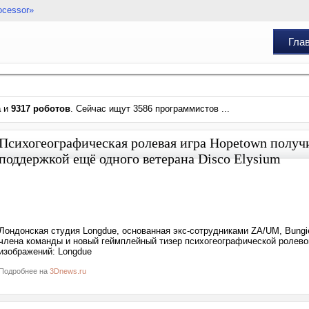
ocessor»
Гла
а
и
9317 роботов
. Сейчас ищут 3586 программистов ...
Психогеографическая ролевая игра Hopetown получ
поддержкой ещё одного ветерана Disco Elysium
Лондонская студия Longdue, основанная экс-сотрудниками ZA/UM, Bungie,
члена команды и новый геймплейный тизер психогеографической ролевой
изображений: Longdue
Подробнее на
3Dnews.ru