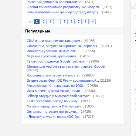
Ракетный двигатель напечатали на...
(2311)
OpenAI приостановила разработку ИИ-модели...
(1493)
Новый геймплейный трейлер подтвердил дату...
(1489)
<
1
2
3
4
5
6
7
8
>
Популярные
США стали главным поставщиком...
(41056)
Character.AI запустила короткие ИИ-сериалы...
(40341)
Инженеры уложили HBM на бок —...
(39958)
Морские сражения, крупнейшая...
(34165)
Тысячи сотрудников Google требуют...
(29806)
Chrome для Android стал заметно плавнее: Google...
(24006)
Россияне стали звонить и писать...
(22680)
Вышел релиз OpenIDE Pro — корпоративной...
(21126)
Mitsubishi начнёт выпускать по 1000...
(20689)
Игра в стиле «Джона Уика», новая...
(19536)
Геймер отсудил у Microsoft свой аккаунт...
(18698)
Tesla поставила рекорд по числу...
(18309)
Microsoft представила ИИ, который...
(18046)
Энтузиаст потратил три тысячи...
(17428)
«Яндекс» улучшил поиск АЗС без...
(17213)