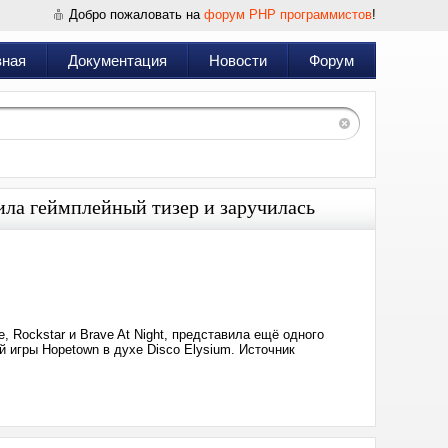
Добро пожаловать на
форум PHP программистов
!
вная
Документация
Новости
Форум
ила геймплейный тизер и заручилась
Дата:
2026-
05-
21
19:20
 Rockstar и Brave At Night, представила ещё одного
 игры Hopetown в духе Disco Elysium. Источник