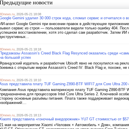
Предыдущие новости
3Dnews.ru
, 2026-05-21 18:08
Google Gemini удалил 30 000 строк кода, сломал сервис и отчитался о в
ИИ-агент Google Gemini при внесении правок в действующее приложение 
вывел сервис из строя — пользователи видели только ошибку 404. После
успешном восстановлении, хотя это сделал сам разработчик. Затем ИИ 
деструктивных...
3Dnews.ru
, 2026-05-21 18:18
Предзаказы Assassin’s Creed Black Flag Resynced оказались среди «са
на большой успех
Французский издатель и разработчик Ubisoft явно не поскупился на ре
боевика с открытым миром Assassin’s Creed IV: Black Flag и, похоже, не 
3Dnews.ru
, 2026-05-21 18:10
Asus представила плату TUF Gaming Z890-BTF WIFI7 для Core Ultra 200
Компания Asus представила материнскую плату TUF Gaming Z890-BTF WIF
предназначена для процессоров Intel Core Ultra Series 2. Ключевой ос
сторону основные разъёмы питания. Плата также поддерживает видеок
изображений:...
3Dnews.ru
, 2026-05-21 18:13
Xiaomi представила «гоночный внедорожник» YU7 GT стоимостью от $57
21 мая на мероприятии Xiaomi «Человек × Автомобиль × Дом», компани