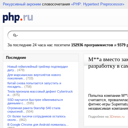
Рекурсивный акроним
словосочетания
«PHP: Hypertext Preprocessor»
За последние 24 часа нас посетили
152936 программистов
и
9379 
Последние
M**a вместо за
разработку в с
Новый геймплейный трейлер подтвердил
дату...
(479)
Для марсианских вертолётов нового
поколения...
(733)
Китай снова попытается запустить и
посадить...
(758)
Tesla признала массовый дефект Cybertruck
и...
(875)
Попытка компании M**
считается, провалила
SSD научатся быстрее обмениваться
данными с...
(595)
фитнес-игры Supernatu
Огромная ракета Starship S40 стала
независимая компания
серьезной...
(504)
От более тысячи сотрудников осталось
Подробнее на
3Dnews.ru
около...
(862)
В Google Chrome для Android появилась...