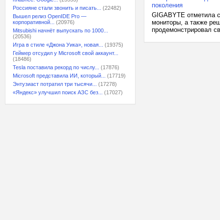
поколения
Россияне стали звонить и писать...
(22482)
GIGABYTE отметила св
Вышел релиз OpenIDE Pro —
мониторы, а также реш
корпоративной...
(20976)
продемонстрировал св
Mitsubishi начнёт выпускать по 1000...
(20536)
Игра в стиле «Джона Уика», новая...
(19375)
Геймер отсудил у Microsoft свой аккаунт...
(18486)
Tesla поставила рекорд по числу...
(17876)
Microsoft представила ИИ, который...
(17719)
Энтузиаст потратил три тысячи...
(17278)
«Яндекс» улучшил поиск АЗС без...
(17027)