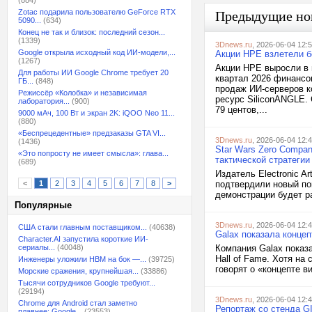
(884)
Zotac подарила пользователю GeForce RTX
Предыдущие но
5090...
(634)
Конец не так и близок: последний сезон...
(1339)
3Dnews.ru
, 2026-06-04 12:
Google открыла исходный код ИИ-модели,...
Акции HPE взлетели б
(1267)
Акции HPE выросли в 
Для работы ИИ Google Chrome требует 20
квартал 2026 финансов
ГБ...
(848)
продаж ИИ-серверов к
Режиссёр «Колобка» и независимая
ресурс SiliconANGLE.
лаборатория...
(900)
79 центов,...
9000 мАч, 100 Вт и экран 2K: iQOO Neo 11...
(880)
«Беспрецедентные» предзаказы GTA VI...
3Dnews.ru
, 2026-06-04 12:
(1436)
Star Wars Zero Compa
«Это попросту не имеет смысла»: глава...
тактической стратеги
(689)
Издатель Electronic A
<
1
2
3
4
5
6
7
8
>
подтвердили новый пок
демонстрации будет ра
Популярные
3Dnews.ru
, 2026-06-04 12:
США стали главным поставщиком...
(40638)
Galax показала концеп
Character.AI запустила короткие ИИ-
сериалы...
(40048)
Компания Galax показ
Hall of Fame. Хотя на
Инженеры уложили HBM на бок —...
(39725)
говорят о «концепте в
Морские сражения, крупнейшая...
(33886)
Тысячи сотрудников Google требуют...
(29194)
3Dnews.ru
, 2026-06-04 12:
Chrome для Android стал заметно
Репортаж со стенда G
плавнее: Google...
(23553)