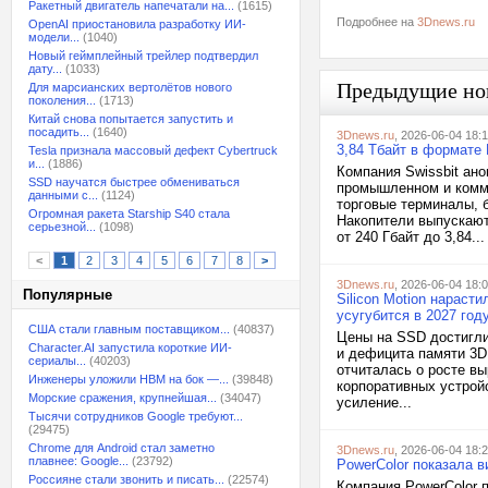
Ракетный двигатель напечатали на...
(1615)
Подробнее на
3Dnews.ru
OpenAI приостановила разработку ИИ-
модели...
(1040)
Новый геймплейный трейлер подтвердил
дату...
(1033)
Предыдущие но
Для марсианских вертолётов нового
поколения...
(1713)
Китай снова попытается запустить и
посадить...
(1640)
3Dnews.ru
, 2026-06-04 18:
3,84 Тбайт в формате
Tesla признала массовый дефект Cybertruck
и...
(1886)
Компания Swissbit ан
SSD научатся быстрее обмениваться
промышленном и комме
данными с...
(1124)
торговые терминалы, б
Огромная ракета Starship S40 стала
Накопители выпускают
серьезной...
(1098)
от 240 Гбайт до 3,84...
<
1
2
3
4
5
6
7
8
>
3Dnews.ru
, 2026-06-04 18:
Популярные
Silicon Motion нарас
усугубится в 2027 год
США стали главным поставщиком...
(40837)
Цены на SSD достигли
Character.AI запустила короткие ИИ-
и дефицита памяти 3D 
сериалы...
(40203)
отчиталась о росте в
Инженеры уложили HBM на бок —...
(39848)
корпоративных устрой
Морские сражения, крупнейшая...
(34047)
усиление...
Тысячи сотрудников Google требуют...
(29475)
Chrome для Android стал заметно
3Dnews.ru
, 2026-06-04 18:
плавнее: Google...
(23792)
PowerColor показала 
Россияне стали звонить и писать...
(22574)
Компания PowerColor 