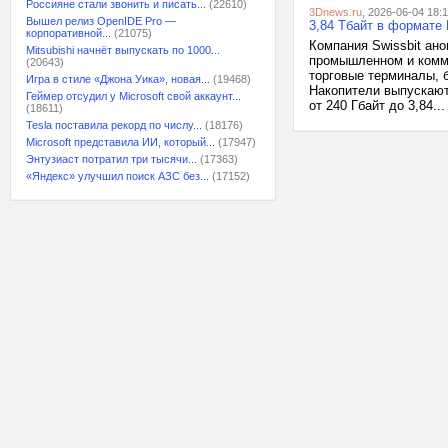
Россияне стали звонить и писать...
(22610)
3Dnews.ru
, 2026-06-04 18:
Вышел релиз OpenIDE Pro —
3,84 Тбайт в формате
корпоративной...
(21075)
Компания Swissbit ан
Mitsubishi начнёт выпускать по 1000...
промышленном и комме
(20643)
торговые терминалы, б
Игра в стиле «Джона Уика», новая...
(19468)
Накопители выпускают
Геймер отсудил у Microsoft свой аккаунт...
от 240 Гбайт до 3,84...
(18611)
Tesla поставила рекорд по числу...
(18176)
Microsoft представила ИИ, который...
(17947)
Энтузиаст потратил три тысячи...
(17363)
«Яндекс» улучшил поиск АЗС без...
(17152)