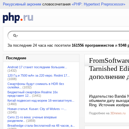
Рекурсивный акроним
словосочетания
«PHP: Hypertext Preprocessor»
За последние 24 часа нас посетили
161556 программистов
и
9348 
Последние
FromSoftware
Tarnished Ed
Android 17 станет последним большим...
(1432)
дополнение 
120 Гц и 7500 мАч за 220 евро. Redmi 17...
(1008)
Смартфоны будут снимать в HDR без
склейки...
(1032)
Бюджетный смартфон Realme 16x
представят 12...
(1441)
Издательство Bandai 
объявили дату выхода 
Китай подвесил над морем 16-мегаваттную...
(1460)
Ring. Источник изобра
Новая статья: Kusan: City of Wolves —...
(1045)
Подробнее на
3Dnews.ru
Сито 21-го века: ученые впервые
разделили...
(1859)
Breathedge стала бесплатной на 48 часов, а...