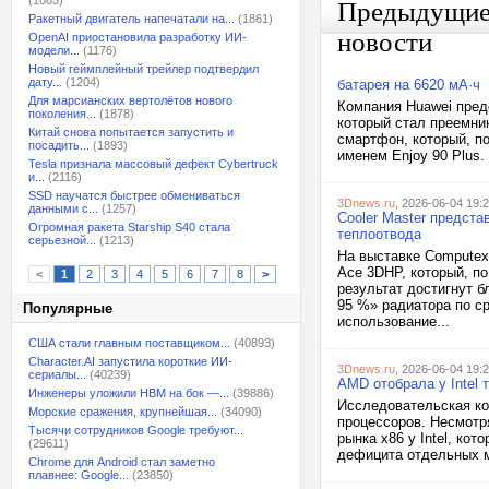
(1083)
Предыдущи
Ракетный двигатель напечатали на...
(1861)
новости
OpenAI приостановила разработку ИИ-
модели...
(1176)
Новый геймплейный трейлер подтвердил
дату...
(1204)
батарея на 6620 мА·ч
Для марсианских вертолётов нового
Компания Huawei пред
поколения...
(1878)
который стал преемни
Китай снова попытается запустить и
смартфон, который, по
посадить...
(1893)
именем Enjoy 90 Plus.
Tesla признала массовый дефект Cybertruck
и...
(2116)
SSD научатся быстрее обмениваться
3Dnews.ru
, 2026-06-04 19:
данными с...
(1257)
Cooler Master предст
Огромная ракета Starship S40 стала
теплоотвода
серьезной...
(1213)
На выставке Computex
Ace 3DHP, который, п
<
1
2
3
4
5
6
7
8
>
результат достигнут б
95 %» радиатора по с
Популярные
использование...
США стали главным поставщиком...
(40893)
Character.AI запустила короткие ИИ-
3Dnews.ru
, 2026-06-04 19:
сериалы...
(40239)
AMD отобрала у Intel 
Инженеры уложили HBM на бок —...
(39886)
Исследовательская ко
Морские сражения, крупнейшая...
(34090)
процессоров. Несмотр
Тысячи сотрудников Google требуют...
рынка x86 у Intel, ко
(29611)
дефицита отдельных м
Chrome для Android стал заметно
плавнее: Google...
(23850)