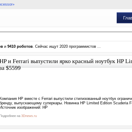
ocessor»
Гла
ов
и
9410 роботов
. Сейчас ищут 2020 программистов ...
HP и Ferrari выпустили ярко красный ноутбук HP Limi
за $5599
Компания HP вместе с Ferrari выпустили стилизованный ноутбук огранич
бренду, выпускающему суперкары. Новинка HP Limited Edition Scuderia Fe
Источник изображений: HP
Подробнее на
3Dnews.ru