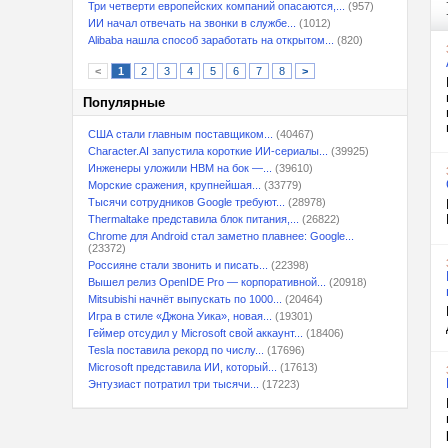
Три четверти европейских компаний опасаются,...
(957)
ИИ начал отвечать на звонки в службе...
(1012)
Alibaba нашла способ заработать на открытом...
(820)
<
1
2
3
4
5
6
7
8
>
Популярные
США стали главным поставщиком...
(40467)
Character.AI запустила короткие ИИ-сериалы...
(39925)
Инженеры уложили HBM на бок —...
(39610)
Морские сражения, крупнейшая...
(33779)
Тысячи сотрудников Google требуют...
(28978)
Thermaltake представила блок питания,...
(26822)
Chrome для Android стал заметно плавнее: Google...
(23372)
Россияне стали звонить и писать...
(22398)
Вышел релиз OpenIDE Pro — корпоративной...
(20918)
Mitsubishi начнёт выпускать по 1000...
(20464)
Игра в стиле «Джона Уика», новая...
(19301)
Геймер отсудил у Microsoft свой аккаунт...
(18406)
Tesla поставила рекорд по числу...
(17696)
Microsoft представила ИИ, который...
(17613)
Энтузиаст потратил три тысячи...
(17223)