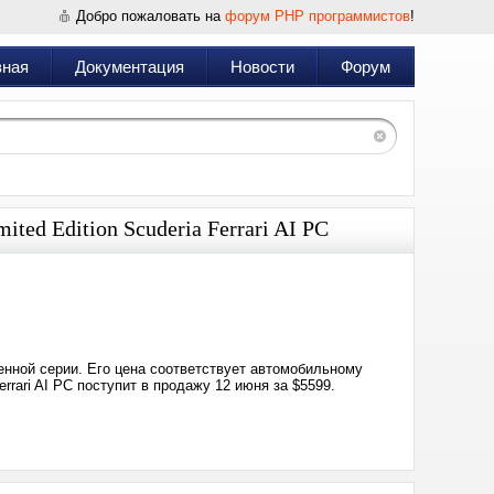
Добро пожаловать на
форум PHP программистов
!
вная
Документация
Новости
Форум
ted Edition Scuderia Ferrari AI PC
Дата:
2026-
06-
04
22:57
енной серии. Его цена соответствует автомобильному
rrari AI PC поступит в продажу 12 июня за $5599.