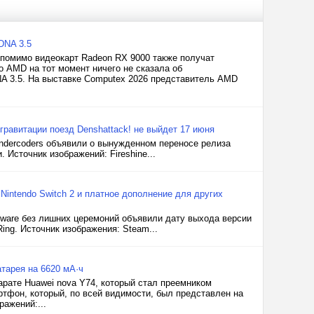
DNA 3.5
помимо видеокарт Radeon RX 9000 также получат
о AMD на тот момент ничего не сказала об
NA 3.5. На выставке Computex 2026 представитель AMD
равитации поезд Denshattack! не выйдет 17 июня
Undercoders объявили о вынужденном переносе релиза
 Источник изображений: Fireshine...
 Nintendo Switch 2 и платное дополнение для других
tware без лишних церемоний объявили дату выхода версии
ing. Источник изображения: Steam...
тарея на 6620 мА·ч
рате Huawei nova Y74, который стал преемником
тфон, который, по всей видимости, был представлен на
ражений:...