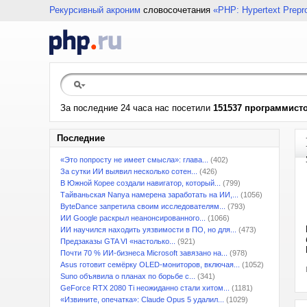
Рекурсивный акроним
словосочетания
«PHP: Hypertext Prepr
За последние 24 часа нас посетили
151537 программист
Последние
«Это попросту не имеет смысла»: глава...
(402)
За сутки ИИ выявил несколько сотен...
(426)
В Южной Корее создали навигатор, который...
(799)
Тайваньская Nanya намерена заработать на ИИ,...
(1056)
ByteDance запретила своим исследователям...
(793)
ИИ Google раскрыл неанонсированного...
(1066)
ИИ научился находить уязвимости в ПО, но для...
(473)
Предзаказы GTA VI «настолько...
(921)
Почти 70 % ИИ-бизнеса Microsoft завязано на...
(978)
Asus готовит семёрку OLED-мониторов, включая...
(1052)
Suno объявила о планах по борьбе с...
(341)
GeForce RTX 2080 Ti неожиданно стали хитом...
(1181)
«Извините, опечатка»: Claude Opus 5 удалил...
(1029)