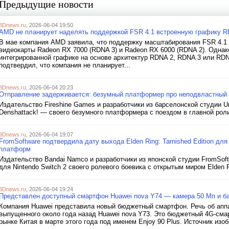
Предыдущие новости
3Dnews.ru
, 2026-06-04 19:50
AMD не планирует наделять поддержкой FSR 4.1 встроенную графику R
В мае компания AMD заявила, что поддержку масштабирования FSR 4.1 
видеокарты Radeon RX 7000 (RDNA 3) и Radeon RX 6000 (RDNA 2). Однак
интегрированной графике на основе архитектур RDNA 2, RDNA 3 или RD
подтвердил, что компания не планирует...
3Dnews.ru
, 2026-06-04 20:23
Отправление задерживается: безумный платформер про неподвластный г
Издательство Fireshine Games и разработчики из барселонской студии 
Denshattack! — своего безумного платформера с поездом в главной роли.
3Dnews.ru
, 2026-06-04 19:07
FromSoftware подтвердила дату выхода Elden Ring: Tarnished Edition для
платформ
Издательство Bandai Namco и разработчики из японской студии FromSof
для Nintendo Switch 2 своего ролевого боевика с открытым миром Elden R
3Dnews.ru
, 2026-06-04 19:24
Представлен доступный смартфон Huawei nova Y74 — камера 50 Мп и ба
Компания Huawei представила новый бюджетный смартфон. Речь об аппа
выпущенного около года назад Huawei nova Y73. Это бюджетный 4G-смар
рынке Китая в марте этого года под именем Enjoy 90 Plus. Источник изоб