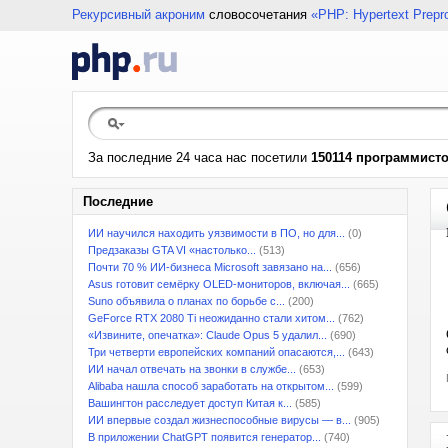
Рекурсивный акроним
словосочетания
«PHP: Hypertext Prepr
За последние 24 часа нас посетили
150114 программист
Последние
ИИ научился находить уязвимости в ПО, но для...
(0)
Предзаказы GTA VI «настолько...
(513)
Почти 70 % ИИ-бизнеса Microsoft завязано на...
(656)
Asus готовит семёрку OLED-мониторов, включая...
(665)
Suno объявила о планах по борьбе с...
(200)
GeForce RTX 2080 Ti неожиданно стали хитом...
(762)
«Извините, опечатка»: Claude Opus 5 удалил...
(690)
Три четверти европейских компаний опасаются,...
(643)
ИИ начал отвечать на звонки в службе...
(653)
Alibaba нашла способ заработать на открытом...
(599)
Вашингтон расследует доступ Китая к...
(585)
ИИ впервые создал жизнеспособные вирусы — в...
(905)
В приложении ChatGPT появится генератор...
(740)