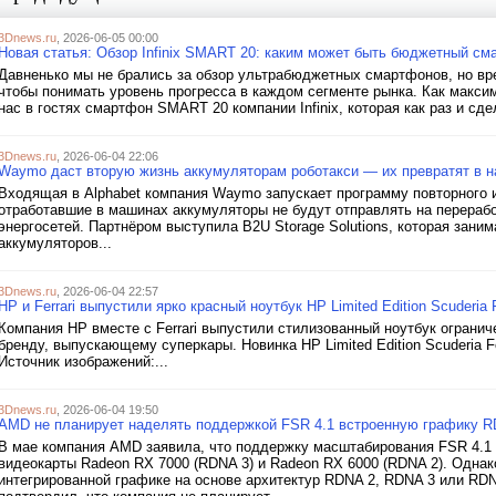
3Dnews.ru
, 2026-06-05 00:00
Новая статья: Обзор Infinix SMART 20: каким может быть бюджетный см
Давненько мы не брались за обзор ультрабюджетных смартфонов, но вр
чтобы понимать уровень прогресса в каждом сегменте рынка. Как макси
нас в гостях смартфон SMART 20 компании Infinix, которая как раз и сде
3Dnews.ru
, 2026-06-04 22:06
Waymo даст вторую жизнь аккумуляторам роботакси — их превратят в н
Входящая в Alphabet компания Waymo запускает программу повторного и
отработавшие в машинах аккумуляторы не будут отправлять на перерабо
энергосетей. Партнёром выступила B2U Storage Solutions, которая заним
аккумуляторов...
3Dnews.ru
, 2026-06-04 22:57
HP и Ferrari выпустили ярко красный ноутбук HP Limited Edition Scuderia F
Компания HP вместе с Ferrari выпустили стилизованный ноутбук огранич
бренду, выпускающему суперкары. Новинка HP Limited Edition Scuderia Fe
Источник изображений:...
3Dnews.ru
, 2026-06-04 19:50
AMD не планирует наделять поддержкой FSR 4.1 встроенную графику R
В мае компания AMD заявила, что поддержку масштабирования FSR 4.1 
видеокарты Radeon RX 7000 (RDNA 3) и Radeon RX 6000 (RDNA 2). Однак
интегрированной графике на основе архитектур RDNA 2, RDNA 3 или RD