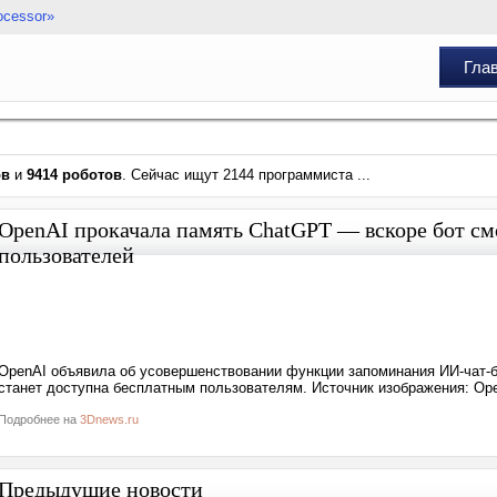
ocessor»
Гла
ов
и
9414 роботов
. Сейчас ищут 2144 программиста ...
OpenAI прокачала память ChatGPT — вскоре бот см
пользователей
OpenAI объявила об усовершенствовании функции запоминания ИИ-чат-б
станет доступна бесплатным пользователям. Источник изображения: Op
Подробнее на
3Dnews.ru
Предыдущие новости