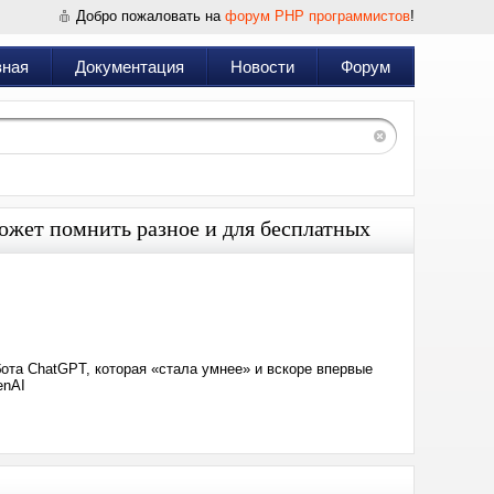
Добро пожаловать на
форум PHP программистов
!
вная
Документация
Новости
Форум
ожет помнить разное и для бесплатных
Дата:
2026-
06-
05
00:06
ота ChatGPT, которая «стала умнее» и вскоре впервые
enAI