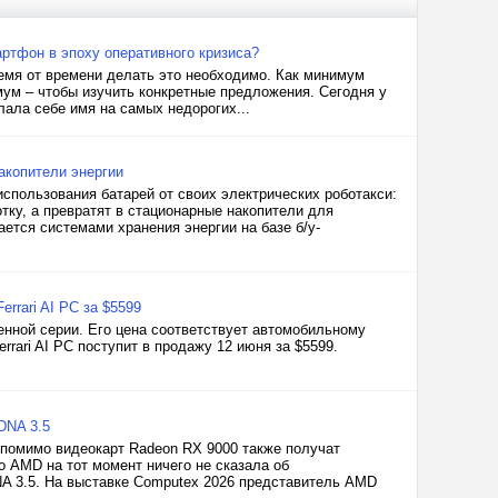
артфон в эпоху оперативного кризиса?
емя от времени делать это необходимо. Как минимум
мум – чтобы изучить конкретные предложения. Сегодня у
лала себе имя на самых недорогих...
акопители энергии
спользования батарей от своих электрических роботакси:
тку, а превратят в стационарные накопители для
ается системами хранения энергии на базе б/у-
errari AI PC за $5599
енной серии. Его цена соответствует автомобильному
rrari AI PC поступит в продажу 12 июня за $5599.
DNA 3.5
помимо видеокарт Radeon RX 9000 также получат
о AMD на тот момент ничего не сказала об
NA 3.5. На выставке Computex 2026 представитель AMD