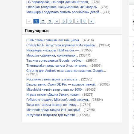
LG оправдалась за софт для мониторов,...
(736)
Опасная тенденция: нашумевшая ИИ-модель...
(738)
Минцифры задумало лишить российских детей...
(741)
<
1
2
3
4
5
6
7
8
>
Популярные
США стали главным поставщиком...
(40416)
Character.AI запустила короткие ИИ-сериалы...
(39894)
Инженеры уложили HBM на бок —...
(39585)
Морские сражения, крупнейшая...
(33747)
Тысячи сотрудников Google требуют...
(28924)
Thermaltake представила блок питания,...
(26805)
Chrome для Android стал заметно плавнее: Google...
(23323)
Россияне стали звонить и писать...
(22373)
Вышел релиз OpenIDE Pro — корпоративной...
(20901)
Mitsubishi начнёт выпускать по 1000...
(20436)
Игра в стиле «Джона Уика», новая...
(19276)
Геймер отсудил у Microsoft свой аккаунт...
(18384)
Tesla поставила рекорд по числу...
(17644)
Microsoft представила ИИ, который...
(17565)
Энтузиаст потратил три тысячи...
(17204)