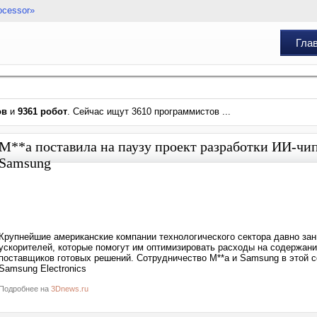
ocessor»
Гла
ов
и
9361 робот
. Сейчас ищут 3610 программистов ...
M**a поставила на паузу проект разработки ИИ-чи
Samsung
Крупнейшие американские компании технологического сектора давно за
ускорителей, которые помогут им оптимизировать расходы на содержан
поставщиков готовых решений. Сотрудничество M**a и Samsung в этой с
Samsung Electronics
Подробнее на
3Dnews.ru