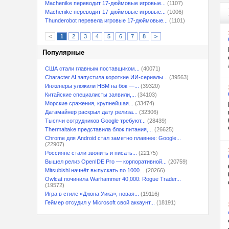
Machenike переводит 17-дюймовые игровые...
(1107)
Machenike переводит 17-дюймовые игровые...
(1006)
Thunderobot перевела игровые 17-дюймовые...
(1101)
<
1
2
3
4
5
6
7
8
>
Популярные
США стали главным поставщиком...
(40071)
Character.AI запустила короткие ИИ-сериалы...
(39563)
Инженеры уложили HBM на бок —...
(39320)
Китайские специалисты заявили,...
(34103)
Морские сражения, крупнейшая...
(33474)
Датамайнер раскрыл дату релиза...
(32306)
Тысячи сотрудников Google требуют...
(28439)
Thermaltake представила блок питания,...
(26625)
Chrome для Android стал заметно плавнее: Google...
(22907)
Россияне стали звонить и писать...
(22175)
Вышел релиз OpenIDE Pro — корпоративной...
(20759)
Mitsubishi начнёт выпускать по 1000...
(20266)
Owlcat починила Warhammer 40,000: Rogue Trader...
(19572)
Игра в стиле «Джона Уика», новая...
(19116)
Геймер отсудил у Microsoft свой аккаунт...
(18191)