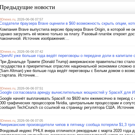
Предыдущие новости
3Dnews.ru
, 2026-06-06 07:57
Создатели браузера Brave оценили в $60 возможность скрыть опции, кот
Компания Brave выпустила версию браузера Brave Origin, в которой не 
однако загрузить её можно только за плату. Разовый платёж откроет до
лаконичной. Источник изображения:...
3Dnews.ru
, 2026-06-06 07:42
OpenAI уже больше года ведёт переговоры о передаче доли в капитале
При Дональде Трампе (Donald Trump) американское правительство стало а
государства в приоритетных отраслях национальной экономики сложно 
(Sam Altman) уже больше года ведёт переговоры с Белым домом о возм
стартапа. Источник...
3Dnews.ru
, 2026-06-06 07:51
Google согласовала аренду вычислительных мощностей у SpaceX для И
Google начнёт выплачивать SpaceX по $920 млн ежемесячно в период с о
000 графических процессоров Nvidia, центральным процессорам и сопу
сообщил TechCrunch со ссылкой на страницу регулятора США. Источник 
3Dnews.ru
, 2026-06-06 07:05
Американские производители чипов в пятницу сообща потеряли $1,3 трл
Фондовый индекс PHLX вчера отличился рекордным с марта 2020 года д