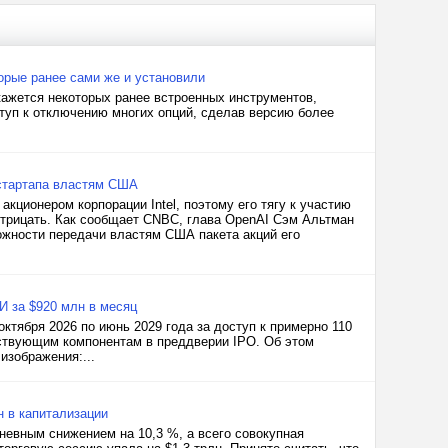
орые ранее сами же и установили
окажется некоторых ранее встроенных инструментов,
ступ к отключению многих опций, сделав версию более
 стартапа властям США
кционером корпорации Intel, поэтому его тягу к участию
отрицать. Как сообщает CNBC, глава OpenAI Сэм Альтман
ожности передачи властям США пакета акций его
И за $920 млн в месяц
ктября 2026 по июнь 2029 года за доступ к примерно 110
тствующим компонентам в преддверии IPO. Об этом
изображения:...
н в капитализации
невным снижением на 10,3 %, а всего совокупная