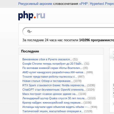
Рекурсивный акроним
словосочетания
«PHP: Hypertext Prepr
За последние 24 часа нас посетили
141096 программист
Последние
Виновником сбоя в Рунете оказался...
(31)
Google Chrome теперь потребует до 20 Гбайт...
(31)
По мотивам книжной серии «Коты-Воители»...
(35)
AMD купит канадского разработчика ИИ-чипов...
(699)
Trouver представил роботы-пылесосы с...
(887)
Новая статья: Обзор и тестирование...
(1078)
RTX Spark становится ближе: Nvidia перенесла...
(1036)
ChatGPT стал безлимитным: OpenAI отменила...
(1024)
Маск построит «самое ценное здание на...
(1144)
Легендарный шутер Quake спустя 30 лет после...
(1010)
Кратер найден: южнокорейский зонд первым...
(1036)
Испанцы научили один объектив видеть объём —...
(934)
Тактический экшен, масштабные операции и...
(1328)