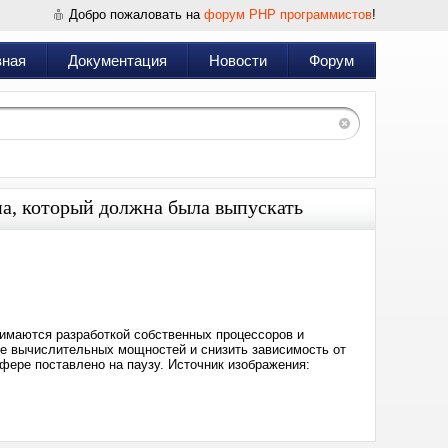
Добро пожаловать на
форум PHP программистов
!
вная
Документация
Новости
Форум
па, который должна была выпускать
Дата:
2026-
06-
06
08:33
нимаются разработкой собственных процессоров и
ие вычислительных мощностей и снизить зависимость от
фере поставлено на паузу. Источник изображения: