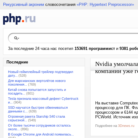
Рекурсивный акроним
словосочетания
«PHP: Hypertext Preprocessor»
За последние 24 часа нас посетил
153691 программист
и
9381 роб
Последние
Nvidia умолчал
компании уже г
Новый геймплейный трейлер подтвердил
дату...
(528)
Для марсианских вертолётов нового
поколения...
(769)
Китай снова попытается запустить и
посадить...
(801)
Tesla признала массовый дефект Cybertruck
и...
(904)
На выставке Computex
процессор для ПК. Фл
SSD научатся быстрее обмениваться
данными с...
(639)
процессором и 6144 я
Огромная ракета Starship S40 стала
PCWorld. Источник изо
серьезной...
(549)
От более тысячи сотрудников осталось
Подробнее на
3Dnews.ru
около...
(896)
В Google Chrome для Android появилась...