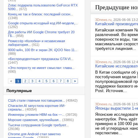
(915)
Zotac подарила пользователю GeForce RTX
Предыдущие но
5090...
(672)
Конец не так и близок: последний сезон...
(1348)
3Dnews.ru
, 2026-06-06 13:
Google открыла исходный код ИИ-модели,...
Китайский производит
(1292)
Китайская компания N
Для работы ИИ Google Chrome требует 20
развлечений. Во врем
ГБ...
(858)
поверхности воды, так
Режиссёр «Колобка» и независимая
максимальная скорость
лаборатория...
(911)
требуется лицензия...
9000 мАч, 100 Вт и экран 2K: iQOO Neo 11...
(889)
«Беспрецедентные» предзаказы GTA VI...
3Dnews.ru
, 2026-06-06 12:
(1447)
Китайские исследоват
«Это попросту не имеет смысла»: глава...
(690)
В Китае сообщили об 
постобучения модели 
<
1
2
3
4
5
6
7
8
>
полупроводниковой пр
поддержки базового и
Популярные
Post. Источник...
США стали главным поставщиком...
(40642)
3Dnews.ru
, 2026-06-06 12:
Character.AI запустила короткие ИИ-
Японцы вырастили 1-н
сериалы...
(40054)
Японские исследовате
Инженеры уложили HBM на бок —...
(39726)
нанотрубок. Речь идёт
Морские сражения, крупнейшая...
(33891)
примерно в 100 000 ра
Тысячи сотрудников Google требуют...
не об углеродных нано
(29196)
перспективе...
Chrome для Android стал заметно
плавнее: Google...
(23555)