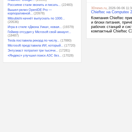
Россияне стали звонить и писать...
(22483)
3Dnews.ru
, 2026-06-06 11:3
Вышел релиз OpenIDE Pro —
Chieftec на Computex 
корпоративной...
(20978)
Компания Chieftec пр
Mitsubishi начнёт выпускать по 1000...
(20536)
и блоки питания, прич
рабочих станций и си
Игра в стиле «Джона Уика», новая...
(19379)
компактный Chieftec 
Геймер отсудил у Microsoft свой аккаунт...
(18487)
Tesla поставила рекорд по числу...
(17880)
Microsoft представила ИИ, который...
(17720)
Энтузиаст потратил три тысячи...
(17281)
«Яндекс» улучшил поиск АЗС без...
(17028)