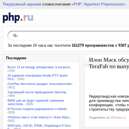
Рекурсивный акроним
словосочетания
«PHP: Hypertext Preprocessor»
За последние 24 часа нас посетили
161279 программистов
и
9307 
Последние
Илон Маск обсу
TeraFab по вып
Всего 12 км между аппаратами: в космосе...
(154)
20-ядерная платформа Nvidia RTX Spark
N1X...
(344)
OnePlus бесплатно раздает пользователям...
(451)
Уцелевший после приводнения Starship...
(484)
Нидерландская компан
для производства чип
BMW уже не будет прежней: компания
запустила...
(928)
конференцию, чтобы т
В России создали радиационно-стойкий...
строительству предпр
(920)
«Роботы нам в этом помогут»: Илон Маск...
Подробнее на
3Dnews.ru
(581)
9200 мАч, 100 Вт, IP69K, Snapdragon 6 Gen