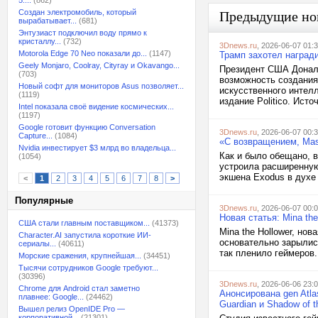
5:...
(862)
Создан электромобиль, который
Предыдущие но
вырабатывает...
(681)
Энтузиаст подключил воду прямо к
кристаллу...
(732)
3Dnews.ru
, 2026-06-07 01:
Motorola Edge 70 Neo показали до...
(1147)
Трамп захотел наград
Geely Monjaro, Coolray, Cityray и Okavango...
Президент США Донал
(703)
возможность создания
Новый софт для мониторов Asus позволяет...
искусственного интел
(1119)
издание Politico. Источ
Intel показала своё видение космических...
(1197)
Google готовит функцию Conversation
3Dnews.ru
, 2026-06-07 00:
Capture...
(1084)
«С возвращением, Mas
Nvidia инвестирует $3 млрд во владельца...
Как и было обещано, в
(1054)
устроила расширенную
экшена Exodus в духе 
<
1
2
3
4
5
6
7
8
>
Популярные
3Dnews.ru
, 2026-06-07 00:
Новая статья: Mina th
США стали главным поставщиком...
(41373)
Mina the Hollower, нов
Character.AI запустила короткие ИИ-
основательно зарылись
сериалы...
(40611)
так пленило геймеров.
Морские сражения, крупнейшая...
(34451)
Тысячи сотрудников Google требуют...
(30396)
3Dnews.ru
, 2026-06-06 23:
Chrome для Android стал заметно
Анонсирована gen Atl
плавнее: Google...
(24462)
Guardian и Shadow of t
Вышел релиз OpenIDE Pro —
корпоративной...
(21301)