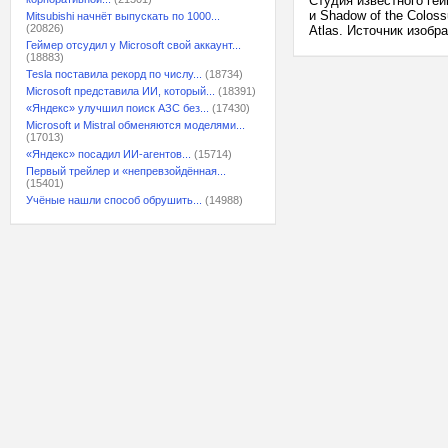
Студия известного гей
и Shadow of the Colos
Mitsubishi начнёт выпускать по 1000...
(20826)
Atlas. Источник изобр
Геймер отсудил у Microsoft свой аккаунт...
(18883)
Tesla поставила рекорд по числу...
(18734)
Microsoft представила ИИ, который...
(18391)
«Яндекс» улучшил поиск АЗС без...
(17430)
Microsoft и Mistral обменяются моделями...
(17013)
«Яндекс» посадил ИИ-агентов...
(15714)
Первый трейлер и «непревзойдённая...
(15401)
Учёные нашли способ обрушить...
(14988)