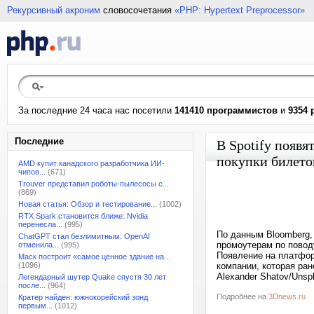
Рекурсивный акроним
словосочетания
«PHP: Hypertext Preprocessor»
За последние 24 часа нас посетили
141410 программистов
и
9354 
Последние
В Spotify появя
покупки билето
AMD купит канадского разработчика ИИ-
чипов...
(671)
Trouver представил роботы-пылесосы с...
(869)
Новая статья: Обзор и тестирование...
(1002)
RTX Spark становится ближе: Nvidia
перенесла...
(995)
По данным Bloomberg,
ChatGPT стал безлимитным: OpenAI
промоутерам по повод
отменила...
(995)
Появление на платфор
Маск построит «самое ценное здание на...
(1096)
компании, которая ра
Alexander Shatov/Unsp
Легендарный шутер Quake спустя 30 лет
после...
(964)
Подробнее на
3Dnews.ru
Кратер найден: южнокорейский зонд
первым...
(1012)