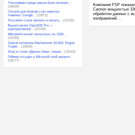
Thermaltake представила блок питания,...
Компания FSP показал
(26606)
Cannon мощностью 330
Chrome для Android стал заметно
обработки данных с и
плавнее: Google...
(22872)
изображений:...
Россияне стали звонить и писать...
(22155)
Вышел релиз OpenIDE Pro —
корпоративной...
(20749)
Mitsubishi начнёт выпускать по 1000...
(20249)
Owlcat починила Warhammer 40,000: Rogue
Trader...
(19559)
Игра в стиле «Джона Уика», новая...
(19103)
Геймер отсудил у Microsoft свой аккаунт...
(18177)