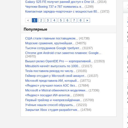
Galaxy S25 FE получит ранний доступ к One UI...
(2014)
Чертежи Boeing 737 и 787 появились в...
(1299)
Компактная зарядка-«карточка» с мощностью 80...
(1972)
<
1
2
3
4
5
6
7
8
>
Популярные
США стали главным поставщиком...
(41738)
Морские сражения, крупнейшая...
(34875)
Тысячи сотрудников Google требуют...
(31197)
Chrome для Android стал заметно плавнее: Google...
(24970)
Вышел релиз OpenIDE Pro — корпоративной...
(21553)
Mitsubishi начнёт выпускать по 1000...
(21017)
Tesla поставила рекорд по числу...
(19165)
Геймер отсудил у Microsoft свой аккаунт...
(19137)
Microsoft представила ИИ, который...
(18771)
«Яндекс» улучшил поиск АЗС без...
(17684)
Microsoft и Mistral обменяются моделями...
(17336)
«Яндекс» посадил ИИ-агентов...
(15969)
Первый трейлер и «непревзойдённая...
(15700)
Учёные нашли способ обрушить...
(15215)
Закрытая Xbox студия-разработчик...
(14784)