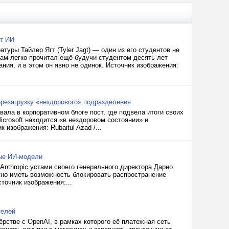
ат ИИ
уры Тайлер Ягт (Tyler Jagt) — один из его студентов не
ам легко прочитал ещё будучи студентом десять лет
ния, и в этом он явно не одинок. Источник изображения:
ерезагрузку «нездорового» подразделения
ала в корпоративном блоге пост, где подвела итоги своих
icrosoft находится «в нездоровом состоянии» и
изображения: Rubaitul Azad /...
ные ИИ-модели
Anthropic устами своего генерального директора Дарио
лжно иметь возможность блокировать распространение
точник изображения:...
телей
рстве с OpenAI, в рамках которого её платежная сеть