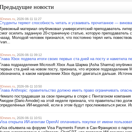
Предыдущие новости
3Dnews.ru
, 2026-06-11 11:27
Студенты теряют способность читать и усваивать прочитанное — винов
Тревожный материал опубликовал университетский преподаватель литерат
смог осилить заданную 20-страничную статью, которую преподаватель с
назад. Молодой человек признался, что постоянно терял нить повествова
Ivan...
3Dnews.ru
, 2026-06-11 09:12
Глава Xbox подвела итоги своих первых ста дней на посту и наметила п
Глава подразделения Microsoft Xbox Аша Шарма (Asha Sharma) опубликов
первых ста дней на новом посту, признала, что игровое подразделение M
обозначила, в каком направлении Xbox будет двигаться дальше. Источник 
3Dnews.ru
, 2026-06-11 10:50
Глава Anthropic: правительство должно иметь право ограничивать опас
Немало пострадавшая за свои принципы в споре с Пентагоном компания 
Амодеи (Dario Amodei) на этой неделе признала, что правительство до
определённых ИИ-моделей, если в этом будут прослеживаться риски. Ис
3Dnews.ru
, 2026-06-11 10:51
Visa открыла ИИ-агентам OpenAI оплачивать покупки от имени пользова
Visa объявила на форуме Visa Payments Forum в Сан-Франциско о партнё