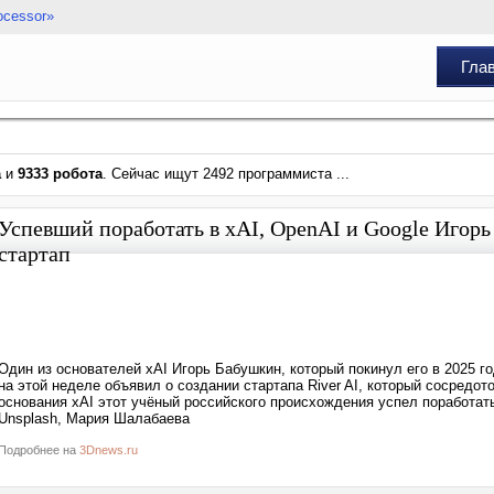
ocessor»
Гла
а
и
9333 робота
. Сейчас ищут 2492 программиста ...
Успевший поработать в xAI, OpenAI и Google Игор
стартап
Один из основателей xAI Игорь Бабушкин, который покинул его в 2025 г
на этой неделе объявил о создании стартапа River AI, который сосредо
основания xAI этот учёный российского происхождения успел поработать
Unsplash, Мария Шалабаева
Подробнее на
3Dnews.ru