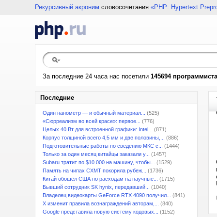
Рекурсивный акроним
словосочетания
«PHP: Hypertext Prepr
За последние 24 часа нас посетили
145694 программист
Последние
Один нанометр — и обычный материал...
(525)
«Сюрреализм во всей красе»: первое...
(776)
Целых 40 Вт для встроенной графики: Intel...
(871)
Корпус толщиной всего 4,5 мм и две половины,...
(886)
Подготовительные работы по сведению МКС с...
(1444)
Только за один месяц китайцы заказали у...
(1457)
Subaru тратит по $10 000 на машину, чтобы...
(1529)
Память на чипах CXMT покорила рубеж...
(1736)
Китай обошёл США по расходам на научные...
(1715)
Бывший сотрудник SK hynix, передавший...
(1040)
Владелец видеокарты GeForce RTX 4090 получил...
(841)
X изменит правила вознаграждений авторам,...
(840)
Google представила новую систему кодовых...
(1152)