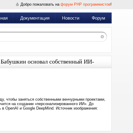
Добро пожаловать на
форум PHP программистов
!
вная
Документация
Новости
Форум
ь Бабушкин основал собственный ИИ-
Дата:
2026-
06-
11
11:16
оду, чтобы заняться собственными венчурными проектами,
точится на создании «персонализированного ИИ». До
 в OpenAI и Google DeepMind. Источник изображения: