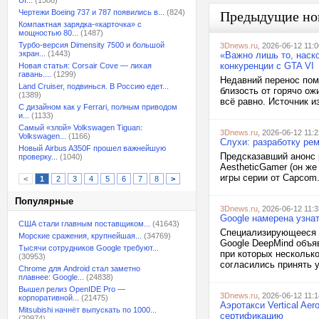
UI...
(1508)
Чертежи Boeing 737 и 787 появились в...
(824)
Предыдущие но
Компактная зарядка-«карточка» с
мощностью 80...
(1487)
Турбо-версия Dimensity 7500 и большой
3Dnews.ru
, 2026-06-12 11:0
экран...
(1443)
«Важно лишь то, наско
конкуренции с GTA VI
Новая статья: Corsair Cove — лихая
гавань....
(1299)
Недавний перенос пом
Land Cruiser, подвинься. В Россию едет...
близость от горячо ож
(1389)
всё равно. Источник и
С дизайном как у Ferrari, полным приводом
и...
(1133)
Самый «злой» Volkswagen Tiguan:
3Dnews.ru
, 2026-06-12 11:2
Volkswagen...
(1166)
Слухи: разработку рем
Новый Airbus A350F прошел важнейшую
Предсказавший анонс р
проверку...
(1040)
AestheticGamer (он ж
игры серии от Capcom
<
1
2
3
4
5
6
7
8
>
Популярные
3Dnews.ru
, 2026-06-12 11:3
Google намерена узнат
США стали главным поставщиком...
(41643)
Специализирующееся н
Морские сражения, крупнейшая...
(34769)
Google DeepMind объя
Тысячи сотрудников Google требуют...
при которых нескольк
(30953)
согласились принять у
Chrome для Android стал заметно
плавнее: Google...
(24838)
Вышел релиз OpenIDE Pro —
3Dnews.ru
, 2026-06-12 11:1
корпоративной...
(21475)
Аэротакси Vertical Ae
Mitsubishi начнёт выпускать по 1000...
сертификацию
(20974)