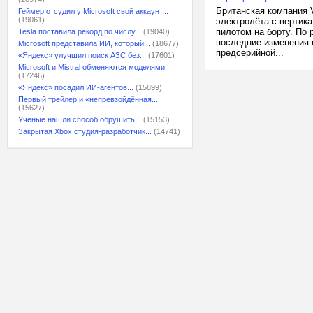
Британская компания 
Геймер отсудил у Microsoft свой аккаунт...
(19061)
электролёта с вертик
пилотом на борту. По
Tesla поставила рекорд по числу...
(19040)
последние изменения 
Microsoft представила ИИ, который...
(18677)
предсерийной...
«Яндекс» улучшил поиск АЗС без...
(17601)
Microsoft и Mistral обменяются моделями...
(17246)
«Яндекс» посадил ИИ-агентов...
(15899)
Первый трейлер и «непревзойдённая...
(15627)
Учёные нашли способ обрушить...
(15153)
Закрытая Xbox студия-разработчик...
(14741)