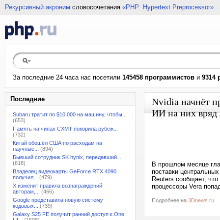
Рекурсивный акроним
словосочетания
«PHP: Hypertext Preprocessor»
За последние 24 часа нас посетили
145458 программистов
и
9314 
Последние
Nvidia начнёт 
ИИ на них вряд
Subaru тратит по $10 000 на машину, чтобы...
(653)
Память на чипах CXMT покорила рубеж...
(732)
Китай обошёл США по расходам на
научные...
(894)
Бывший сотрудник SK hynix, передавший...
(618)
В прошлом месяце гла
поставки центральных 
Владелец видеокарты GeForce RTX 4090
получил...
(479)
Reuters сообщает, что
X изменит правила вознаграждений
процессоры Vera попад
авторам,...
(466)
Google представила новую систему
Подробнее на
3Dnews.ru
кодовых...
(739)
Galaxy S25 FE получит ранний доступ к One