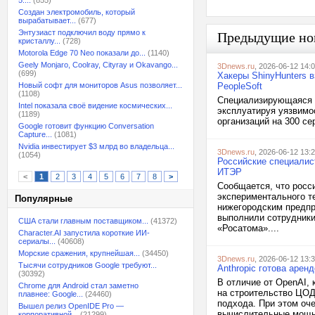
5:...
(855)
Создан электромобиль, который
вырабатывает...
(677)
Энтузиаст подключил воду прямо к
Предыдущие но
кристаллу...
(728)
Motorola Edge 70 Neo показали до...
(1140)
Geely Monjaro, Coolray, Cityray и Okavango...
3Dnews.ru
, 2026-06-12 14:
(699)
Хакеры ShinyHunters в
Новый софт для мониторов Asus позволяет...
PeopleSoft
(1108)
Специализирующаяся н
Intel показала своё видение космических...
эксплуатируя уязвимос
(1189)
организаций на 300 сер
Google готовит функцию Conversation
Capture...
(1081)
Nvidia инвестирует $3 млрд во владельца...
3Dnews.ru
, 2026-06-12 13:
(1054)
Российские специалис
ИТЭР
<
1
2
3
4
5
6
7
8
>
Сообщается, что росс
экспериментального т
Популярные
нижегородским предпр
выполнили сотрудники
США стали главным поставщиком...
(41372)
«Росатома»....
Character.AI запустила короткие ИИ-
сериалы...
(40608)
Морские сражения, крупнейшая...
(34450)
3Dnews.ru
, 2026-06-12 13:
Тысячи сотрудников Google требуют...
Anthropic готова аре
(30392)
В отличие от OpenAI, 
Chrome для Android стал заметно
на строительство ЦОД
плавнее: Google...
(24460)
подхода. При этом оче
Вышел релиз OpenIDE Pro —
вычислительные мощно
корпоративной...
(21299)