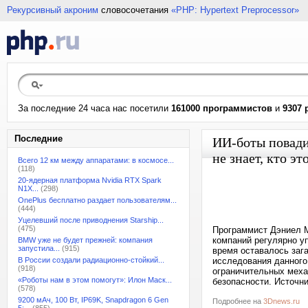
Рекурсивный акроним
словосочетания
«PHP: Hypertext Preprocessor»
За последние 24 часа нас посетили
161000 программистов
и
9307 
Последние
ИИ-боты повади
не знает, кто эт
Всего 12 км между аппаратами: в космосе...
(118)
20-ядерная платформа Nvidia RTX Spark
N1X...
(298)
OnePlus бесплатно раздает пользователям...
(444)
Уцелевший после приводнения Starship...
(475)
Программист Дэниел М
компаний регулярно у
BMW уже не будет прежней: компания
запустила...
(915)
время оставалось зага
В России создали радиационно-стойкий...
исследования данного
(918)
ограничительных меха
«Роботы нам в этом помогут»: Илон Маск...
безопасности. Источник
(578)
9200 мАч, 100 Вт, IP69K, Snapdragon 6 Gen
Подробнее на
3Dnews.ru