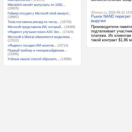
Mitsubishi начнёт выпускать по 1000...
(20825)
3Dnews.ru
, 2026-06-12 13:
Геймер отсудил у Microsoft свой аккаунт...
Рынок NAND перегрет 
(18881)
выручки
Tesla поставила рекорд по числу...
(18733)
Производители памяти
Microsoft представила ИИ, который...
(18388)
подталкивает участни
«Яндекс» улучшил поиск АЗС без...
(17429)
платежи. Их клиентам 
Microsoft и Mistral обменяются моделями...
такой контракт $1,86 
(17012)
«Яндекс» посадил ИИ-агентов...
(15714)
Первый трейлер и «непревзойдённая...
(15399)
Учёные нашли способ обрушить...
(14986)