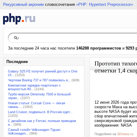
Рекурсивный акроним
словосочетания
«PHP: Hypertext Preprocessor»
За последние 24 часа нас посетили
146288 программистов
и
9293 
Последние
Прототип тихог
отметки 1,4 ск
Galaxy S25 FE получит ранний доступ к One
UI...
(1253)
Чертежи Boeing 737 и 787 появились в...
(609)
Компактная зарядка-«карточка» с
мощностью 80...
(1144)
Турбо-версия Dimensity 7500 и большой
экран...
(1167)
12 июня 2026 года про
Новая статья: Corsair Cove — лихая
скорости Маха на высо
гавань....
(1063)
высоте NASA будет из
Land Cruiser, подвинься. В Россию едет...
(1203)
сбор впечатлений жите
сверхзвуковой гражда
С дизайном как у Ferrari, полным приводом
и...
(969)
изображения: NASA
Самый «злой» Volkswagen Tiguan:
Volkswagen...
(984)
Подробнее на
3Dnews.ru