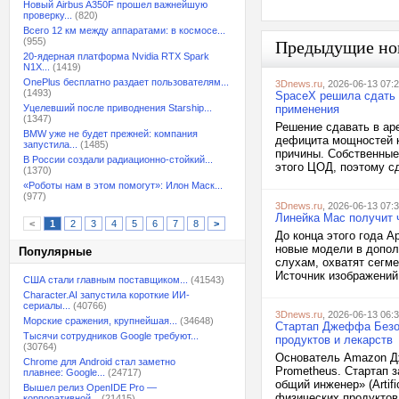
Новый Airbus A350F прошел важнейшую
проверку...
(820)
Всего 12 км между аппаратами: в космосе...
(955)
Предыдущие но
20-ядерная платформа Nvidia RTX Spark
N1X...
(1419)
OnePlus бесплатно раздает пользователям...
3Dnews.ru
, 2026-06-13 07:
(1493)
SpaceX решила сдать в
Уцелевший после приводнения Starship...
применения
(1347)
Решение сдавать в ар
BMW уже не будет прежней: компания
дефицита мощностей к
запустила...
(1485)
причины. Собственные
В России создали радиационно-стойкий...
этого ЦОД, поэтому сд
(1370)
«Роботы нам в этом помогут»: Илон Маск...
(977)
3Dnews.ru
, 2026-06-13 07:
Линейка Mac получит 
<
1
2
3
4
5
6
7
8
>
До конца этого года 
новые модели в допол
Популярные
слухам, охватят сегм
Источник изображений:
США стали главным поставщиком...
(41543)
Character.AI запустила короткие ИИ-
сериалы...
(40766)
3Dnews.ru
, 2026-06-13 06:
Морские сражения, крупнейшая...
(34648)
Стартап Джеффа Безос
Тысячи сотрудников Google требуют...
продуктов и лекарств
(30764)
Основатель Amazon Дж
Chrome для Android стал заметно
Prometheus. Стартап 
плавнее: Google...
(24717)
общий инженер» (Artifi
Вышел релиз OpenIDE Pro —
физических продуктов.
корпоративной...
(21415)