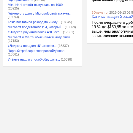
Mitsubishi начнёт выпускать по 1000...
(20925)
3Dnews.ru
, 2026-06-13 06:
Геймер отсудил у Microsoft свой аккаунт...
Капитализация SpaceX
(18993)
Tesla поставила рекорд по числу...
(18945)
После вчерашнего деб
19 % до $160,95 за ш
Microsoft представила ИИ, который...
(18569)
выше, чем аналогичны
«Яндекс» улучшил поиск АЗС без...
(17531)
капитализации компани
Microsoft и Mistral обменяются моделями...
(17183)
«Яндекс» посадил ИИ-агентов...
(15837)
Первый трейлер и «непревзойдённая...
(15561)
Учёные нашли способ обрушить...
(15098)