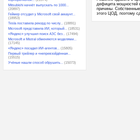
дефицита мощностей к
Mitsubishi начнёт выпускать по 1000...
причины. Собственные
(20897)
этого ЦОД, поэтому сд
Геймер отсудил у Microsoft свой аккаунт...
(18953)
Tesla поставила рекорд по числу...
(18891)
Microsoft представила ИИ, который...
(18531)
«Яндекс» улучшил поиск АЗС без...
(17494)
Microsoft и Mistral обменяются моделями...
(17145)
«Яндекс» посадил ИИ-агентов...
(15805)
Первый трейлер и «непревзойдённая...
(15515)
Учёные нашли способ обрушить...
(15073)