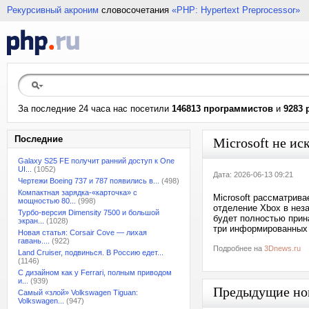
Рекурсивный акроним
словосочетания
«PHP: Hypertext Preprocessor»
За последние 24 часа нас посетили
146813 программистов
и
9283 
Последние
Microsoft не и
Galaxy S25 FE получит ранний доступ к One
UI...
(1052)
Дата: 2026-06-13 09:21
Чертежи Boeing 737 и 787 появились в...
(498)
Компактная зарядка-«карточка» с
Microsoft рассматрива
мощностью 80...
(998)
отделение Xbox в нез
Турбо-версия Dimensity 7500 и большой
будет полностью прин
экран...
(1028)
три информированных и
Новая статья: Corsair Cove — лихая
гавань....
(922)
Подробнее на
3Dnews.ru
Land Cruiser, подвинься. В Россию едет...
(1146)
С дизайном как у Ferrari, полным приводом
и...
(939)
Предыдущие но
Самый «злой» Volkswagen Tiguan:
Volkswagen...
(947)