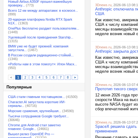
Новый Airbus A350F прошел важнейшую
3Dnews.ru
, 2026-06-13 08:
проверку...
(773)
Anthropic отключила 
Всего 12 км между аппаратами: в космосе...
США
(899)
20-ядерная платформа Nvidia RTX Spark
Как известно, америка
N1X...
(1363)
США к числу компаний
OnePlus бесплатно раздает пользователям...
месяцы взаимодействи
(1449)
неделе возник новый о
Уцелевший после приводнения Starship...
(1315)
BMW уже не будет прежней: компания
3Dnews.ru
, 2026-06-13 08:
запустила...
(1467)
Anthropic закрыла до
В России создали радиационно-стойкий...
Как известно, америка
(1346)
США к числу компаний
«Роботы нам в этом помогут»: Илон Маск...
месяцы взаимодействи
(950)
неделе возник новый о
<
1
2
3
4
5
6
7
8
>
3Dnews.ru
, 2026-06-13 07:
Популярные
Прототип тихого сверх
12 июня 2026 года про
США стали главным поставщиком...
(41500)
скорости Маха на высо
Character.AI запустила короткие ИИ-
высоте NASA будет из
сериалы...
(40716)
сбор впечатлений жите
Морские сражения, крупнейшая...
(34590)
Тысячи сотрудников Google требуют...
(30646)
3Dnews.ru
, 2026-06-13 07:
Chrome для Android стал заметно
SpaceX решила сдать в
плавнее: Google...
(24661)
применения
Вышел релиз OpenIDE Pro —
Решение сдавать в ар
корпоративной...
(21374)