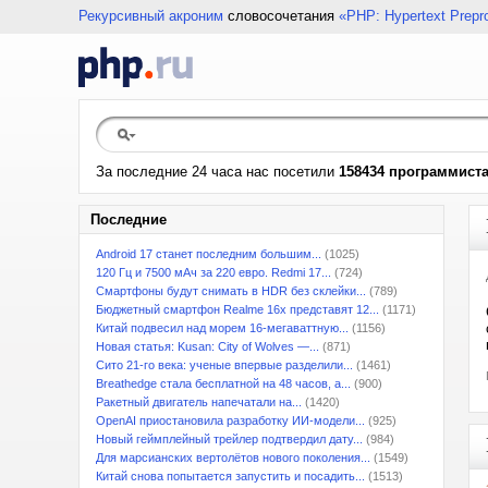
Рекурсивный акроним
словосочетания
«PHP: Hypertext Prepr
За последние 24 часа нас посетили
158434 программист
Последние
Android 17 станет последним большим...
(1025)
120 Гц и 7500 мАч за 220 евро. Redmi 17...
(724)
Смартфоны будут снимать в HDR без склейки...
(789)
Бюджетный смартфон Realme 16x представят 12...
(1171)
Китай подвесил над морем 16-мегаваттную...
(1156)
Новая статья: Kusan: City of Wolves —...
(871)
Сито 21-го века: ученые впервые разделили...
(1461)
Breathedge стала бесплатной на 48 часов, а...
(900)
Ракетный двигатель напечатали на...
(1420)
OpenAI приостановила разработку ИИ-модели...
(925)
Новый геймплейный трейлер подтвердил дату...
(984)
Для марсианских вертолётов нового поколения...
(1549)
Китай снова попытается запустить и посадить...
(1513)