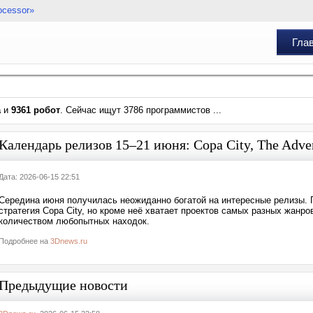
ocessor»
Гла
а
и
9361 робот
. Сейчас ищут 3786 программистов ...
Календарь релизов 15–21 июня: Copa City, The Advent
Дата: 2026-06-15 22:51
Середина июня получилась неожиданно богатой на интересные релизы.
стратегия Copa City, но кроме неё хватает проектов самых разных жанро
количеством любопытных находок.
Подробнее на
3Dnews.ru
Предыдущие новости