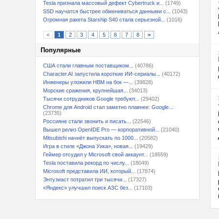
Tesla признала массовый дефект Cybertruck и...
(1749)
SSD научатся быстрее обмениваться данными с...
(1043)
Огромная ракета Starship S40 стала серьезной...
(1016)
<
1
2
3
4
5
6
7
8
>
Популярные
США стали главным поставщиком...
(40786)
Character.AI запустила короткие ИИ-сериалы...
(40172)
Инженеры уложили HBM на бок —...
(39828)
Морские сражения, крупнейшая...
(34013)
Тысячи сотрудников Google требуют...
(29402)
Chrome для Android стал заметно плавнее: Google...
(23735)
Россияне стали звонить и писать...
(22546)
Вышел релиз OpenIDE Pro — корпоративной...
(21040)
Mitsubishi начнёт выпускать по 1000...
(20582)
Игра в стиле «Джона Уика», новая...
(19429)
Геймер отсудил у Microsoft свой аккаунт...
(18559)
Tesla поставила рекорд по числу...
(18049)
Microsoft представила ИИ, который...
(17874)
Энтузиаст потратил три тысячи...
(17327)
«Яндекс» улучшил поиск АЗС без...
(17103)