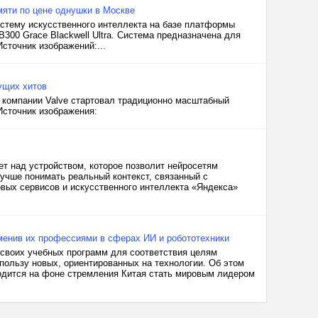
мяти по цене однушки в Москве
стему искусственного интеллекта на базе платформы
B300 Grace Blackwell Ultra. Система предназначена для
сточник изображений:...
ущих хитов
т компании Valve стартовал традиционно масштабный
Источник изображения:
ет над устройством, которое позволит нейросетям
лучше понимать реальный контекст, связанный с
овых сервисов и искусственного интеллекта «Яндекса»
аменив их профессиями в сферах ИИ и робототехники
своих учебных программ для соответствия целям
пользу новых, ориентированных на технологии. Об этом
водится на фоне стремления Китая стать мировым лидером