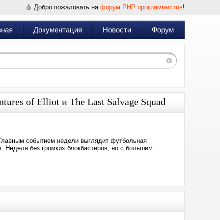
Добро пожаловать на
форум PHP программистов
!
вная
Документация
Новости
Форум
ures of Elliot и The Last Salvage Squad
 Главным событием недели выглядит футбольная
в. Неделя без громких блокбастеров, но с большим