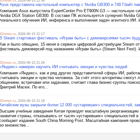
3Dnews.ru
, 2026-06-15 22:58
Asus представила настольный компьютер с Nvidia GB300 и 748 Гбайт па
Компания Asus выпустила ExpertCenter Pro ET900N G3 — настольную си
Nvidia DGX Station GB300. В составе ПК используется суперчип Nvidia G
локального обучения ИИ, инференса и выполнения задач агентного ИИ. И
3Dnews.ru
, 2026-06-15 22:17
В Steam стартовал фестиваль «Играм быть» с демоверсиями тысяч буд
Как и было обещано, 15 июня в сервисе цифровой дистрибуции Steam о
фестиваль демоверсий под названием «Играм быть» (Steam Next Fest). 
3Dnews.ru
, 2026-06-15 21:28
«Яндекс» намерен научить ИИ считывать эмоции и чувства людей
Компания «Яндекс», как и ряд других представителей сферы ИИ, работа
считывать эмоции и чувства человека. За счёт этого алгоритмы смогут 
общением, встречами или задачами, считает глава бизнес-группы поиск
Дмитрий Масюк. По его...
3Dnews.ru
, 2026-06-15 21:18
Китайские вузы закрыли более 12 000 «устаревших» специальностей, з
Высшие учебные заведения Китая проводят масштабную реорганизацию 
развития страны, отказываясь от тысяч «устаревших» специальностей в 
сообщает издание South China Morning Post. Масштабная кампания про
во множестве...