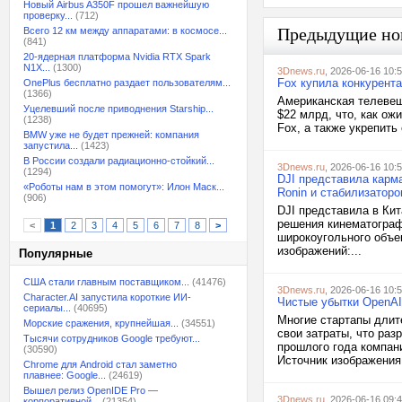
Новый Airbus A350F прошел важнейшую
проверку...
(712)
Предыдущие но
Всего 12 км между аппаратами: в космосе...
(841)
20-ядерная платформа Nvidia RTX Spark
N1X...
(1300)
3Dnews.ru
, 2026-06-16 10:
Fox купила конкурента 
OnePlus бесплатно раздает пользователям...
(1366)
Американская телевещ
Уцелевший после приводнения Starship...
$22 млрд, что, как ож
(1238)
Fox, а также укрепить
BMW уже не будет прежней: компания
запустила...
(1423)
В России создали радиационно-стойкий...
3Dnews.ru
, 2026-06-16 10:
(1294)
DJI представила карм
«Роботы нам в этом помогут»: Илон Маск...
Ronin и стабилизатор
(906)
DJI представила в Ки
решения кинематограф
<
1
2
3
4
5
6
7
8
>
широкоугольного объе
изображений:...
Популярные
США стали главным поставщиком...
(41476)
3Dnews.ru
, 2026-06-16 10:
Character.AI запустила короткие ИИ-
Чистые убытки OpenAI
сериалы...
(40695)
Многие стартапы длит
Морские сражения, крупнейшая...
(34551)
свои затраты, что ра
Тысячи сотрудников Google требуют...
прошлого года компани
(30590)
Источник изображения:
Chrome для Android стал заметно
плавнее: Google...
(24619)
Вышел релиз OpenIDE Pro —
3Dnews.ru
, 2026-06-16 09:
корпоративной...
(21354)