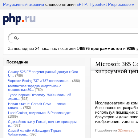
Рекурсивный акроним
словосочетания
«PHP: Hypertext Preprocessor»
За последние 24 часа нас посетили
148876 программистов
и
9286 
Последние
Microsoft 365 
хитроумной цеп
Galaxy S25 FE получит ранний доступ к One
UI...
(789)
Чертежи Boeing 737 и 787 появились в...
(380)
Компактная зарядка-«карточка» с
мощностью 80...
(780)
Турбо-версия Dimensity 7500 и большой
экран...
(815)
Исследователи из ком
Новая статья: Corsair Cove — лихая
безопасности, разрабо
гавань....
(752)
используя помощник с 
Land Cruiser, подвинься. В Россию едет...
(1089)
браузеров и даже поис
изображения: varonis.
С дизайном как у Ferrari, полным приводом
и...
(871)
Подробнее на
3Dnews.ru
Самый «злой» Volkswagen Tiguan:
Volkswagen...
(896)