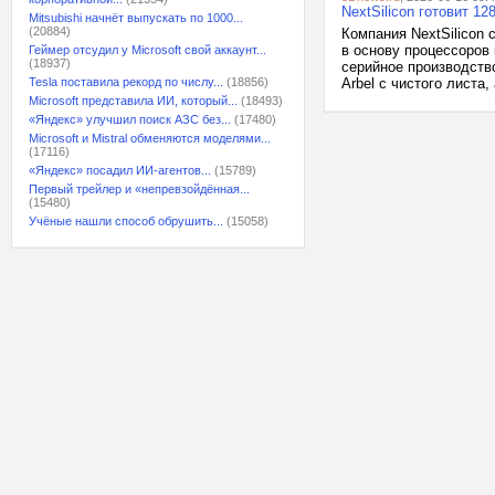
NextSilicon готовит 
Mitsubishi начнёт выпускать по 1000...
(20884)
Компания NextSilicon 
в основу процессоров
Геймер отсудил у Microsoft свой аккаунт...
(18937)
серийное производство
Tesla поставила рекорд по числу...
(18856)
Arbel с чистого листа
Microsoft представила ИИ, который...
(18493)
«Яндекс» улучшил поиск АЗС без...
(17480)
Microsoft и Mistral обменяются моделями...
(17116)
«Яндекс» посадил ИИ-агентов...
(15789)
Первый трейлер и «непревзойдённая...
(15480)
Учёные нашли способ обрушить...
(15058)