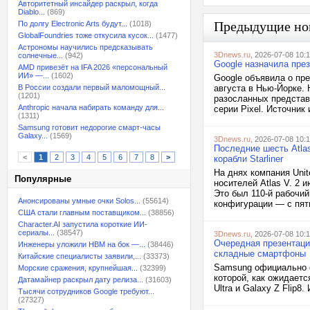
Авторитетный инсайдер раскрыл, когда
Diablo...
(869)
Предыдущие но
По долгу Electronic Arts будут...
(1018)
GlobalFoundries тоже откусила кусок...
(1477)
Астрономы научились предсказывать
3Dnews.ru
, 2026-07-08 10:
солнечные...
(942)
Google назначила през
AMD привезёт на IFA 2026 «персональный
ИИ» —...
(1602)
Google объявила о пре
В России создали первый маломощный...
августа в Нью-Йорке. 
(1201)
разосланных предста
Anthropic начала набирать команду для...
серии Pixel. Источник 
(1311)
Samsung готовит недорогие смарт-часы
Galaxy...
(1569)
3Dnews.ru
, 2026-07-08 10:
Последние шесть Atla
<
1
2
3
4
5
6
7
8
>
корабли Starliner
На днях компания Unit
Популярные
носителей Atlas V. 2 
Это был 110-й рабочи
Анонсированы умные очки Solos...
(55614)
конфигурации — с пят
США стали главным поставщиком...
(38856)
Character.AI запустила короткие ИИ-
сериалы...
(38547)
3Dnews.ru
, 2026-07-08 10:
Очередная презентаци
Инженеры уложили HBM на бок —...
(38446)
складные смартфоны
Китайские специалисты заявили,...
(33373)
Samsung официально о
Морские сражения, крупнейшая...
(32399)
которой, как ожидаетс
Датамайнер раскрыл дату релиза...
(31603)
Ultra и Galaxy Z Flip8.
Тысячи сотрудников Google требуют...
(27327)