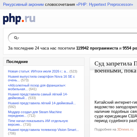
Рекурсивный акроним
словосочетания
«PHP: Hypertext Preprocessor»
За последние 24 часа нас посетили
119942 программиста
и
9554 р
Последние
Суд запретила П
военными, пока
Новая статья: ИИтоги июля 2026 г.: а...
(523)
Huawei выпустила смартфон Nova 16 SE с
очень...
(573)
«Абсолютный позор для франшизы»:
мобильная...
(641)
Huawei представила самый лёгкий 14-
дюймовый...
(533)
Китайский интернет-ги
Huawei представила лёгкий 14-дюймовый...
ведомство заподозрил
(592)
наличие подобных свя
Моддер создал для Steam Machine
переднюю...
(712)
суде юрисдикции США.
период судебного разб
Time начал показывать ИИ отдельную
версию...
(716)
Подробнее на
3Dnews.ru
Huawei представила телевизор Vision Smart...
(706)