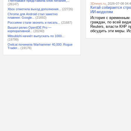
Thermaltake представила блок питания,...
3Dnews.ru
, 2026-07-08 04:
(26147)
Китай собирается стр
Xbox отметила выход дополнения...
(22726)
ИИ-моделям
Chrome для Android стал заметно
История с временным 
плавнее: Google...
(21692)
граждан, по всей вид
Россияне стали звонить и писать...
(21687)
Reuters, власти КНР 
Вышел релиз OpenIDE Pro —
обсудить эти меры. Ис
корпоративной...
(20240)
Mitsubishi начнёт выпускать по 1000...
(19799)
Owlcat починила Warhammer 40,000: Rogue
Trader...
(19176)