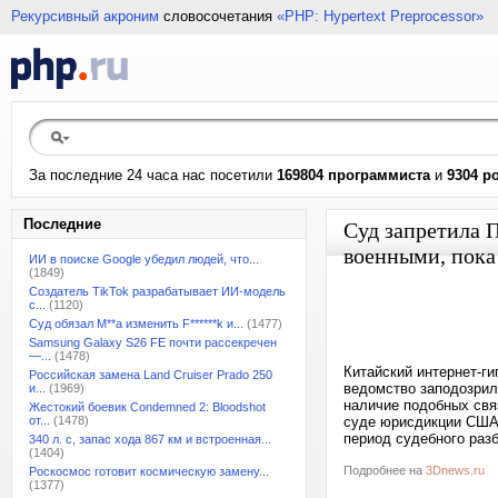
Рекурсивный акроним
словосочетания
«PHP: Hypertext Preprocessor»
За последние 24 часа нас посетили
169804 программиста
и
9304 р
Последние
Суд запретила П
военными, пока
ИИ в поиске Google убедил людей, что...
(1849)
Создатель TikTok разрабатывает ИИ-модель
с...
(1120)
Суд обязал M**a изменить F******k и...
(1477)
Samsung Galaxy S26 FE почти рассекречен
—...
(1478)
Китайский интернет-ги
Российская замена Land Cruiser Prado 250
ведомство заподозрил
и...
(1969)
наличие подобных свя
Жестокий боевик Condemned 2: Bloodshot
от...
(1478)
суде юрисдикции США.
период судебного разб
340 л. с, запас хода 867 км и встроенная...
(1404)
Подробнее на
3Dnews.ru
Роскосмос готовит космическую замену...
(1377)