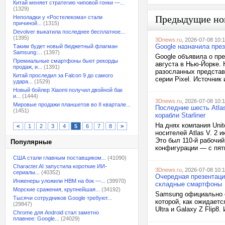
Китай меняет стратегию чиповой гонки —...
(1329)
Предыдущие но
Неполадки у «Ростелекома» стали
причиной...
(1315)
Devolver выкатила последнее бесплатное...
(1395)
3Dnews.ru
, 2026-07-08 10:
Google назначила през
Таким будет новый бюджетный флагман
Samsung:...
(1397)
Google объявила о пре
Премиальные смартфоны бьют рекорды
августа в Нью-Йорке. 
продаж, и...
(1391)
разосланных предста
Китай проследил за Falcon 9 до самого
серии Pixel. Источник 
удара...
(1529)
Новый бойлер Xiaomi получил двойной бак
и...
(1444)
3Dnews.ru
, 2026-07-08 10:
Мировые продажи планшетов во II квартале...
Последние шесть Atla
(1451)
корабли Starliner
На днях компания Unit
<
1
2
3
4
5
6
7
8
>
носителей Atlas V. 2 
Это был 110-й рабочи
Популярные
конфигурации — с пят
США стали главным поставщиком...
(41090)
Character.AI запустила короткие ИИ-
3Dnews.ru
, 2026-07-08 10:
сериалы...
(40352)
Очередная презентаци
Инженеры уложили HBM на бок —...
(39970)
складные смартфоны
Морские сражения, крупнейшая...
(34192)
Samsung официально о
Тысячи сотрудников Google требуют...
которой, как ожидаетс
(29847)
Ultra и Galaxy Z Flip8.
Chrome для Android стал заметно
плавнее: Google...
(24029)