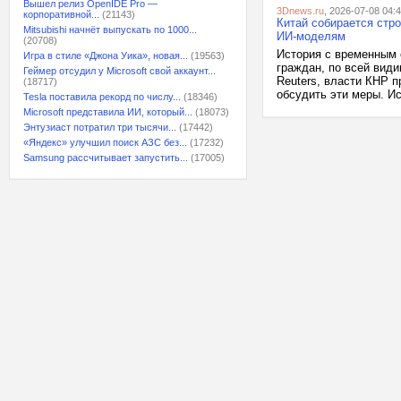
Вышел релиз OpenIDE Pro —
3Dnews.ru
, 2026-07-08 04:
корпоративной...
(21143)
Китай собирается стр
Mitsubishi начнёт выпускать по 1000...
ИИ-моделям
(20708)
История с временным 
Игра в стиле «Джона Уика», новая...
(19563)
граждан, по всей вид
Геймер отсудил у Microsoft свой аккаунт...
Reuters, власти КНР 
(18717)
обсудить эти меры. Ис
Tesla поставила рекорд по числу...
(18346)
Microsoft представила ИИ, который...
(18073)
Энтузиаст потратил три тысячи...
(17442)
«Яндекс» улучшил поиск АЗС без...
(17232)
Samsung рассчитывает запустить...
(17005)