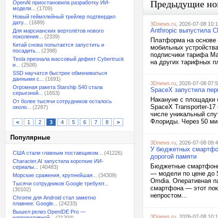
Предыдущие но
OpenAI приостановила разработку ИИ-
модели...
(1709)
Новый геймплейный трейлер подтвердил
дату...
(1689)
3Dnews.ru
, 2026-07-08 10:
Anthropic выпустила 
Для марсианских вертолётов нового
поколения...
(2339)
Платформа на основе и
Китай снова попытается запустить и
мобильных устройства
посадить...
(2398)
подписчики тарифа Ma
Tesla признала массовый дефект Cybertruck
на других тарифных пл
и...
(2508)
SSD научатся быстрее обмениваться
данными с...
(1691)
3Dnews.ru
, 2026-07-08 07:
Огромная ракета Starship S40 стала
SpaceX запустила пер
серьезной...
(1653)
Накануне с площадки 
От более тысячи сотрудников осталось
SpaceX Transporter-17
около...
(2287)
числе уникальный спутн
Флориды. Через 50 ми
<
1
2
3
4
5
6
7
8
>
Популярные
3Dnews.ru
, 2026-07-08 09:
У бюджетных смартфон
США стали главным поставщиком...
(41226)
дорогой памяти
Character.AI запустила короткие ИИ-
Бюджетные смартфоны 
сериалы...
(40483)
— модели по цене до 
Морские сражения, крупнейшая...
(34309)
Omdia. Оперативная п
Тысячи сотрудников Google требуют...
смартфона — этот пок
(30102)
непростом...
Chrome для Android стал заметно
плавнее: Google...
(24233)
Вышел релиз OpenIDE Pro —
3Dnews.ru
, 2026-07-08 10:
корпоративной...
(21204)