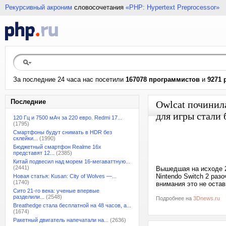
Рекурсивный акроним
словосочетания
«PHP: Hypertext Preprocessor»
За последние 24 часа нас посетили
167078 программистов
и
9271 
Последние
Owlcat починил
для игры стали
120 Гц и 7500 мАч за 220 евро. Redmi 17...
(1795)
Смартфоны будут снимать в HDR без
склейки...
(1990)
Бюджетный смартфон Realme 16x
представят 12...
(2385)
Китай подвесил над морем 16-мегаваттную...
(2441)
Вышедшая на исходе 2
Nintendo Switch 2 раз
Новая статья: Kusan: City of Wolves —...
(1740)
внимания это не оста
Сито 21-го века: ученые впервые
разделили...
(2548)
Подробнее на
3Dnews.ru
Breathedge стала бесплатной на 48 часов, а...
(1674)
Ракетный двигатель напечатали на...
(2636)