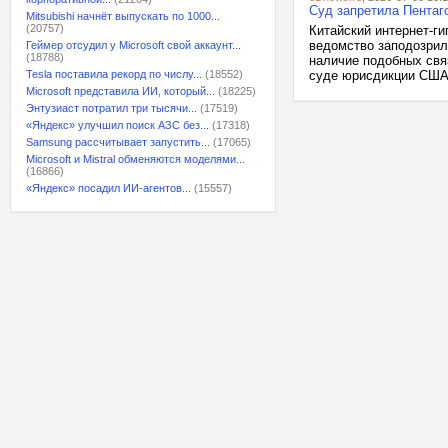
Суд запретила Пентаго
Mitsubishi начнёт выпускать по 1000...
(20757)
Китайский интернет-ги
ведомство заподозрил
Геймер отсудил у Microsoft свой аккаунт...
(18788)
наличие подобных свя
Tesla поставила рекорд по числу...
(18552)
суде юрисдикции США. 
Microsoft представила ИИ, который...
(18225)
Энтузиаст потратил три тысячи...
(17519)
«Яндекс» улучшил поиск АЗС без...
(17318)
Samsung рассчитывает запустить...
(17065)
Microsoft и Mistral обменяются моделями...
(16866)
«Яндекс» посадил ИИ-агентов...
(15557)