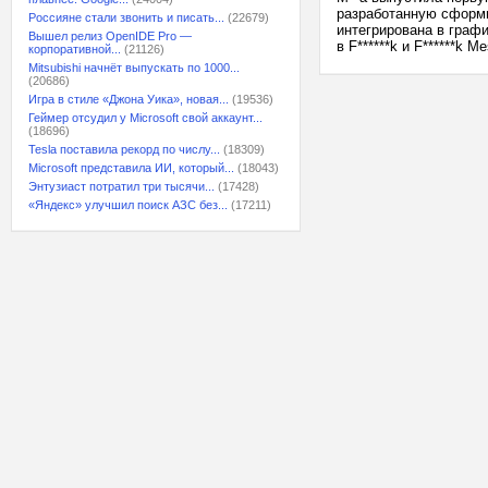
разработанную сформи
Россияне стали звонить и писать...
(22679)
интегрирована в графи
Вышел релиз OpenIDE Pro —
в F******k и F******k 
корпоративной...
(21126)
Mitsubishi начнёт выпускать по 1000...
(20686)
Игра в стиле «Джона Уика», новая...
(19536)
Геймер отсудил у Microsoft свой аккаунт...
(18696)
Tesla поставила рекорд по числу...
(18309)
Microsoft представила ИИ, который...
(18043)
Энтузиаст потратил три тысячи...
(17428)
«Яндекс» улучшил поиск АЗС без...
(17211)