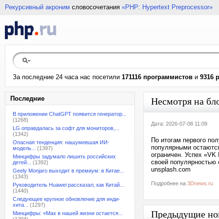
Рекурсивный акроним
словосочетания
«PHP: Hypertext Preprocessor»
За последние 24 часа нас посетили
171116 программистов
и
9316 
Последние
Несмотря на бл
В приложении ChatGPT появится генератор...
(1268)
Дата: 2026-07-08 11:09
LG оправдалась за софт для мониторов,...
(1342)
По итогам первого пол
Опасная тенденция: нашумевшая ИИ-
популярными остаются
модель...
(1397)
ограничен. Успех «VK
Минцифры задумало лишить российских
своей популярностью о
детей...
(1392)
unsplash.com
Geely Monjaro выходит в премиум: в Китае...
(1343)
Подробнее на
3Dnews.ru
Руководитель Huawei рассказал, как Китай...
(1440)
Следующее крупное обновление для инди-
хита...
(1297)
Предыдущие но
Минцифры: «Max в нашей жизни остается...