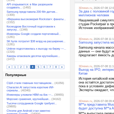
(1294)
API открывается: в Max разрешили
создавать...
(1492)
3Dnews.ru
, 2026-07-08 12:
За два с половиной го
Samsung представила 200-Мп датчик...
(1300)
миллионов человек
«Вершина высокомерия Rockstar»: фанаты...
Нашумевший симулятор
(1332)
студии Pocketpair в п
Космодром Восточный подготовили к
Источник изображений:
запуску...
(1348)
Инженеры Google создали портативный...
(1281)
3Dnews.ru
, 2026-07-08 11:1
SK hynix потратит $38 млрд на расширение...
Samsung запустила ма
(1281)
Samsung начала массо
Unitree подготовилась к выходу на биржу —...
данных — они будут и
(1316)
предлагают ёмкость до
Хакеры атаковали десятки крупнейших...
(1472)
3Dnews.ru
, 2026-07-08 11:1
<
1
2
3
4
5
6
7
8
>
Выход на IPO, интере
Китае
Популярные
История китайской ко
она остаётся достаточ
США стали главным поставщиком...
(41056)
пока в условиях дефи
Character.AI запустила короткие ИИ-
Эксперты ожидают, чт
сериалы...
(40340)
Инженеры уложили HBM на бок —...
(39955)
Морские сражения, крупнейшая...
(34162)
3Dnews.ru
, 2026-07-08 09:
Тысячи сотрудников Google требуют...
M**a представила Mus
(29805)
будет доступна M**a A
Chrome для Android стал заметно
M**a выпустила перву
плавнее: Google...
(24004)