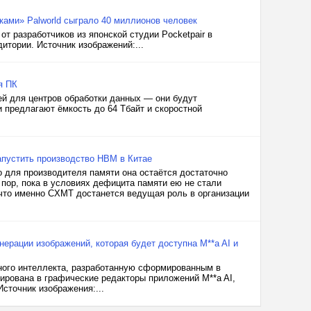
ками» Palworld сыграло 40 миллионов человек
т разработчиков из японской студии Pocketpair в
итории. Источник изображений:...
я ПК
й для центров обработки данных — они будут
и предлагают ёмкость до 64 Тбайт и скоростной
апустить производство HBM в Китае
о для производителя памяти она остаётся достаточно
 пор, пока в условиях дефицита памяти ею не стали
 что именно CXMT достанется ведущая роль в организации
ерации изображений, которая будет доступна M**a AI и
ого интеллекта, разработанную сформированным в
рирована в графические редакторы приложений M**a AI,
 Источник изображения:...