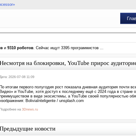
ocessor»
Гла
ов
и
9310 роботов
. Сейчас ищут 3395 программистов ...
Несмотря на блокировки, YouTube прирос аудитори
Дата: 2026-07-08 11:09
По итогам первого полугодия рост показала дневная аудитория почти в
Видео» и YouTube, хотя доступ к последнему ещё с 2024 года в стране 
преимуществом в виде экосистемы, а YouTube своей популярностью об
изображения: BoliviaInteligente / unsplash.com
Подробнее на
3Dnews.ru
Предыдущие новости