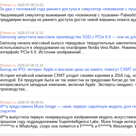
3Dnews.ru
, 2026-07-08 12:02
За два с половиной года раннего доступа в симулятор «покемонов с пуш
Нашумевший симулятор выживания про «покемонов с пушками» Palworld о
преддверии выхода из раннего доступа достиг новой вершины охвата ауд
3Dnews.ru
, 2026-07-08 11:13
Samsung запустила массовое производство SSD с PCIe 6.0 — они не дл
Samsung начала массовый выпуск передовых твердотельных накопителе
использоваться в оборудовании на платформе Nvidia Vera Rubin. Новинк
интерфейс PCIe 6.0. Источник изображений:...
3Dnews.ru
, 2026-07-08 11:16
Выход на IPO, интерес Apple и высокие цены на память помогут CXMT з
История китайской компании CXMT уходит своими корнями в 2016 год, н
молодой. Её продукция была не так известна за пределами Китая до тех
интересоваться западные компании, включая Apple. Эксперты ожидают,
производства...
3Dnews.ru
, 2026-07-08 09:41
M**a представила Muse Image — свою первую серьёзную модель для ген
соцсетях
M**a выпустила первую генерирующую изображения модель искусственн
прошлом году подразделением Superintelligence Labs. Muse Image интег
I*******m и WhatsApp; скоро она появится в F******k и F******k Messenger.