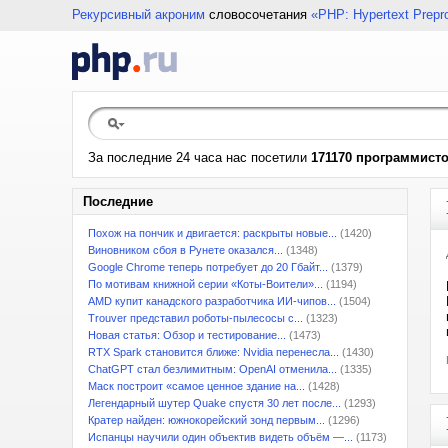
Рекурсивный акроним
словосочетания
«PHP: Hypertext Prepr
За последние 24 часа нас посетили
171170 программист
Последние
Похож на пончик и двигается: раскрыты новые...
(1420)
Виновником сбоя в Рунете оказался...
(1348)
Google Chrome теперь потребует до 20 Гбайт...
(1379)
По мотивам книжной серии «Коты-Воители»...
(1194)
AMD купит канадского разработчика ИИ-чипов...
(1504)
Trouver представил роботы-пылесосы с...
(1323)
Новая статья: Обзор и тестирование...
(1473)
RTX Spark становится ближе: Nvidia перенесла...
(1430)
ChatGPT стал безлимитным: OpenAI отменила...
(1335)
Маск построит «самое ценное здание на...
(1428)
Легендарный шутер Quake спустя 30 лет после...
(1293)
Кратер найден: южнокорейский зонд первым...
(1296)
Испанцы научили один объектив видеть объём —...
(1173)