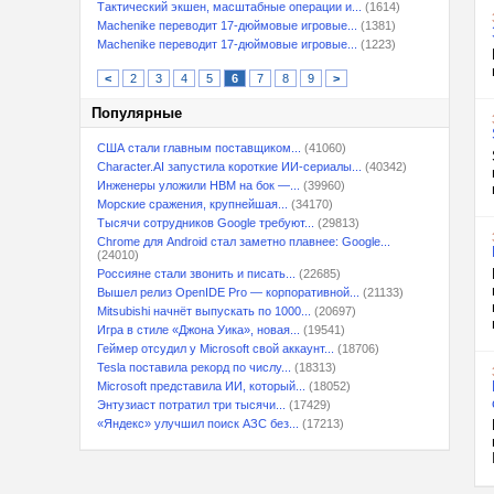
Тактический экшен, масштабные операции и...
(1614)
Machenike переводит 17-дюймовые игровые...
(1381)
Machenike переводит 17-дюймовые игровые...
(1223)
<
2
3
4
5
6
7
8
9
>
Популярные
США стали главным поставщиком...
(41060)
Character.AI запустила короткие ИИ-сериалы...
(40342)
Инженеры уложили HBM на бок —...
(39960)
Морские сражения, крупнейшая...
(34170)
Тысячи сотрудников Google требуют...
(29813)
Chrome для Android стал заметно плавнее: Google...
(24010)
Россияне стали звонить и писать...
(22685)
Вышел релиз OpenIDE Pro — корпоративной...
(21133)
Mitsubishi начнёт выпускать по 1000...
(20697)
Игра в стиле «Джона Уика», новая...
(19541)
Геймер отсудил у Microsoft свой аккаунт...
(18706)
Tesla поставила рекорд по числу...
(18313)
Microsoft представила ИИ, который...
(18052)
Энтузиаст потратил три тысячи...
(17429)
«Яндекс» улучшил поиск АЗС без...
(17213)