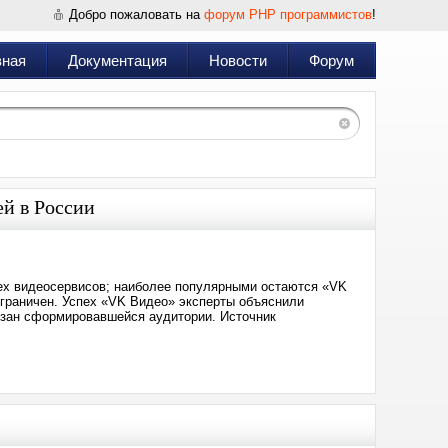
Добро пожаловать на
форум PHP программистов
!
вная
Документация
Новости
Форум
ей в России
сех видеосервисов; наиболее популярными остаются «VK
ограничен. Успех «VK Видео» эксперты объяснили
язан сформировавшейся аудитории. Источник