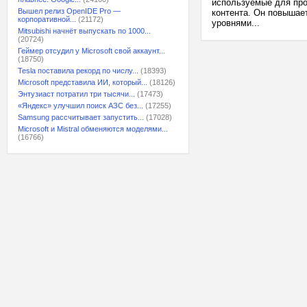
используемые для про
Вышел релиз OpenIDE Pro —
контента. Он повышае
корпоративной...
(21172)
уровнями...
Mitsubishi начнёт выпускать по 1000...
(20724)
Геймер отсудил у Microsoft свой аккаунт...
(18750)
Tesla поставила рекорд по числу...
(18393)
Microsoft представила ИИ, который...
(18126)
Энтузиаст потратил три тысячи...
(17473)
«Яндекс» улучшил поиск АЗС без...
(17255)
Samsung рассчитывает запустить...
(17028)
Microsoft и Mistral обменяются моделями...
(16766)