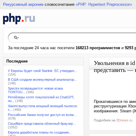
Рекурсивный акроним
словосочетания
«PHP: Hypertext Preprocessor»
За последние 24 часа нас посетили
168213 программистов
и
9293 
Последние
Увольнения в id
представить — 
У Европы будет свой Starlink: ЕС утвердил...
(154)
В США создали молекулярный анализатор...
(148)
Spectre возвращается: новая атака
TONTOU...
(186)
Ретейлеры хотят покупателей из ChatGPT,
но...
(198)
Прокатившиеся по аме
реструктуризации Xbo
Xiaomi выпустила мощный моющий пылесос
с...
(490)
изображения: Steam
Российские банки получат доступ ко всем...
(678)
Подробнее на
3Dnews.ru
Cloudflare представила облачный браузер...
(1052)
Европа доработала планы по созданию...