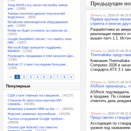
(752)
Предыдущие но
Зонд NASA Lucy начал настройку камер
для...
(1098)
Хакеры похитили данные покупателей
3Dnews.ru
, 2026-07-08 20:
модульных...
(804)
Первое крупное обнов
Китайские производители оборудования
спринта и многое друг
для...
(1689)
Разработчики из амери
Nvidia не будет успевать за спросом на...
реализации первого э
(1825)
вышел патч 1.1. Источ
Google DeepMind считает, что память типа
HBF...
(1857)
Microsoft Edge прекратит поддержку
Manifest...
(1328)
3Dnews.ru
, 2026-07-08 20:
Thermaltake представи
Руководить продажами в Intel назначен Дин...
(1296)
Компания Thermaltake 
Android 17 станет последним большим...
Computex 2026 в нача
(2299)
стандарта ATX 3.1 зак
<
1
2
3
4
5
6
7
8
>
3Dnews.ru
, 2026-07-08 20:
Популярные
ASRock призналась, чт
ASRock подтвердила, 
США стали главным поставщиком...
(41137)
в продаже. По словам 
Character.AI запустила короткие ИИ-
отметить день рождени
сериалы...
(40391)
Инженеры уложили HBM на бок —...
(40015)
3Dnews.ru
, 2026-07-08 21:
Морские сражения, крупнейшая...
(34239)
Представлен стандарт
Тысячи сотрудников Google требуют...
(29928)
Ассоциация по станда
Chrome для Android стал заметно
уровня под названием
плавнее: Google...
(24100)