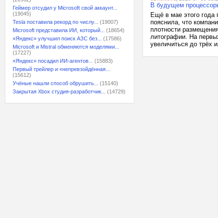
В будущем процессоры
Геймер отсудил у Microsoft свой аккаунт...
(19045)
Ещё в мае этого года 
пояснила, что компан
Tesla поставила рекорд по числу...
(19007)
плотности размещения
Microsoft представила ИИ, который...
(18654)
литографии. На первы
«Яндекс» улучшил поиск АЗС без...
(17586)
увеличиться до трёх и
Microsoft и Mistral обменяются моделями...
(17227)
«Яндекс» посадил ИИ-агентов...
(15883)
Первый трейлер и «непревзойдённая...
(15612)
Учёные нашли способ обрушить...
(15140)
Закрытая Xbox студия-разработчик...
(14729)