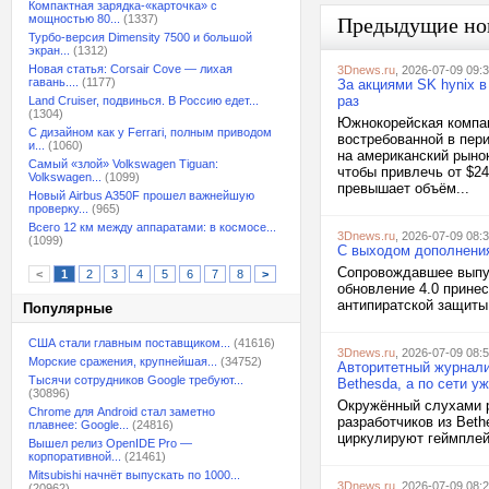
Компактная зарядка-«карточка» с
мощностью 80...
(1337)
Предыдущие но
Турбо-версия Dimensity 7500 и большой
экран...
(1312)
Новая статья: Corsair Cove — лихая
3Dnews.ru
, 2026-07-09 09:
гавань....
(1177)
За акциями SK hynix 
раз
Land Cruiser, подвинься. В Россию едет...
(1304)
Южнокорейская компан
С дизайном как у Ferrari, полным приводом
востребованной в пер
и...
(1060)
на американский рынок
Самый «злой» Volkswagen Tiguan:
чтобы привлечь от $2
Volkswagen...
(1099)
превышает объём...
Новый Airbus A350F прошел важнейшую
проверку...
(965)
Всего 12 км между аппаратами: в космосе...
3Dnews.ru
, 2026-07-09 08:
(1099)
С выходом дополнения
Сопровождавшее выпус
<
1
2
3
4
5
6
7
8
>
обновление 4.0 принес
антипиратской защиты 
Популярные
США стали главным поставщиком...
(41616)
3Dnews.ru
, 2026-07-09 08:
Морские сражения, крупнейшая...
(34752)
Авторитетный журнали
Тысячи сотрудников Google требуют...
Bethesda, а по сети у
(30896)
Окружённый слухами ре
Chrome для Android стал заметно
разработчиков из Beth
плавнее: Google...
(24816)
циркулируют геймплейн
Вышел релиз OpenIDE Pro —
корпоративной...
(21461)
Mitsubishi начнёт выпускать по 1000...
3Dnews.ru
, 2026-07-09 08:
(20962)