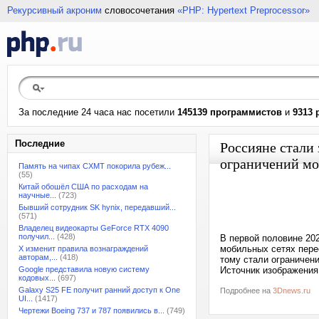
Рекурсивный акроним
словосочетания
«PHP: Hypertext Preprocessor»
За последние 24 часа нас посетили
145139 программистов
и
9313 
Последние
Россияне стали 
ограничений мо
Память на чипах CXMT покорила рубеж...
(55)
Китай обошёл США по расходам на
научные...
(723)
Бывший сотрудник SK hynix, передавший...
(571)
Владелец видеокарты GeForce RTX 4090
получил...
(428)
В первой половине 20
мобильных сетях пере
X изменит правила вознаграждений
авторам,...
(418)
тому стали ограничен
Google представила новую систему
Источник изображения:
кодовых...
(697)
Galaxy S25 FE получит ранний доступ к One
Подробнее на
3Dnews.ru
UI...
(1417)
Чертежи Boeing 737 и 787 появились в...
(749)