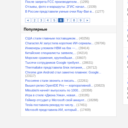
После запрета FCC производители...
(1295)
Отзывы, фото и маршруты: 2ГИС начал...
(1539)
В России представили умные очки Ray-Ban в...
(1277)
<
2
3
4
5
6
7
8
9
>
Популярные
США стали главным поставщиком...
(40256)
Character.AI запустила короткие ИИ-сериалы...
(39706)
Инженеры уложили HBM на бок —...
(39414)
Китайские специалисты заявили,...
(34214)
Морские сражения, крупнейшая...
(33607)
Тысячи сотрудников Google требуют...
(28631)
Thermaltake представила блок питания,...
(26712)
Chrome для Android стал заметно плавнее: Google...
(23117)
Россияне стали звонить и писать...
(22261)
Вышел релиз OpenIDE Pro — корпоративной...
(20823)
Mitsubishi начнёт выпускать по 1000...
(20358)
Игра в стиле «Джона Уика», новая...
(19195)
Геймер отсудил у Microsoft свой аккаунт...
(18288)
Tesla поставила рекорд по числу...
(17451)
Microsoft представила ИИ, который...
(17409)