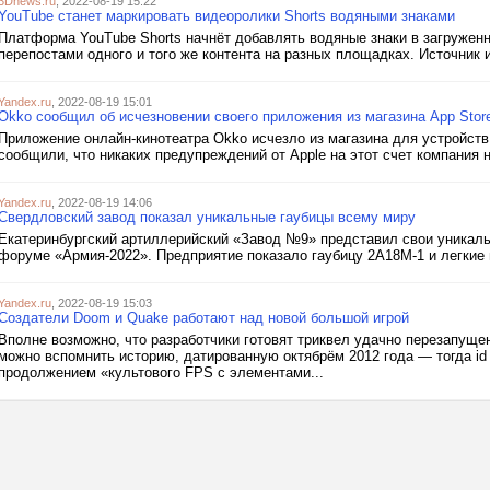
3Dnews.ru
, 2022-08-19 15:22
YouTube станет маркировать видеоролики Shorts водяными знаками
Платформа YouTube Shorts начнёт добавлять водяные знаки в загруженн
перепостами одного и того же контента на разных площадках. Источник 
Yandex.ru
, 2022-08-19 15:01
Okko сообщил об исчезновении своего приложения из магазина App Stor
Приложение онлайн-кинотеатра Okko исчезло из магазина для устройств
сообщили, что никаких предупреждений от Apple на этот счет компания 
Yandex.ru
, 2022-08-19 14:06
Свердловский завод показал уникальные гаубицы всему миру
Екатеринбургский артиллерийский «Завод №9» представил свои уникал
форуме «Армия-2022». Предприятие показало гаубицу 2А18М-1 и легкие 
Yandex.ru
, 2022-08-19 15:03
Создатели Doom и Quake работают над новой большой игрой
Вполне возможно, что разработчики готовят триквел удачно перезапуще
можно вспомнить историю, датированную октябрём 2012 года — тогда id
продолжением «культового FPS с элементами...