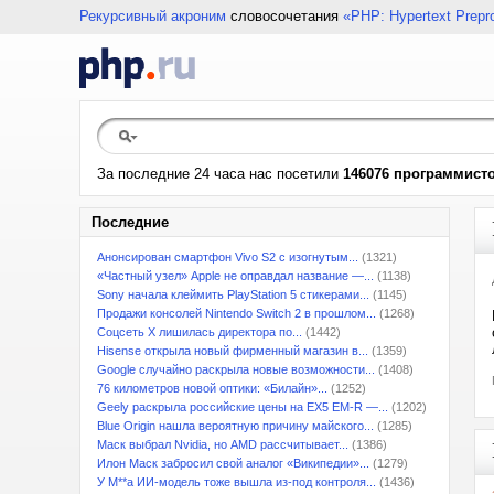
Рекурсивный акроним
словосочетания
«PHP: Hypertext Prepr
За последние 24 часа нас посетили
146076 программист
Последние
Анонсирован смартфон Vivo S2 с изогнутым...
(1321)
«Частный узел» Apple не оправдал название —...
(1138)
Sony начала клеймить PlayStation 5 стикерами...
(1145)
Продажи консолей Nintendo Switch 2 в прошлом...
(1268)
Соцсеть X лишилась директора по...
(1442)
Hisense открыла новый фирменный магазин в...
(1359)
Google случайно раскрыла новые возможности...
(1408)
76 километров новой оптики: «Билайн»...
(1252)
Geely раскрыла российские цены на EX5 EM-R —...
(1202)
Blue Origin нашла вероятную причину майского...
(1285)
Маск выбрал Nvidia, но AMD рассчитывает...
(1386)
Илон Маск забросил свой аналог «Википедии»...
(1279)
У M**a ИИ-модель тоже вышла из-под контроля...
(1436)