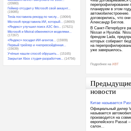
«Мы договариваемся с
(20980)
перепрофилировании п
Геймер отсудил у Microsoft свой аккаунт...
планируем в этом году
(19085)
автомобилестроению. И
Tesla поставила рекорд по числу...
(19064)
договорились, что они
Microsoft представила ИИ, который...
(18693)
Александр Беглов.
«Яндекс» улучшил поиск АЗС без...
(17621)
В Санкт-Петербурге р
Microsoft и Mistral обменяются моделями...
Nissan и Hyundai. Nis
(17267)
брендом Lada, предпри
«Яндекс» посадил ИИ-агентов...
(15909)
которых собирают бюд
Первый трейлер и «непревзойдённая...
на перепрофилировани
(15639)
уже завершилось.
Учёные нашли способ обрушить...
(15165)
Закрытая Xbox студия-разработчик...
(14756)
Подробнее на
iXBT
Предыдущи
новости
Китае называется Pas
Официальный дилер Vo
называется автомобиль
производится на совм
европейского Passat –
салон...