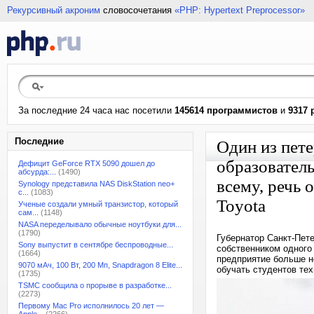
Рекурсивный акроним
словосочетания
«PHP: Hypertext Preprocessor»
За последние 24 часа нас посетили
145614 программистов
и
9317 
Последние
Один из пете
образователь
Дефицит GeForce RTX 5090 дошел до
абсурда:...
(1490)
всему, речь 
Synology представила NAS DiskStation neo+
с...
(1083)
Toyota
Ученые создали умный транзистор, который
сам...
(1148)
NASA переделывало обычные ноутбуки для...
(1790)
Губернатор Санкт-Пет
Sony выпустит в сентябре беспроводные...
собственником одного
(1664)
предприятие больше не
9070 мАч, 100 Вт, 200 Мп, Snapdragon 8 Elite...
обучать студентов тех
(1735)
TSMC сообщила о прорыве в разработке...
(2273)
Первому Mac Pro исполнилось 20 лет —