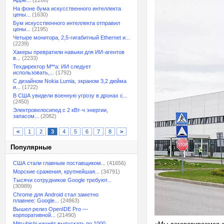
Apple...
(2266)
На фоне бума искусственного интеллекта
цены...
(1630)
Бум искусственного интеллекта отправил
цены...
(2195)
Четыре монитора, 2,5-гигабитный Ethernet и...
(2239)
Хакеры превратили навыки для ИИ-агентов
в...
(2233)
Техдиректор M**a: ИИ следует
использовать,...
(1792)
С дизайном Nokia Lumia, экраном 3,2 дюйма
и...
(1722)
В США увидели военную угрозу в дронах с...
(2450)
Электровелосипед с 2 кВт·ч энергии,
запасом...
(2082)
<
1
2
3
4
5
6
7
8
>
Популярные
США стали главным поставщиком...
(41656)
Морские сражения, крупнейшая...
(34791)
Тысячи сотрудников Google требуют...
(30989)
Chrome для Android стал заметно
плавнее: Google...
(24863)
Вышел релиз OpenIDE Pro —
корпоративной...
(21490)
Mitsubishi начнёт выпускать по 1000...