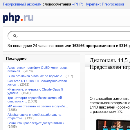
Рекурсивный акроним
словосочетания
«PHP: Hypertext Preprocessor»
За последние 24 часа нас посетили
163566 программистов
и
9316 
Последние
Диагональ 44,5 
Представлен иг
Asus готовит семёрку OLED-мониторов,
включая...
(2079)
Suno объявила о планах по борьбе с...
(957)
GeForce RTX 2080 Ti неожиданно стали
хитом...
(2072)
«Извините, опечатка»: Claude Opus 5
удалил...
(1631)
Три четверти европейских компаний
Он способен заменить
опасаются,...
(1689)
сверхширокоформатная
ИИ начал отвечать на звонки в службе...
1440 пикселей (соотно
(1885)
с разрешением 2К.
Alibaba нашла способ заработать на
открытом...
(1396)
Вашингтон расследует доступ Китая к...
(1495)