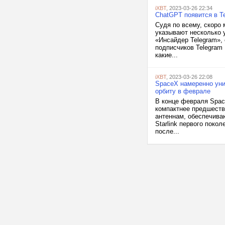
iXBT
, 2023-03-26 22:34
ChatGPT появится в Te
Судя по всему, скоро
указывают несколько у
«Инсайдер Telegram»,
подписчиков Telegram
какие...
iXBT
, 2023-03-26 22:08
SpaceX намеренно унич
орбиту в феврале
В конце февраля Space
компактнее предшеств
антеннам, обеспечива
Starlink первого поко
после...