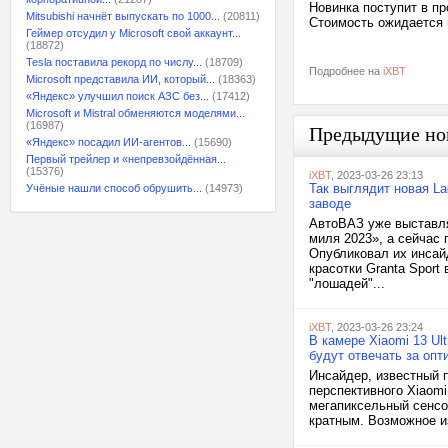
Новинка поступит в пр
Mitsubishi начнёт выпускать по 1000...
(20811)
Стоимость ожидается 
Геймер отсудил у Microsoft свой аккаунт...
(18872)
Tesla поставила рекорд по числу...
(18709)
Подробнее на
iXBT
Microsoft представила ИИ, который...
(18363)
«Яндекс» улучшил поиск АЗС без...
(17412)
Microsoft и Mistral обменяются моделями...
(16987)
Предыдущие но
«Яндекс» посадил ИИ-агентов...
(15690)
Первый трейлер и «непревзойдённая...
(15376)
iXBT
, 2023-03-26 23:13
Так выглядит новая La
Учёные нашли способ обрушить...
(14973)
заводе
АвтоВАЗ уже выставля
миля 2023», а сейчас
Опубликовал их инсай
красотки Granta Sport
"лошадей"...
iXBT
, 2023-03-26 23:24
В камере Xiaomi 13 Ul
будут отвечать за опт
Инсайдер, известный п
перспективного Xiaomi
мегапиксельный сенсо
кратным. Возможное из