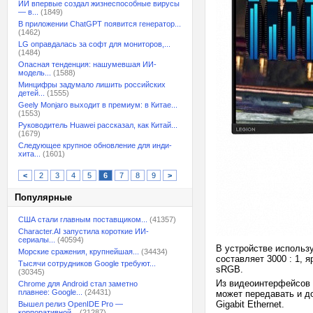
ИИ впервые создал жизнеспособные вирусы
— в...
(1849)
В приложении ChatGPT появится генератор...
(1462)
LG оправдалась за софт для мониторов,...
(1484)
Опасная тенденция: нашумевшая ИИ-
модель...
(1588)
Минцифры задумало лишить российских
детей...
(1555)
Geely Monjaro выходит в премиум: в Китае...
(1553)
Руководитель Huawei рассказал, как Китай...
(1679)
Следующее крупное обновление для инди-
хита...
(1601)
<
2
3
4
5
6
7
8
9
>
Популярные
США стали главным поставщиком...
(41357)
Character.AI запустила короткие ИИ-
сериалы...
(40594)
В устройстве использ
Морские сражения, крупнейшая...
(34434)
составляет 3000 : 1, 
Тысячи сотрудников Google требуют...
sRGB.
(30345)
Из видеоинтерфейсов 
Chrome для Android стал заметно
плавнее: Google...
(24431)
может передавать и до
Gigabit Ethernet.
Вышел релиз OpenIDE Pro —
корпоративной...
(21287)