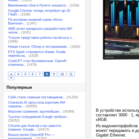
новые...
(1593)
Виновником сбоя в Рунете оказался...
(1536)
Google Chrome теперь потребует до 20
Гбайт...
(1538)
По мотивам книжной серии «Коты-
Воители»...
(1347)
AMD купит канадского разработчика ИИ-
чипов...
(1631)
Trouver представил роботы-пылесосы с...
(1596)
Новая статья: Обзор и тестирование...
(1683)
RTX Spark становится ближе: Nvidia
перенесла...
(1628)
ChatGPT стал безлимитным: OpenAI
отменила...
(1478)
<
4
5
6
7
8
9
10
11
>
Популярные
США стали главным поставщиком...
(41320)
Character.AI запустила короткие ИИ-
сериалы...
(40565)
В устройстве использ
Морские сражения, крупнейшая...
(34394)
составляет 3000 : 1, 
Тысячи сотрудников Google требуют...
sRGB.
(30252)
Из видеоинтерфейсов 
Chrome для Android стал заметно
плавнее: Google...
(24373)
может передавать и до
Вышел релиз OpenIDE Pro —
Gigabit Ethernet.
корпоративной...
(21267)