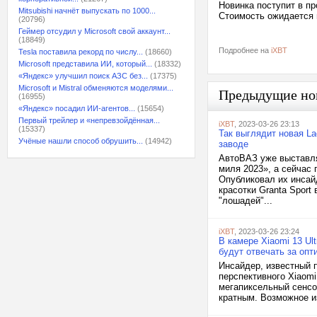
Новинка поступит в пр
Mitsubishi начнёт выпускать по 1000...
Стоимость ожидается 
(20796)
Геймер отсудил у Microsoft свой аккаунт...
(18849)
Подробнее на
iXBT
Tesla поставила рекорд по числу...
(18660)
Microsoft представила ИИ, который...
(18332)
«Яндекс» улучшил поиск АЗС без...
(17375)
Microsoft и Mistral обменяются моделями...
Предыдущие но
(16955)
«Яндекс» посадил ИИ-агентов...
(15654)
Первый трейлер и «непревзойдённая...
iXBT
, 2023-03-26 23:13
(15337)
Так выглядит новая La
Учёные нашли способ обрушить...
(14942)
заводе
АвтоВАЗ уже выставля
миля 2023», а сейчас
Опубликовал их инсай
красотки Granta Sport
"лошадей"...
iXBT
, 2023-03-26 23:24
В камере Xiaomi 13 Ul
будут отвечать за опт
Инсайдер, известный п
перспективного Xiaomi
мегапиксельный сенсо
кратным. Возможное из