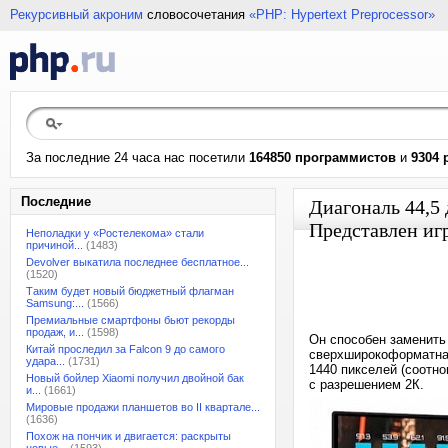
Рекурсивный акроним
словосочетания
«PHP: Hypertext Preprocessor»
За последние 24 часа нас посетили
164850 программистов
и
9304 
Последние
Диагональ 44,5 
Представлен иг
Неполадки у «Ростелекома» стали
причиной...
(1483)
Devolver выкатила последнее бесплатное...
(1520)
Таким будет новый бюджетный флагман
Samsung:...
(1566)
Премиальные смартфоны бьют рекорды
продаж, и...
(1598)
Он способен заменить
Китай проследил за Falcon 9 до самого
сверхширокоформатная
удара...
(1731)
1440 пикселей (соотно
Новый бойлер Xiaomi получил двойной бак
с разрешением 2К.
и...
(1661)
Мировые продажи планшетов во II квартале...
(1636)
Похож на пончик и двигается: раскрыты