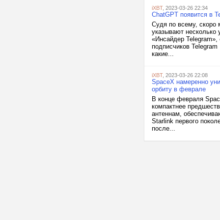
iXBT
, 2023-03-26 22:34
ChatGPT появится в Te
Судя по всему, скоро
указывают несколько у
«Инсайдер Telegram»,
подписчиков Telegram
какие...
iXBT
, 2023-03-26 22:08
SpaceX намеренно унич
орбиту в феврале
В конце февраля Space
компактнее предшеств
антеннам, обеспечива
Starlink первого поко
после...