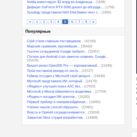
Nvidia инвестирует $3 млрд во владельца...
(1548)
Дефицит GeForce RTX 5090 дошел до абсурда:...
(1756)
Synology представила NAS DiskStation neo+ с...
(1850)
<
1
2
3
4
5
6
7
8
>
Популярные
США стали главным поставщиком...
(42199)
Морские сражения, крупнейшая...
(35420)
Тысячи сотрудников Google требуют...
(32457)
Chrome для Android стал заметно плавнее: Google...
(25479)
Вышел релиз OpenIDE Pro — корпоративной...
(21949)
Tesla поставила рекорд по числу...
(19727)
Геймер отсудил у Microsoft свой аккаунт...
(19430)
Microsoft представила ИИ, который...
(19179)
«Яндекс» улучшил поиск АЗС без...
(17933)
Microsoft и Mistral обменяются моделями...
(17704)
«Яндекс» посадил ИИ-агентов...
(16283)
Первый трейлер и «непревзойдённая...
(16050)
Учёные нашли способ обрушить...
(15481)
Власть в OpenAI сосредотачивается...
(15016)
Закрытая Xbox студия-разработчик...
(14968)