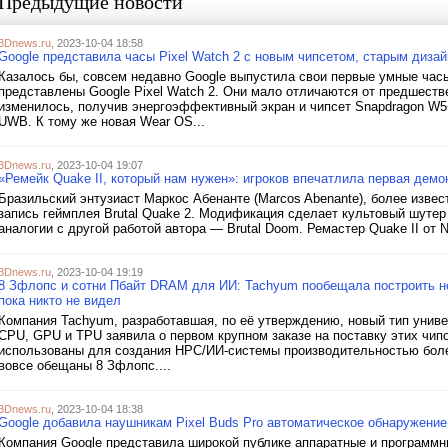
Предыдущие новости
3Dnews.ru
, 2023-10-04 18:58
Google представила часы Pixel Watch 2 с новым чипсетом, старым диз
Казалось бы, совсем недавно Google выпустила свои первые умные час
представлены Google Pixel Watch 2. Они мало отличаются от предшеств
изменилось, получив энергоэффективный экран и чипсет Snapdragon W5
UWB. К тому же новая Wear OS...
3Dnews.ru
, 2023-10-04 19:07
«Ремейк Quake II, который нам нужен»: игроков впечатлила первая демон
Бразильский энтузиаст Маркос Абенанте (Marcos Abenante), более извес
запись геймплея Brutal Quake 2. Модификация сделает культовый шутер 
аналогии с другой работой автора — Brutal Doom. Ремастер Quake II от Ni
3Dnews.ru
, 2023-10-04 19:19
8 Зфлопс и сотни Пбайт DRAM для ИИ: Tachyum пообещала построить не
пока никто не видел
Компания Tachyum, разработавшая, по её утверждению, новый тип унив
CPU, GPU и TPU заявила о первом крупном заказе на поставку этих чипо
использованы для создания HPC/ИИ-системы производительностью более 
вовсе обещаны 8 Зфлопс....
3Dnews.ru
, 2023-10-04 18:38
Google добавила наушникам Pixel Buds Pro автоматическое обнаружение 
Компания Google представила широкой публике аппаратные и программные