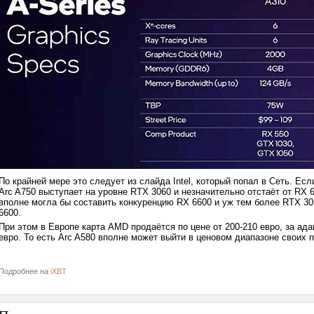
По крайней мере это следует из слайда Intel, который попал в Сеть. Ес
Arc A750 выступает на уровне RTX 3060 и незначительно отстаёт от RX 6
вполне могла бы составить конкуренцию RX 6600 и уж тем более RTX 3
6600.
При этом в Европе карта AMD продаётся по цене от 200-210 евро, за адап
евро. То есть Arc A580 вполне может выйти в ценовом диапазоне своих 
Подробнее на
iXBT