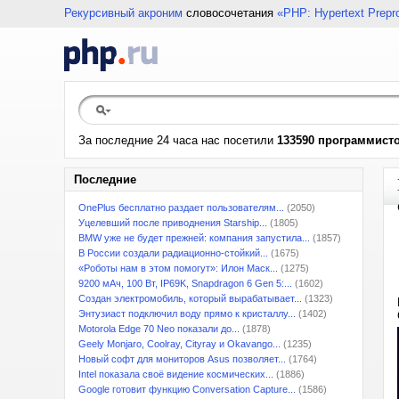
Рекурсивный акроним
словосочетания
«PHP: Hypertext Prepr
За последние 24 часа нас посетили
133590 программист
Последние
OnePlus бесплатно раздает пользователям...
(2050)
Уцелевший после приводнения Starship...
(1805)
BMW уже не будет прежней: компания запустила...
(1857)
В России создали радиационно-стойкий...
(1675)
«Роботы нам в этом помогут»: Илон Маск...
(1275)
9200 мАч, 100 Вт, IP69K, Snapdragon 6 Gen 5:...
(1602)
Создан электромобиль, который вырабатывает...
(1323)
Энтузиаст подключил воду прямо к кристаллу...
(1402)
Motorola Edge 70 Neo показали до...
(1878)
Geely Monjaro, Coolray, Cityray и Okavango...
(1235)
Новый софт для мониторов Asus позволяет...
(1764)
Intel показала своё видение космических...
(1886)
Google готовит функцию Conversation Capture...
(1586)