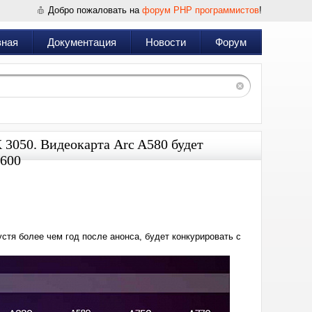
Добро пожаловать на
форум PHP программистов
!
вная
Документация
Новости
Форум
X 3050. Видеокарта Arc A580 будет
6600
Дата:
2023-
10-
04
19:14
устя более чем год после анонса, будет конкурировать с