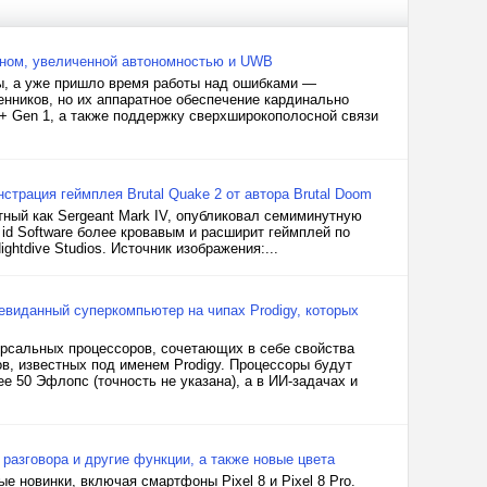
айном, увеличенной автономностью и UWB
ы, а уже пришло время работы над ошибками —
енников, но их аппаратное обеспечение кардинально
+ Gen 1, а также поддержку сверхширокополосной связи
страция геймплея Brutal Quake 2 от автора Brutal Doom
тный как Sergeant Mark IV, опубликовал семиминутную
id Software более кровавым и расширит геймплей по
ghtdive Studios. Источник изображения:...
виданный суперкомпьютер на чипах Prodigy, которых
ерсальных процессоров, сочетающих в себе свойства
в, известных под именем Prodigy. Процессоры будут
50 Эфлопс (точность не указана), а в ИИ-задачах и
разговора и другие функции, а также новые цвета
 новинки, включая смартфоны Pixel 8 и Pixel 8 Pro.