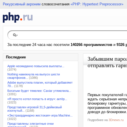
Рекурсивный акроним
словосочетания
«PHP: Hypertext Preprocessor»
За последние 24 часа нас посетили
140266 программистов
и
9326 
Последние
Забывшим пароль
отправлять гарн
Apple неожиданно повысила выплаты...
(1074)
Nothing намекнула на выпуск шести
смартфонов...
(1086)
Adobe выпустила плагин, который добавляет
70...
(1178)
Богатым будет тяжелее: Caviar утяжелила...
(1091)
Первых покупателей га
ждать серьёзная непри
«Я просто хотел попасть в игру»: актёр...
(1023)
блокировку гарнитуры
Представлен игровой 31,5-дюймовый
программное обновлен
изогнутый...
(1168)
доводя до блокировки.
«Экстраординарно жестокая» игра Machine...
(1022)
Подробнее на
3Dnews.ru
Представлены элегантные очки