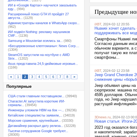
дополненной...
(1127)
ИИ в «Google Картах» научился заказывать
еду...
(994)
Предыдущие но
Расширенный показ GTA VI пройдёт 27
августа...
(1129)
Администраторы каналов в WhatsApp скоро...
iXBT
, 2024-02-12 20:55
(962)
Huawei хочет сделать
ИИ подвёл Nothing: рекламу наушников
поддерживать все мод
CMF...
(1136)
Смартфоны Huawei лин
Samsung и Mousterian взялись за...
(980)
Согласно данным инса
«Бесцеремонные клептоманы»: News Corp....
обычном варианте, а с
(1304)
получат такую же пла
SteamOS запустили на ноутбуке с AMD
смартфоны...
Strix...
(1202)
Asus представила 24,5-дюймовые игровые...
(1166)
iXBT
, 2024-02-12 23:58
Jeep Grand Cherokee 
<
1
2
3
4
5
6
7
8
>
снижение цены «борьб
Jeep объявил цены на
Популярные
сюрпризом: машина по
4595 долларов. Обыч
США стали главным поставщиком...
(39940)
года, но Jeep наруши
Character.AI запустила короткие ИИ-
растущей инфляцией». 
сериалы...
(39454)
Инженеры уложили HBM на бок —...
(39236)
Китайские специалисты заявили,...
(34019)
3Dnews.ru
, 2024-02-13 00:
Морские сражения, крупнейшая...
(33330)
Новая статья: Итоги-2
Датамайнер раскрыл дату релиза...
(32228)
2023 год оказался бог
Тысячи сотрудников Google требуют...
и накопителей; зараб
(28305)
звездой, конечно, ста