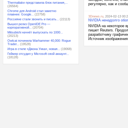
Thermaltake представила блок питания,...
регулярно, как и сооб
(26564)
Chrome для Android стал заметно
плавнее: Google...
(22758)
3Dnews.ru
, 2024-02-13 00:
Россияне стали звонить и писать...
(22113)
NVIDIA ненадолго обо
Вышел релиз OpenIDE Pro —
NVIDIA на некоторое 
корпоративной...
(20704)
пишет Reuters. Продо
Mitsubishi начнёт выпускать по 1000...
разработчику графиче
(20213)
Источник изображения:
Owlcat починила Warhammer 40,000: Rogue
Trader...
(19528)
Игра в стиле «Джона Уика», новая...
(19068)
Геймер отсудил у Microsoft свой аккаунт...
(18128)