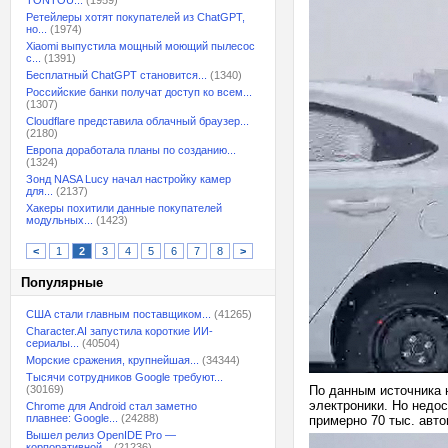
TONTOU...
(1959)
Ретейлеры хотят покупателей из ChatGPT,
но...
(1974)
Xiaomi выпустила мощный моющий пылесос
с...
(1391)
Бесплатный ChatGPT становится...
(1340)
Российские банки получат доступ ко всем...
(1307)
Cloudflare представила облачный браузер...
(2180)
Европа доработала планы по созданию...
(1324)
Зонд NASA Lucy начал настройку камер
для...
(2137)
Хакеры похитили данные покупателей
модульных...
(1423)
<
1
2
3
4
5
6
7
8
>
Популярные
США стали главным поставщиком...
(41265)
Character.AI запустила короткие ИИ-
сериалы...
(40504)
Морские сражения, крупнейшая...
(34344)
Тысячи сотрудников Google требуют...
(30169)
По данным источника 
электроники. Но недо
Chrome для Android стал заметно
плавнее: Google...
(24288)
примерно 70 тыс. авт
Вышел релиз OpenIDE Pro —
корпоративной...
(21236)