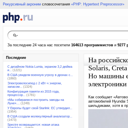
Рекурсивный акроним
словосочетания
«PHP: Hypertext Preprocessor»
За последние 24 часа нас посетили
164613 программистов
и
9277 
Последние
На российск
Solaris, Cre
С дизайном Nokia Lumia, экраном 3,2 дюйма
и...
(1221)
Но машины е
В США увидели военную угрозу в дронах с...
(1860)
электроники
Электровелосипед с 2 кВт·ч энергии,
запасом...
(1324)
Конфигурация памяти из 2015 года,
процессор...
(1781)
Как сообщает «Автово
«Мы собираемся построить заводы на
автомобилей Hyundai S
Луне»....
(1249)
шильдиками, хотя в п
У Европы будет свой Starlink: ЕС утвердил...
(1954)
В США создали молекулярный анализатор...
(1473)
Spectre возвращается: новая атака