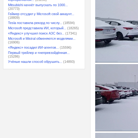
Mitsubishi начнёт выпускать по 1000...
(20773)
Геймер отсудил у Microsoft свой аккаунт...
(18809)
Tesla поставила рекорд по числу...
(18594)
Microsoft представила ИИ, который...
(18265)
«Яндекс» улучшил поиск АЗС без...
(17341)
Microsoft и Mistral обменяются моделями...
(16906)
«Яндекс» посадил ИИ-агентов...
(15596)
Первый трейлер и «непревзойдённая...
(15286)
Учёные нашли способ обрушить...
(14893)