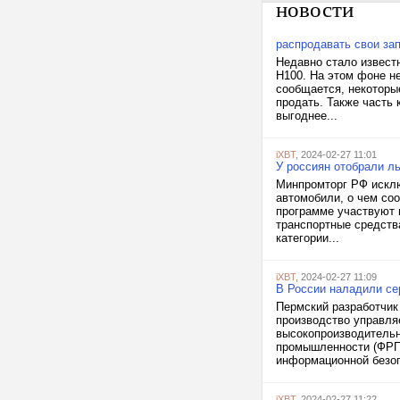
новости
распродавать свои за
Недавно стало известн
H100. На этом фоне н
сообщается, некоторы
продать. Также часть
выгоднее...
iXBT
, 2024-02-27 11:01
У россиян отобрали л
Минпромторг РФ исклю
автомобили, о чем со
программе участвуют 
транспортные средств
категории...
iXBT
, 2024-02-27 11:09
В России наладили се
Пермский разработчик
производство управля
высокопроизводительн
промышленности (ФРП)
информационной безоп
iXBT
, 2024-02-27 11:22