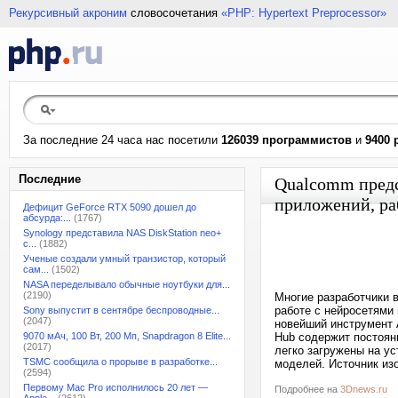
Рекурсивный акроним
словосочетания
«PHP: Hypertext Preprocessor»
За последние 24 часа нас посетили
126039 программистов
и
9400 
Последние
Qualcomm предс
приложений, р
Дефицит GeForce RTX 5090 дошел до
абсурда:...
(1767)
Synology представила NAS DiskStation neo+
с...
(1882)
Ученые создали умный транзистор, который
сам...
(1502)
NASA переделывало обычные ноутбуки для...
(2190)
Многие разработчики в
работе с нейросетями
Sony выпустит в сентябре беспроводные...
(2047)
новейший инструмент 
9070 мАч, 100 Вт, 200 Мп, Snapdragon 8 Elite...
Hub содержит постоян
(2017)
легко загружены на ус
TSMC сообщила о прорыве в разработке...
моделей. Источник из
(2594)
Первому Mac Pro исполнилось 20 лет —
Подробнее на
3Dnews.ru