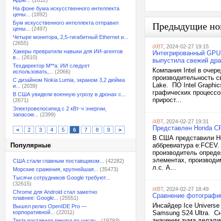
Apple...
(2612)
На фоне бума искусственного интеллекта
цены...
(1892)
Бум искусственного интеллекта отправил
Предыдущие но
цены...
(2497)
Четыре монитора, 2,5-гигабитный Ethernet и...
(2655)
iXBT
, 2024-02-27 19:15
Хакеры превратили навыки для ИИ-агентов
Интегрированный GPU в
в...
(2610)
выпустила свежий дра
Техдиректор M**a: ИИ следует
Компания Intel в оче
использовать,...
(2066)
производительность св
С дизайном Nokia Lumia, экраном 3,2 дюйма
Lake. ПО Intel Graphi
и...
(2039)
графических процессор
В США увидели военную угрозу в дронах с...
прирост...
(2671)
Электровелосипед с 2 кВт·ч энергии,
запасом...
(2399)
iXBT
, 2024-02-27 19:31
Представлен Honda CR
<
2
3
4
5
6
7
8
9
>
В США представили Ho
Популярные
аббревиатура e:FCEV.
производитель опреде
элементах, производи
США стали главным поставщиком...
(42282)
л.с. А...
Морские сражения, крупнейшая...
(35473)
Тысячи сотрудников Google требуют...
(32615)
iXBT
, 2024-02-27 18:49
Chrome для Android стал заметно
Сравнение фотографий 
плавнее: Google...
(25551)
Инсайдер Ice Universe
Вышел релиз OpenIDE Pro —
корпоративной...
(22011)
Samsung S24 Ultra. С
значении зума делалис
Tesla поставила рекорд по числу...
(19793)