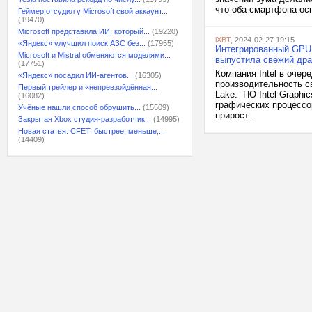
что оба смартфона ос
Геймер отсудил у Microsoft свой аккаунт...
(19470)
Microsoft представила ИИ, который...
(19220)
iXBT
, 2024-02-27 19:15
«Яндекс» улучшил поиск АЗС без...
(17955)
Интегрированный GPU в
Microsoft и Mistral обменяются моделями...
выпустила свежий дра
(17751)
Компания Intel в оче
«Яндекс» посадил ИИ-агентов...
(16305)
производительность св
Первый трейлер и «непревзойдённая...
Lake. ПО Intel Graphi
(16082)
графических процессор
Учёные нашли способ обрушить...
(15509)
прирост...
Закрытая Xbox студия-разработчик...
(14995)
Новая статья: CFET: быстрее, меньше,...
(14409)