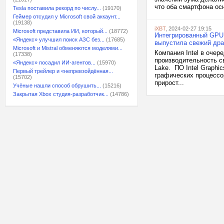
что оба смартфона ос
Tesla поставила рекорд по числу...
(19170)
Геймер отсудил у Microsoft свой аккаунт...
(19138)
iXBT
, 2024-02-27 19:15
Microsoft представила ИИ, который...
(18772)
Интегрированный GPU в
«Яндекс» улучшил поиск АЗС без...
(17685)
выпустила свежий дра
Microsoft и Mistral обменяются моделями...
Компания Intel в оче
(17338)
производительность св
«Яндекс» посадил ИИ-агентов...
(15970)
Lake. ПО Intel Graphi
Первый трейлер и «непревзойдённая...
графических процессор
(15702)
прирост...
Учёные нашли способ обрушить...
(15216)
Закрытая Xbox студия-разработчик...
(14786)