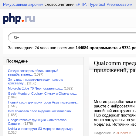
Рекурсивный акроним
словосочетания
«PHP: Hypertext Preprocessor»
За последние 24 часа нас посетили
144684 программиста
и
9334 р
Последние
Qualcomm предс
приложений, р
Создан электромобиль, который
вырабатывает...
(1097)
Энтузиаст подключил воду прямо к
кристаллу...
(1156)
Motorola Edge 70 Neo показали до...
(1629)
Geely Monjaro, Coolray, Cityray и Okavango...
(1049)
Многие разработчики в
Новый софт для мониторов Asus позволяет...
работе с нейросетями
(1546)
новейший инструмент 
Intel показала своё видение космических...
(1688)
Hub содержит постоян
легко загружены на ус
Google готовит функцию Conversation
Capture...
(1378)
моделей. Источник из
Nvidia инвестирует $3 млрд во владельца...
(1310)
Подробнее на
3Dnews.ru