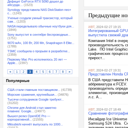
Дефицит GeForce RTX 5090 дошел до
абсурда:...
(1523)
Synology представила NAS DiskStation neo+
с...
(1243)
Предыдущие но
Ученые создали умный транзистор, который
сам...
(1203)
NASA переделывало обычные ноутбуки для...
iXBT
, 2024-02-27 19:15
(1844)
Интегрированный GPU в
Sony выпустит в сентябре беспроводные...
выпустила свежий дра
(1751)
Компания Intel в оче
9070 мАч, 100 Вт, 200 Мп, Snapdragon 8 Elite...
производительность св
(1789)
Lake. ПО Intel Graphi
TSMC сообщила о прорыве в разработке...
графических процессор
(2359)
прирост...
Первому Mac Pro исполнилось 20 лет —
Apple...
(2397)
iXBT
, 2024-02-27 19:31
<
1
2
3
4
5
6
7
8
>
Представлен Honda CR
В США представили Ho
Популярные
аббревиатура e:FCEV.
производитель опреде
США стали главным поставщиком...
(41739)
элементах, производи
Морские сражения, крупнейшая...
(34876)
л.с. А...
Тысячи сотрудников Google требуют...
(31202)
Chrome для Android стал заметно
iXBT
, 2024-02-27 18:49
плавнее: Google...
(24977)
Сравнение фотографий 
Вышел релиз OpenIDE Pro —
Инсайдер Ice Universe
корпоративной...
(21555)
Samsung S24 Ultra. С
Mitsubishi начнёт выпускать по 1000...
значении зума делалис
(21017)