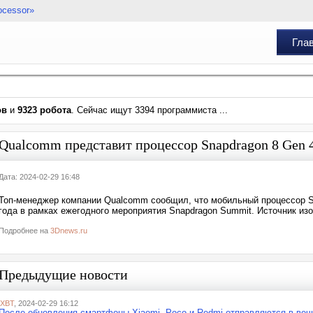
ocessor»
Гла
ов
и
9323 робота
. Сейчас ищут 3394 программиста ...
Qualcomm представит процессор Snapdragon 8 Gen 4 
Дата: 2024-02-29 16:48
Топ-менеджер компании Qualcomm сообщил, что мобильный процессор Sn
года в рамках ежегодного мероприятия Snapdragon Summit. Источник и
Подробнее на
3Dnews.ru
Предыдущие новости
iXBT
, 2024-02-29 16:12
После обновления смартфоны Xiaomi, Poco и Redmi отправляются в веч