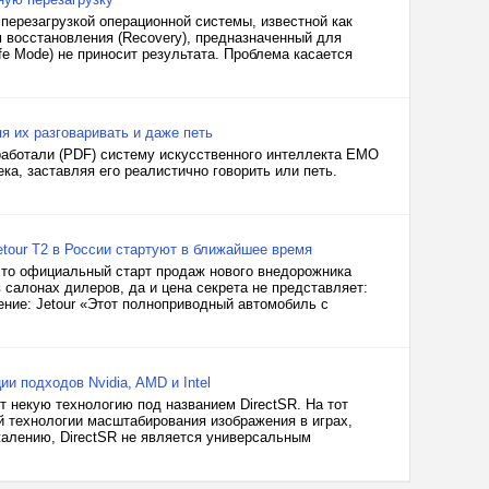
перезагрузкой операционной системы, известной как
м восстановления (Recovery), предназначенный для
e Mode) не приносит результата. Проблема касается
я их разговаривать и даже петь
работали (PDF) систему искусственного интеллекта EMO
ека, заставляя его реалистично говорить или петь.
etour T2 в России стартуют в ближайшее время
что официальный старт продаж нового внедорожника
 салонах дилеров, да и цена секрета не представляет:
ние: Jetour «Этот полноприводный автомобиль с
ии подходов Nvidia, AMD и Intel
т некую технологию под названием DirectSR. На тот
й технологии масштабирования изображения в играх,
жалению, DirectSR не является универсальным