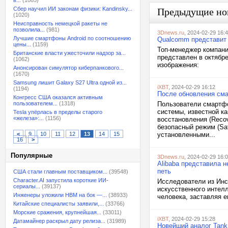
в...
(1085)
Сбер научил ИИ законам физики: Kandinsky...
Предыдущие но
(1020)
Неисправность немецкой ракеты не
позволила...
(981)
3Dnews.ru
, 2024-02-29 16:
Лучшие смартфоны Android по соотношению
Qualcomm представит п
цены...
(1159)
Топ-менеджер компани
Британские власти ужесточили надзор за...
представлен в октябре
(1062)
изображения:
Анонсирован симулятор киберпанкового...
(1670)
Samsung лишит Galaxy S27 Ultra одной из...
iXBT
, 2024-02-29 16:12
(1194)
После обновления сма
Конгресс США оказался активным
пользователем...
(1318)
Пользователи смартфо
системы, известной ка
Tesla упёрлась в пределы старого
«железа»:...
(1156)
восстановления (Reco
безопасный режим (Saf
<
9
10
11
12
13
14
15
установленными...
16
>
Популярные
3Dnews.ru
, 2024-02-29 16:
Alibaba представила 
петь
США стали главным поставщиком...
(39548)
Character.AI запустила короткие ИИ-
Исследователи из Инс
сериалы...
(39137)
искусственного интелл
Инженеры уложили HBM на бок —...
(38933)
человека, заставляя е
Китайские специалисты заявили,...
(33766)
Морские сражения, крупнейшая...
(33011)
iXBT
, 2024-02-29 15:28
Датамайнер раскрыл дату релиза...
(31989)
Новейший аналог Tank 