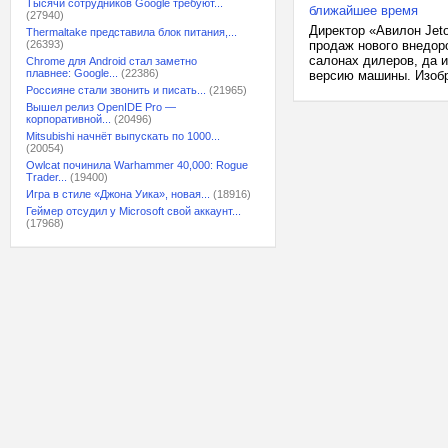
Тысячи сотрудников Google требуют...
ближайшее время
(27940)
Директор «Авилон Jet
Thermaltake представила блок питания,...
(26393)
продаж нового внедор
салонах дилеров, да и
Chrome для Android стал заметно
плавнее: Google...
(22386)
версию машины. Изобр
Россияне стали звонить и писать...
(21965)
Вышел релиз OpenIDE Pro —
корпоративной...
(20496)
Mitsubishi начнёт выпускать по 1000...
(20054)
Owlcat починила Warhammer 40,000: Rogue
Trader...
(19400)
Игра в стиле «Джона Уика», новая...
(18916)
Геймер отсудил у Microsoft свой аккаунт...
(17968)