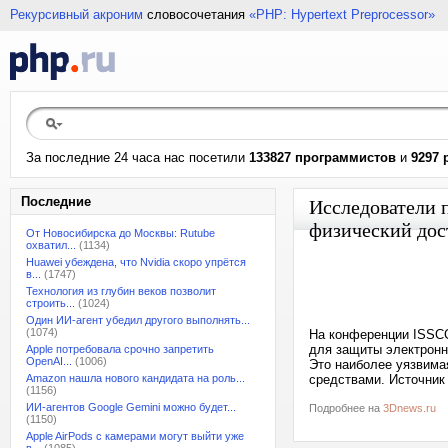
Рекурсивный акроним
словосочетания
«PHP: Hypertext Preprocessor»
За последние 24 часа нас посетили
133827 программистов
и
9297 
Последние
Исследователи 
физический дос
От Новосибирска до Москвы: Rutube
охватил...
(1134)
Huawei убеждена, что Nvidia скоро упрётся
в...
(1747)
Технология из глубин веков позволит
строить...
(1024)
Один ИИ-агент убедил другого выполнять...
(1074)
На конференции ISSCC
для защиты электронн
Apple потребовала срочно запретить
OpenAI...
(1006)
Это наиболее уязвима
Amazon нашла нового кандидата на роль...
средствами. Источник 
(1156)
ИИ-агентов Google Gemini можно будет...
Подробнее на
3Dnews.ru
(1150)
Apple AirPods с камерами могут выйти уже