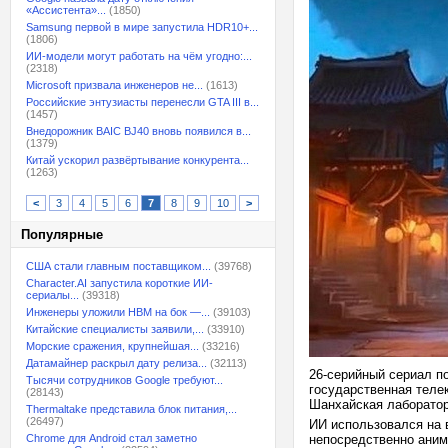
«Ассистента»...
(1850)
Samsung первой в мире запустила HDR10+...
(1806)
ИИ-модели могут работать на чём угодно:...
(2318)
Microsoft призвала инженеров не...
(1613)
Российские энтузиасты перенесли GTA III в...
(1457)
Внедорожник BAIC BJ40 вновь появился в...
(1379)
Китай ускорил развёртывание конкурента...
(1263)
<
3
4
5
6
7
8
9
10
>
Популярные
США стали главным поставщиком...
(39768)
Character.AI запустила короткие ИИ-
сериалы...
(39318)
Инженеры уложили HBM на бок —...
(39103)
Китайские специалисты заявили,...
(33910)
Морские сражения, крупнейшая...
(33216)
Датамайнер раскрыл дату релиза...
(32113)
26-серийный сериал по
Тысячи сотрудников Google требуют...
государственная теле
(28143)
Шанхайская лаборатор
Thermaltake представила блок питания,...
(26497)
ИИ использовался на в
Chrome для Android стал заметно
непосредственно аним