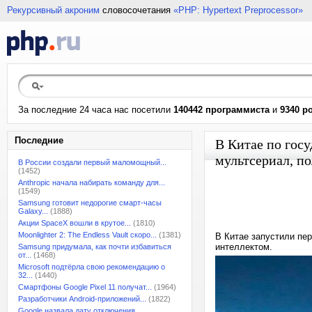
Рекурсивный акроним
словосочетания
«PHP: Hypertext Preprocessor»
За последние 24 часа нас посетили
140442 программиста
и
9340 р
Последние
В Китае по гос
мультсериал, п
В России создали первый маломощный...
(1452)
Anthropic начала набирать команду для...
(1549)
Samsung готовит недорогие смарт-часы
Galaxy...
(1888)
Акции SpaceX вошли в крутое...
(1810)
Moonlighter 2: The Endless Vault скоро...
(1381)
В Китае запустили пе
интеллектом.
Samsung придумала, как почти избавиться
от...
(1468)
Microsoft подтёрла свою рекомендацию о
32...
(1440)
Смартфоны Google Pixel 11 получат...
(1964)
Разработчики Android-приложений...
(1822)
Google назвала дату отключения