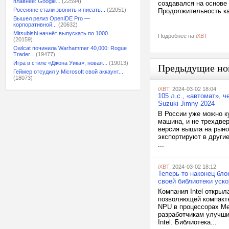
плавнее: Google...
(22594)
создавался на основе
Россияне стали звонить и писать...
(22051)
Продолжительность ка
Вышел релиз OpenIDE Pro —
корпоративной...
(20632)
Mitsubishi начнёт выпускать по 1000...
Подробнее на
iXBT
(20159)
Owlcat починила Warhammer 40,000: Rogue
Trader...
(19477)
Игра в стиле «Джона Уика», новая...
(19013)
Предыдущие но
Геймер отсудил у Microsoft свой аккаунт...
(18073)
iXBT
, 2024-03-02 18:04
105 л.с., «автомат», 
Suzuki Jimny 2024
В России уже можно ку
машина, и не трехдвер
версия вышла на рыно
экспортируют в други
...
iXBT
, 2024-03-02 18:12
Теперь-то наконец бло
своей библиотеки ускор
Компания Intel открыл
позволяющей компактн
NPU в процессорах Me
разработчикам улучши
Intel. Библиотека...