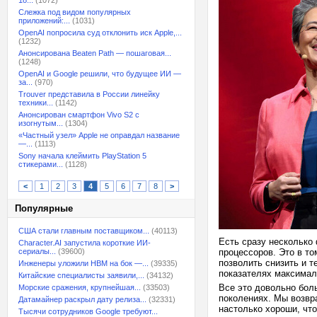
18...
(1072)
Слежка под видом популярных
приложений:...
(1031)
OpenAI попросила суд отклонить иск Apple,...
(1232)
Анонсирована Beaten Path — пошаговая...
(1248)
OpenAI и Google решили, что будущее ИИ —
за...
(970)
Trouver представила в России линейку
техники...
(1142)
Анонсирован смартфон Vivo S2 с
изогнутым...
(1304)
«Частный узел» Apple не оправдал название
—...
(1113)
Sony начала клеймить PlayStation 5
стикерами...
(1128)
<
1
2
3
4
5
6
7
8
>
Популярные
США стали главным поставщиком...
(40113)
Есть сразу несколько
Character.AI запустила короткие ИИ-
сериалы...
(39600)
процессоров. Это в т
позволить снизить и т
Инженеры уложили HBM на бок —...
(39335)
показателях максимал
Китайские специалисты заявили,...
(34132)
Все это довольно бо
Морские сражения, крупнейшая...
(33503)
поколениях. Мы возвр
Датамайнер раскрыл дату релиза...
(32331)
настолько хороши, чт
Тысячи сотрудников Google требуют...