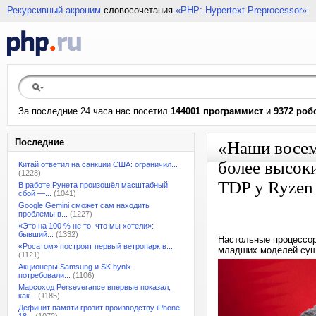
Рекурсивный акроним
словосочетания
«PHP: Hypertext Preprocessor»
За последние 24 часа нас посетил
144001 программист
и
9372 роб
Последние
«Наши восем
более высок
Китай ответил на санкции США: ограничил...
(1228)
TDP у Ryzen
В работе Рунета произошёл масштабный
сбой —...
(1041)
Google Gemini сможет сам находить
проблемы в...
(1227)
«Это на 100 % не то, что мы хотели»:
бывший...
(1332)
Настольные процессор
«Росатом» построит первый ветропарк в...
младших моделей суще
(1121)
Акционеры Samsung и SK hynix
потребовали...
(1106)
Марсоход Perseverance впервые показал,
как...
(1185)
Дефицит памяти грозит производству iPhone