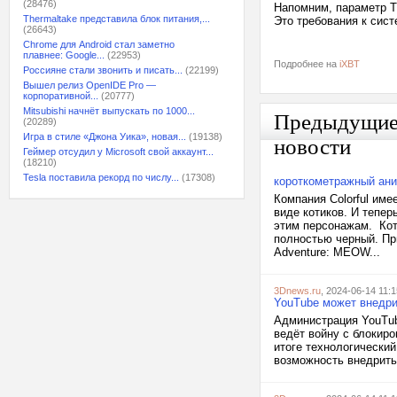
(28476)
Напомним, параметр TD
Thermaltake представила блок питания,...
Это требования к сис
(26643)
Chrome для Android стал заметно
плавнее: Google...
(22953)
Подробнее на
iXBT
Россияне стали звонить и писать...
(22199)
Вышел релиз OpenIDE Pro —
корпоративной...
(20777)
Mitsubishi начнёт выпускать по 1000...
Предыдущи
(20289)
Игра в стиле «Джона Уика», новая...
(19138)
новости
Геймер отсудил у Microsoft свой аккаунт...
(18210)
Tesla поставила рекорд по числу...
(17308)
короткометражный ан
Компания Colorful име
виде котиков. И тепе
этим персонажам. Коти
полностью черный. П
Adventure: MEOW...
3Dnews.ru
, 2024-06-14 11:1
YouTube может внедри
Администрация YouTub
ведёт войну с блокир
итоге технологический
возможность внедрить 