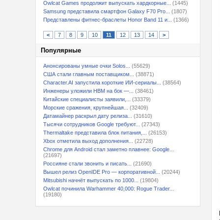
Owlcat Games продолжит выпускать хардкорные...
(1445)
Samsung представила смартфон Galaxy F70 Pro...
(1807)
Представлены фитнес-браслеты Honor Band 11 и...
(1366)
<
7
8
9
10
11
12
13
14
>
Популярные
Анонсированы умные очки Solos...
(55629)
США стали главным поставщиком...
(38871)
Character.AI запустила короткие ИИ-сериалы...
(38564)
Инженеры уложили HBM на бок —...
(38461)
Китайские специалисты заявили,...
(33379)
Морские сражения, крупнейшая...
(32409)
Датамайнер раскрыл дату релиза...
(31610)
Тысячи сотрудников Google требуют...
(27343)
Thermaltake представила блок питания,...
(26153)
Xbox отметила выход дополнения...
(22728)
Chrome для Android стал заметно плавнее: Google...
(21697)
Россияне стали звонить и писать...
(21690)
Вышел релиз OpenIDE Pro — корпоративной...
(20244)
Mitsubishi начнёт выпускать по 1000...
(19804)
Owlcat починила Warhammer 40,000: Rogue Trader...
(19180)