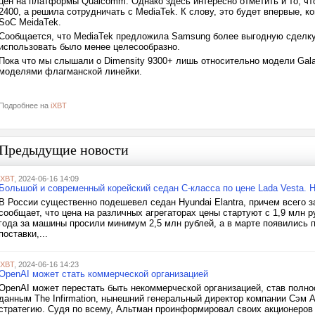
цен на платформы Qualcomm. Однако здесь интересно отметить и то, чт
2400, а решила сотрудничать с MediaTek. К слову, это будет впервые, 
SoC MeidaTek.
Сообщается, что MediaTek предложила Samsung более выгодную сделку.
использовать было менее целесообразно.
Пока что мы слышали о Dimensity 9300+ лишь относительно модели Galax
моделями флагманской линейки.
Подробнее на
iXBT
Предыдущие новости
iXBT
, 2024-06-16 14:09
Большой и современный корейский седан С-класса по цене Lada Vesta. 
В России существенно подешевел седан Hyundai Elantra, причем всего з
сообщает, что цена на различных агрегаторах цены стартуют с 1,9 млн р
года за машины просили минимум 2,5 млн рублей, а в марте появились 
поставки,...
iXBT
, 2024-06-16 14:23
OpenAI может стать коммерческой организацией
OpenAI может перестать быть некоммерческой организацией, став пол
данным The Infirmation, нынешний генеральный директор компании Сэм 
стратегию. Судя по всему, Альтман проинформировал своих акционеров о