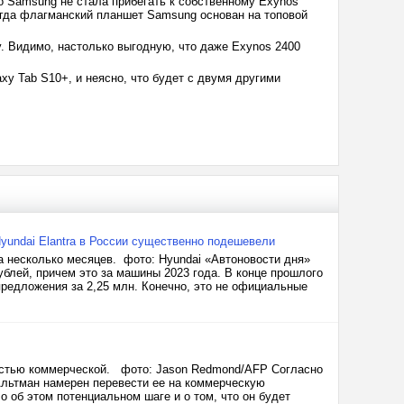
о Samsung не стала прибегать к собственному Exynos
когда флагманский планшет Samsung основан на топовой
 Видимо, настолько выгодную, что даже Exynos 2400
y Tab S10+, и неясно, что будет с двумя другими
Hyundai Elantra в России существенно подешевели
а несколько месяцев. фото: Hyundai «Автоновости дня»
ублей, причем это за машины 2023 года. В конце прошлого
предложения за 2,25 млн. Конечно, это не официальные
ностью коммерческой. фото: Jason Redmond/AFP Согласно
Альтман намерен перевести ее на коммерческую
 об этом потенциальном шаге и о том, что он будет