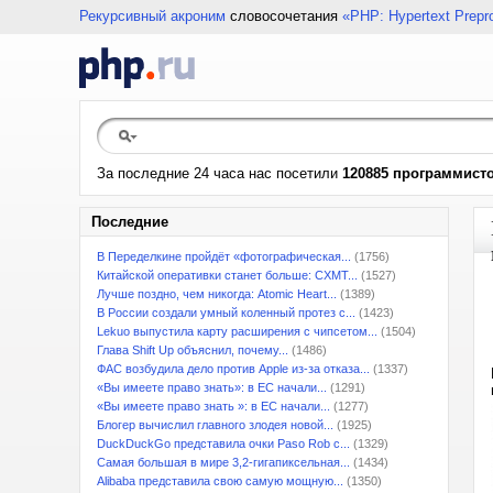
Рекурсивный акроним
словосочетания
«PHP: Hypertext Prepr
За последние 24 часа нас посетили
120885 программист
Последние
В Переделкине пройдёт «фотографическая...
(1756)
Китайской оперативки станет больше: CXMT...
(1527)
Лучше поздно, чем никогда: Atomic Heart...
(1389)
В России создали умный коленный протез с...
(1423)
Lekuo выпустила карту расширения с чипсетом...
(1504)
Глава Shift Up объяснил, почему...
(1486)
ФАС возбудила дело против Apple из-за отказа...
(1337)
«Вы имеете право знать»: в ЕС начали...
(1291)
«Вы имеете право знать »: в ЕС начали...
(1277)
Блогер вычислил главного злодея новой...
(1925)
DuckDuckGo представила очки Paso Rob с...
(1329)
Самая большая в мире 3,2-гигапиксельная...
(1434)
Alibaba представила свою самую мощную...
(1350)