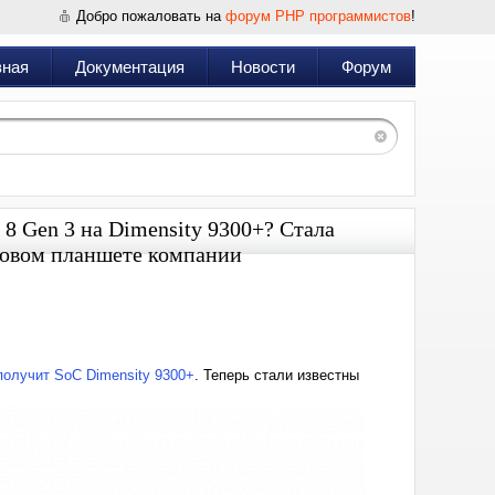
Добро пожаловать на
форум PHP программистов
!
вная
Документация
Новости
Форум
8 Gen 3 на Dimensity 9300+? Стала
новом планшете компании
Дата:
2024-
06-
16
14:53
олучит SoC Dimensity 9300+
. Теперь стали известны