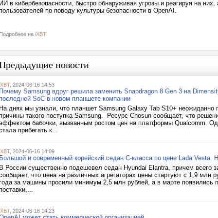
ИИ в кибербезопасности, быстро обнаруживая угрозы и реагируя на них,
пользователей по поводу культуры безопасности в OpenAI.
Подробнее на
iXBT
Предыдущие новости
iXBT
, 2024-06-16 14:53
Почему Samsung вдруг решила заменить Snapdragon 8 Gen 3 на Dimensit
последней SoC в новом планшете компании
На днях мы узнали, что планшет Samsung Galaxy Tab S10+ неожиданно п
причины такого поступка Samsung. Ресурс Chosun сообщает, что решени
эффектом бабочки, вызванным ростом цен на платформы Qualcomm. Одна
стала прибегать к...
iXBT
, 2024-06-16 14:09
Большой и современный корейский седан С-класса по цене Lada Vesta. 
В России существенно подешевел седан Hyundai Elantra, причем всего з
сообщает, что цена на различных агрегаторах цены стартуют с 1,9 млн р
года за машины просили минимум 2,5 млн рублей, а в марте появились 
поставки,...
iXBT
, 2024-06-16 14:23
OpenAI может стать коммерческой организацией