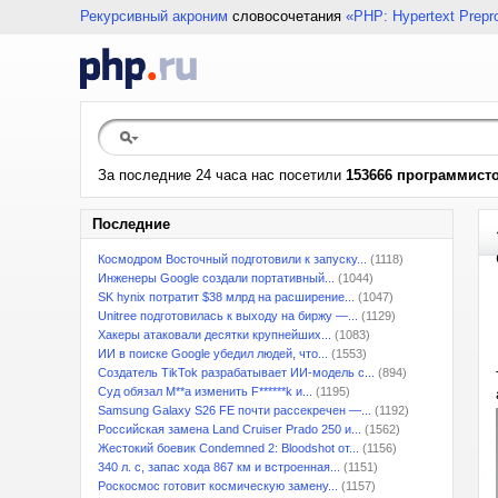
Рекурсивный акроним
словосочетания
«PHP: Hypertext Prepr
За последние 24 часа нас посетили
153666 программист
Последние
Космодром Восточный подготовили к запуску...
(1118)
Инженеры Google создали портативный...
(1044)
SK hynix потратит $38 млрд на расширение...
(1047)
Unitree подготовилась к выходу на биржу —...
(1129)
Хакеры атаковали десятки крупнейших...
(1083)
ИИ в поиске Google убедил людей, что...
(1553)
Создатель TikTok разрабатывает ИИ-модель с...
(894)
Суд обязал M**a изменить F******k и...
(1195)
Samsung Galaxy S26 FE почти рассекречен —...
(1192)
Российская замена Land Cruiser Prado 250 и...
(1562)
Жестокий боевик Condemned 2: Bloodshot от...
(1156)
340 л. с, запас хода 867 км и встроенная...
(1151)
Роскосмос готовит космическую замену...
(1157)