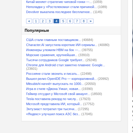
Китай меняет стратегию чиповой гонки —...
(1059)
Неполадки у «Ростелекома» стали причиной...
(1089)
Devolver выкатила последнее бесплатное...
(1145)
<
1
2
3
4
5
6
7
8
>
Популярные
США стали главным поставщиком...
(40684)
Character.AI запустила короткие ИИ-сериалы...
(40080)
Инженеры уложили HBM на бок —...
(39755)
Морские сражения, крупнейшая...
(33910)
Тысячи сотрудников Google требуют...
(29248)
Chrome для Android стал заметно плавнее: Google...
(23601)
Россияне стали звонить и писать...
(22498)
Вышел релиз OpenIDE Pro — корпоративной...
(20992)
Mitsubishi начнёт выпускать по 1000...
(20550)
Игра в стиле «Джона Уика», новая...
(19390)
Геймер отсудил у Microsoft свой аккаунт...
(18500)
Tesla поставила рекорд по числу...
(17923)
Microsoft представила ИИ, который...
(17752)
Энтузиаст потратил три тысячи...
(17295)
«Яндекс» улучшил поиск АЗС без...
(17045)