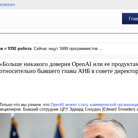
ocessor»
Гла
ов
и
9392 робота
. Сейчас ищут 3489 программистов ...
«Больше никакого доверия OpenAI или ее продукта
относительно бывшего главы АНБ в совете директо
Только что мы узнали, что
OpenAI может стать коммерческой организац
акционеров. Бывший сотрудник ЦРУ Эдвард Сноуден (Edward Snowden) з