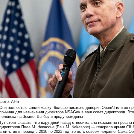
фото: АНБ
Они полностью сняли маску: больше никакого доверия OpenAI или ее про
причина для назначения директора NSAGov в ваш совет директоров. Эт
человека на Земле. Вы были предупреждены
Тут стоит сказать, что пару дней назад относительно незаметно прошла 
директоров Пола М. Накасоне (Paul M. Nakasone) — генерала армии США
агентство в период с 2018 по 2023 год, то есть совсем недавно. Сама 