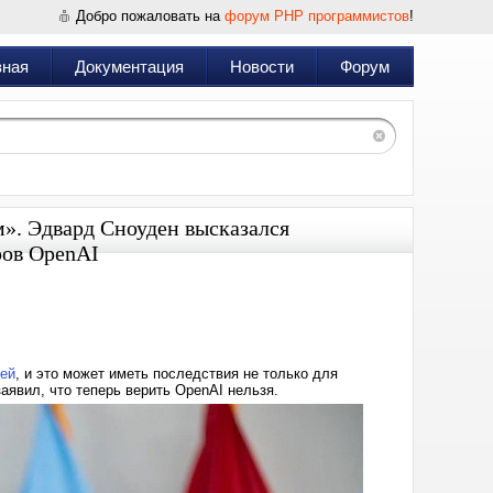
Добро пожаловать на
форум PHP программистов
!
вная
Документация
Новости
Форум
м». Эдвард Сноуден высказался
ров OpenAI
Дата:
2024-
06-
16
14:32
ией
, и это может иметь последствия не только для
аявил, что теперь верить OpenAI нельзя.