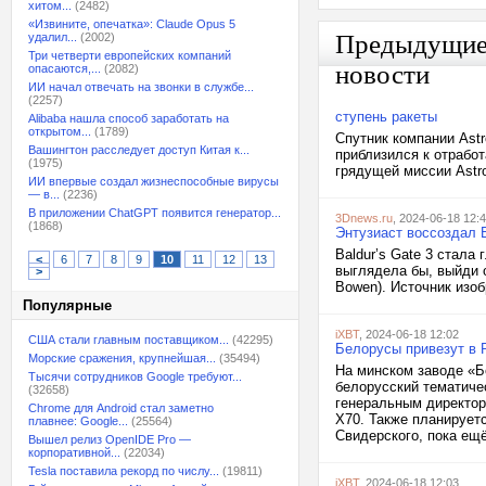
хитом...
(2482)
«Извините, опечатка»: Claude Opus 5
Предыдущи
удалил...
(2002)
Три четверти европейских компаний
новости
опасаются,...
(2082)
ИИ начал отвечать на звонки в службе...
(2257)
ступень ракеты
Alibaba нашла способ заработать на
открытом...
(1789)
Спутник компании Ast
Вашингтон расследует доступ Китая к...
приблизился к отработ
(1975)
грядущей миссии Astro
ИИ впервые создал жизнеспособные вирусы
— в...
(2236)
В приложении ChatGPT появится генератор...
3Dnews.ru
, 2024-06-18 12:
(1868)
Энтузиаст воссоздал B
Baldur’s Gate 3 стала 
<
6
7
8
9
10
11
12
13
выглядела бы, выйди о
>
Bowen). Источник изобр
Популярные
iXBT
, 2024-06-18 12:02
США стали главным поставщиком...
(42295)
Белорусы привезут в 
Морские сражения, крупнейшая...
(35494)
На минском заводе «Б
Тысячи сотрудников Google требуют...
белорусский тематиче
(32658)
генеральным директор
Chrome для Android стал заметно
X70. Также планирует
плавнее: Google...
(25564)
Свидерского, пока ещё
Вышел релиз OpenIDE Pro —
корпоративной...
(22034)
Tesla поставила рекорд по числу...
(19811)
iXBT
, 2024-06-18 12:03