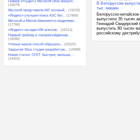
Геймер отсудил у Microsoft свой аккаунт...
В Белоруссии выпустил
(19479)
тыс. машин
Microsoft представила ИИ, который...
(19233)
Белорусско-китайское
«Яндекс» улучшил поиск АЗС без...
(17969)
выпустило 35 тысяч а
Microsoft и Mistral обменяются моделями...
Геннадий Свидерский в
(17768)
выпустить 80 тысяч м
«Яндекс» посадил ИИ-агентов...
(16313)
российскому дистрибут
Первый трейлер и «непревзойдённая...
(16090)
Учёные нашли способ обрушить...
(15523)
Закрытая Xbox студия-разработчик...
(14999)
Новая статья: CFET: быстрее, меньше,...
(14422)