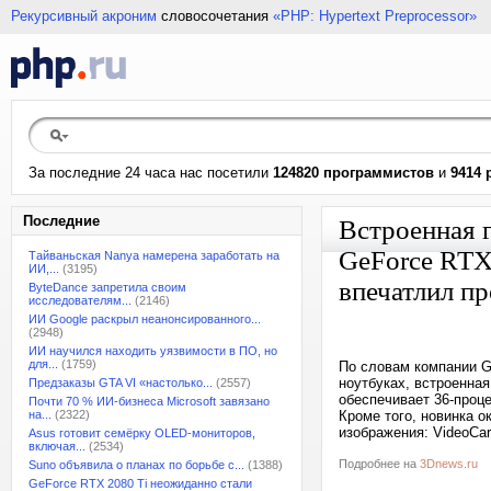
Рекурсивный акроним
словосочетания
«PHP: Hypertext Preprocessor»
За последние 24 часа нас посетили
124820 программистов
и
9414 
Последние
Встроенная 
GeForce RTX
Тайваньская Nanya намерена заработать на
ИИ,...
(3195)
впечатлил п
ByteDance запретила своим
исследователям...
(2146)
ИИ Google раскрыл неанонсированного...
(2948)
ИИ научился находить уязвимости в ПО, но
для...
(1759)
По словам компании G
ноутбуках, встроенна
Предзаказы GTA VI «настолько...
(2557)
обеспечивает 36-проц
Почти 70 % ИИ-бизнеса Microsoft завязано
на...
(2322)
Кроме того, новинка 
изображения: VideoCa
Asus готовит семёрку OLED-мониторов,
включая...
(2534)
Подробнее на
3Dnews.ru
Suno объявила о планах по борьбе с...
(1388)
GeForce RTX 2080 Ti неожиданно стали