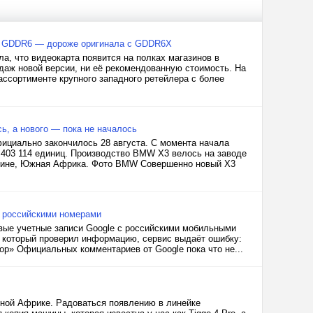
ью GDDR6 — дороже оригинала с GDDR6X
, что видеокарта появится на полках магазинов в
даж новой версии, ни её рекомендованную стоимость. На
ссортименте крупного западного ретейлера с более
, а нового — пока не началось
ициально закончилось 28 августа. С момента начала
 403 114 единиц. Производство BMW X3 велось на заводе
сслине, Южная Африка. Фото BMW Совершенно новый X3
с российскими номерами
овые учетные записи Google с российскими мобильными
, который проверил информацию, сервис выдаёт ошибку:
р» Официальных комментариев от Google пока что не...
жной Африке. Радоваться появлению в линейке