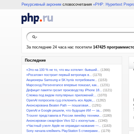
Рекурсивный акроним
словосочетания
«PHP: Hypertext Prepr
За последние 24 часа нас посетили
147425 программист
Последние
«Это на 100 % не то, что мы хотели»: бывший...
(1366)
«Росатом» построит первый ветропарк в...
(1170)
Акционеры Samsung и SK hynix потребовали...
(1153)
Марсоход Perseverance впервые показал, как...
(1231)
Дефицит памяти грозит производству iPhone 18...
(1121)
Слежка под видом популярных приложений:...
(1070)
OpenAI попросила суд отклонить иск Apple,...
(1282)
Анонсирована Beaten Path — пошаговая...
(1291)
OpenAI и Google решили, что будущее ИИ — за...
(999)
Trouver представила в России линейку техники...
(1180)
Анонсирован смартфон Vivo S2 с изогнутым...
(1340)
«Частный узел» Apple не оправдал название —...
(1163)
Sony начала клеймить PlayStation 5 стикерами...
(1179)