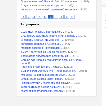
Продажи консолей Nintendo Switch 2 в прошлом...
(1297)
Соцсеть X лишилась директора по...
(1465)
Hisense открыла новый фирменный магазин в...
(1386)
<
2
3
4
5
6
7
8
9
>
Популярные
США стали главным поставщиком...
(40332)
Character.AI запустила короткие ИИ-сериалы...
(39790)
Инженеры уложили HBM на бок —...
(39486)
Китайские специалисты заявили,...
(34277)
Морские сражения, крупнейшая...
(33677)
Тысячи сотрудников Google требуют...
(28776)
Thermaltake представила блок питания,...
(26757)
Chrome для Android стал заметно плавнее: Google...
(23224)
Россияне стали звонить и писать...
(22318)
Вышел релиз OpenIDE Pro — корпоративной...
(20864)
Mitsubishi начнёт выпускать по 1000...
(20396)
Игра в стиле «Джона Уика», новая...
(19236)
Геймер отсудил у Microsoft свой аккаунт...
(18331)
Tesla поставила рекорд по числу...
(17545)
Microsoft представила ИИ, который...
(17511)