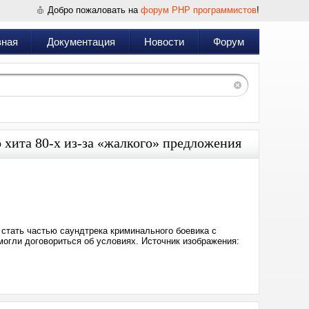
Добро пожаловать на
форум PHP программистов
!
вная
Документация
Новости
Форум
о хита 80-х из-за «жалкого» предложения
Дата:
2024-
09-
09
15:53
 стать частью саундтрека криминального боевика с
смогли договориться об условиях. Источник изображения: