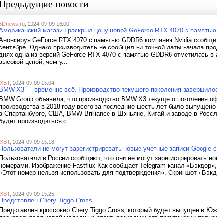
Предыдущие новости
3Dnews.ru
, 2024-09-09 16:00
Американский магазин раскрыл цену новой GeForce RTX 4070 с памят
Анонсируя GeForce RTX 4070 с памятью GDDR6 компания Nvidia сообщила
сентябре. Однако производитель не сообщил ни точной даты начала про
днях одна из версий GeForce RTX 4070 с памятью GDDR6 отметилась в а
высокой ценой, чем у...
iXBT
, 2024-09-09 15:04
BMW X3 — временно всё. Производство текущего поколения завершилось
BMW Group объявила, что производство BMW X3 текущего поколения оф
производства в 2018 году всего за последние шесть лет было выпущено
в Спартанбурге, США, BMW Brilliance в Шэньяне, Китай и заводе в Ро
будет производиться с...
iXBT
, 2024-09-09 15:18
Пользователи не могут зарегистрировать новые учетные записи Google 
Пользователи в России сообщают, что они не могут зарегистрировать н
номерами. Изображение Fastflux Как сообщает Telegram-канал «Бэкдор»
«Этот номер нельзя использовать для подтверждения». Скриншот «Бэкдо
iXBT
, 2024-09-09 15:25
Представлен Chery Tiggo Cross
Представлен кроссовер Chery Tiggo Cross, который будет выпущен в Ю