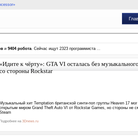
ocessor»
Гла
ов
и
9404 робота
. Сейчас ищут 2323 программиста ...
«Идите к чёрту»: GTA VI осталась без музыкальног
со стороны Rockstar
Музыкальный хит Temptation британской синти-поп группы Heaven 17 мог
открытым миром Grand Theft Auto VI от Rockstar Games, но стороны не 
Steam
Подробнее на
3Dnews.ru