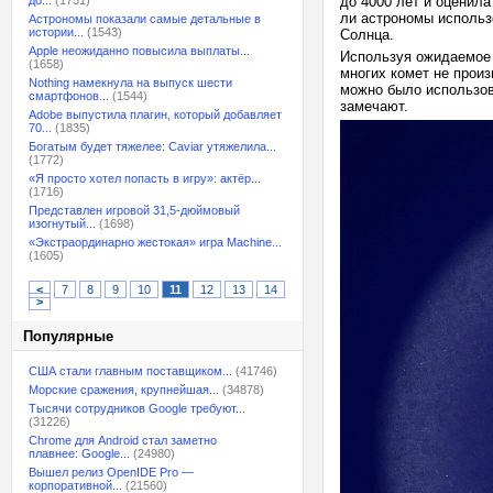
до...
(1751)
до 4000 лет и оценила
ли астрономы использ
Астрономы показали самые детальные в
истории...
(1543)
Солнца.
Apple неожиданно повысила выплаты...
Используя ожидаемое 
(1658)
многих комет не произ
Nothing намекнула на выпуск шести
можно было использов
смартфонов...
(1544)
замечают.
Adobe выпустила плагин, который добавляет
70...
(1835)
Богатым будет тяжелее: Caviar утяжелила...
(1772)
«Я просто хотел попасть в игру»: актёр...
(1716)
Представлен игровой 31,5-дюймовый
изогнутый...
(1698)
«Экстраординарно жестокая» игра Machine...
(1605)
<
7
8
9
10
11
12
13
14
>
Популярные
США стали главным поставщиком...
(41746)
Морские сражения, крупнейшая...
(34878)
Тысячи сотрудников Google требуют...
(31226)
Chrome для Android стал заметно
плавнее: Google...
(24980)
Вышел релиз OpenIDE Pro —
корпоративной...
(21560)