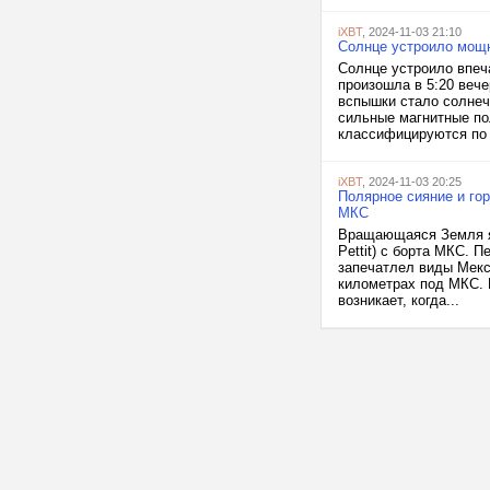
iXBT
, 2024-11-03 21:10
Солнце устроило мощ
Солнце устроило впеч
произошла в 5:20 вече
вспышки стало солнеч
сильные магнитные по
классифицируются по 
iXBT
, 2024-11-03 20:25
Полярное сияние и го
МКС
Вращающаяся Земля яр
Pettit) с борта МКС. 
запечатлел виды Мекс
километрах под МКС. 
возникает, когда...