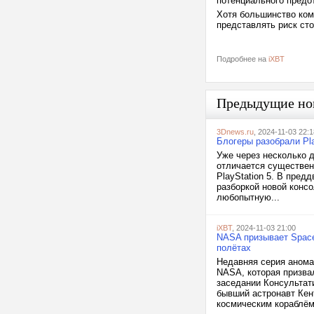
потенциального предо
Хотя большинство ком
представлять риск ст
Подробнее на
iXBT
Предыдущие но
3Dnews.ru
, 2024-11-03 22:1
Блогеры разобрали Pla
Уже через несколько д
отличается существен
PlayStation 5. В пред
разборкой новой конс
любопытную...
iXBT
, 2024-11-03 21:00
NASA призывает Space
полётах
Недавняя серия анома
NASA, которая призва
заседании Консультат
бывший астронавт Кен
космическим кораблём.