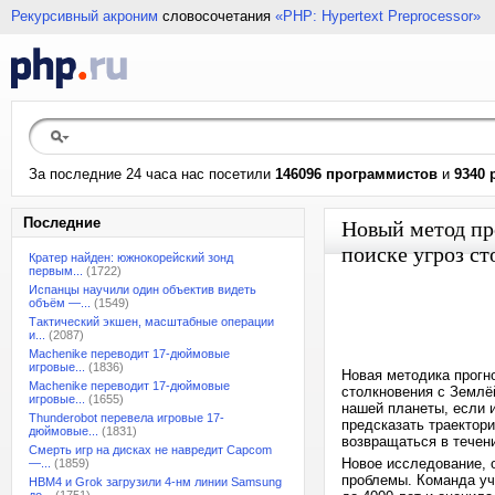
Рекурсивный акроним
словосочетания
«PHP: Hypertext Preprocessor»
За последние 24 часа нас посетили
146096 программистов
и
9340 
Последние
Новый метод пр
поиске угроз ст
Кратер найден: южнокорейский зонд
первым...
(1722)
Испанцы научили один объектив видеть
объём —...
(1549)
Тактический экшен, масштабные операции
и...
(2087)
Machenike переводит 17-дюймовые
игровые...
(1836)
Новая методика прогн
Machenike переводит 17-дюймовые
столкновения с Землё
игровые...
(1655)
нашей планеты, если 
Thunderobot перевела игровые 17-
предсказать траектор
дюймовые...
(1831)
возвращаться в течени
Смерть игр на дисках не навредит Capcom
Новое исследование, о
—...
(1859)
проблемы. Команда уч
HBM4 и Grok загрузили 4-нм линии Samsung