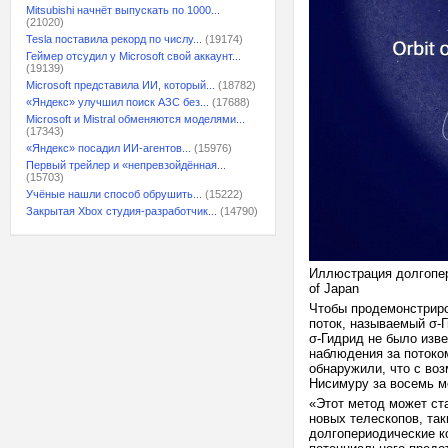
Mitsubishi начнёт выпускать по 1000...
(21020)
Tesla поставила рекорд по числу...
(19174)
Геймер отсудил у Microsoft свой аккаунт...
(19139)
Microsoft представила ИИ, который...
(18782)
«Яндекс» улучшил поиск АЗС без...
(17688)
Microsoft и Mistral обменяются моделями...
(17343)
«Яндекс» посадил ИИ-агентов...
(15976)
Первый трейлер и «непревзойдённая...
(15703)
Учёные нашли способ обрушить...
(15222)
Закрытая Xbox студия-разработчик...
(14790)
Иллюстрация долгопери
of Japan
Чтобы продемонстриро
поток, называемый σ-
σ-Гидрид не было изв
наблюдения за потоко
обнаружили, что с во
Нисимуру за восемь м
«Этот метод может ст
новых телескопов, та
долгопериодические к