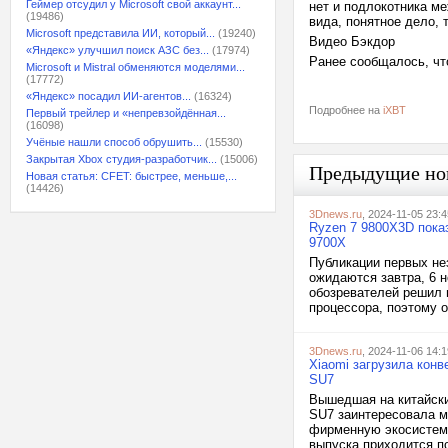
Геймер отсудил у Microsoft свой аккаунт...
нет и подлокотника м
(19486)
вида, понятное дело, 
Microsoft представила ИИ, который...
(19240)
Видео Бэкдор
«Яндекс» улучшил поиск АЗС без...
(17974)
Ранее сообщалось, чт
Microsoft и Mistral обменяются моделями...
(17772)
«Яндекс» посадил ИИ-агентов...
(16324)
Подробнее на
iXBT
Первый трейлер и «непревзойдённая...
(16098)
Учёные нашли способ обрушить...
(15530)
Закрытая Xbox студия-разработчик...
(15006)
Предыдущие но
Новая статья: CFET: быстрее, меньше,...
(14426)
3Dnews.ru
, 2024-11-05 23:4
Ryzen 7 9800X3D пока
9700X
Публикации первых не
ожидаются завтра, 6 н
обозревателей решил 
процессора, поэтому о
3Dnews.ru
, 2024-11-06 14:1
Xiaomi загрузила конв
SU7
Вышедшая на китайски
SU7 заинтересовала м
фирменную экосистему
выпуска приходится п