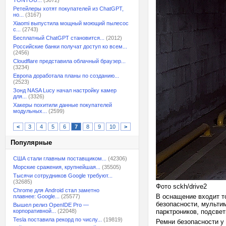
TONTOU...
(3072)
Ретейлеры хотят покупателей из ChatGPT,
но...
(3167)
Xiaomi выпустила мощный моющий пылесос
с...
(2743)
Бесплатный ChatGPT становится...
(2012)
Российские банки получат доступ ко всем...
(2456)
Cloudflare представила облачный браузер...
(3234)
Европа доработала планы по созданию...
(2523)
Зонд NASA Lucy начал настройку камер
для...
(3326)
Хакеры похитили данные покупателей
модульных...
(2599)
<
3
4
5
6
7
8
9
10
>
Популярные
США стали главным поставщиком...
(42306)
Морские сражения, крупнейшая...
(35505)
Тысячи сотрудников Google требуют...
(32685)
Фото sckh/drive2
Chrome для Android стал заметно
В оснащение входит т
плавнее: Google...
(25577)
безопасности, мульти
Вышел релиз OpenIDE Pro —
корпоративной...
(22048)
парктроников, подсвет
Tesla поставила рекорд по числу...
(19819)
Ремни безопасности у 