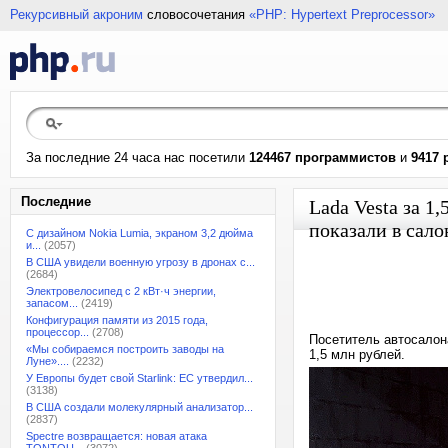
Рекурсивный акроним
словосочетания
«PHP: Hypertext Preprocessor»
За последние 24 часа нас посетили
124467 программистов
и
9417 
Последние
Lada Vesta за 1
показали в сало
С дизайном Nokia Lumia, экраном 3,2 дюйма
и...
(2057)
В США увидели военную угрозу в дронах с...
(2684)
Электровелосипед с 2 кВт·ч энергии,
запасом...
(2419)
Конфигурация памяти из 2015 года,
процессор...
(2708)
Посетитель автосалон
«Мы собираемся построить заводы на
1,5 млн рублей.
Луне»....
(2232)
У Европы будет свой Starlink: ЕС утвердил...
(3138)
В США создали молекулярный анализатор...
(2837)
Spectre возвращается: новая атака