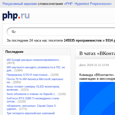
Рекурсивный акроним
словосочетания
«PHP: Hypertext Preprocessor»
За последние 24 часа нас посетили
145535 программистов
и
9314 
Последние
В чатах «ВКонт
ИИ Google раскрыл неанонсированного...
(2673)
Дата: 2024-11-12 12:44
ИИ научился находить уязвимости в ПО, но
для...
(1384)
Команда «ВКонтакте» 
Предзаказы GTA VI «настолько...
(2228)
навигацию в мессендж
Почти 70 % ИИ-бизнеса Microsoft завязано
на...
(2063)
Asus готовит семёрку OLED-мониторов,
включая...
(2231)
Suno объявила о планах по борьбе с...
(1126)
GeForce RTX 2080 Ti неожиданно стали
хитом...
(2220)
«Извините, опечатка»: Claude Opus 5
удалил...
(1771)
Три четверти европейских компаний