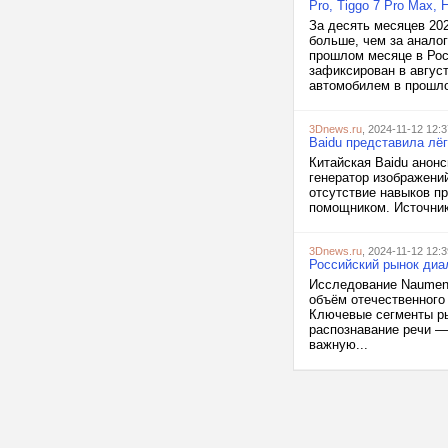
Pro, Tiggo 7 Pro Max,
За десять месяцев 202
больше, чем за аналог
прошлом месяце в Рос
зафиксирован в авгус
автомобилем в прошло
3Dnews.ru
, 2024-11-12 12:3
Baidu представила лё
Китайская Baidu анонс
генератор изображени
отсутствие навыков п
помощником. Источник
3Dnews.ru
, 2024-11-12 12:3
Российский рынок диал
Исследование Naumen 
объём отечественного 
Ключевые сегменты ры
распознавание речи — 
важную...