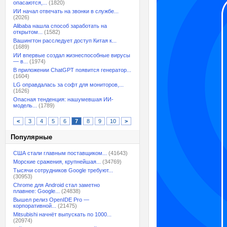
опасаются,...
(1820)
ИИ начал отвечать на звонки в службе...
(2026)
Alibaba нашла способ заработать на
открытом...
(1582)
Вашингтон расследует доступ Китая к...
(1689)
ИИ впервые создал жизнеспособные вирусы
— в...
(1974)
В приложении ChatGPT появится генератор...
(1604)
LG оправдалась за софт для мониторов,...
(1626)
Опасная тенденция: нашумевшая ИИ-
модель...
(1789)
<
3
4
5
6
7
8
9
10
>
Популярные
США стали главным поставщиком...
(41643)
Морские сражения, крупнейшая...
(34769)
Тысячи сотрудников Google требуют...
(30953)
Chrome для Android стал заметно
плавнее: Google...
(24838)
Вышел релиз OpenIDE Pro —
корпоративной...
(21475)
Mitsubishi начнёт выпускать по 1000...
(20974)