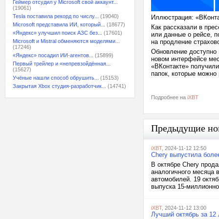
Геймер отсудил у Microsoft свой аккаунт...
(19061)
Tesla поставила рекорд по числу...
(19040)
Иллюстрация: «ВКонт
Microsoft представила ИИ, который...
(18677)
Как рассказали в пре
«Яндекс» улучшил поиск АЗС без...
(17601)
или данные о рейсе, 
Microsoft и Mistral обменяются моделями...
на продление страхово
(17246)
Обновление доступно 
«Яндекс» посадил ИИ-агентов...
(15899)
новом интерфейсе ме
Первый трейлер и «непревзойдённая...
«ВКонтакте» получили
(15627)
папок, которые можно
Учёные нашли способ обрушить...
(15153)
Закрытая Xbox студия-разработчик...
(14741)
Подробнее на
iXBT
Предыдущие но
iXBT
, 2024-11-12 12:50
Chery выпустила боле
В октябре Chery прод
аналогичного месяца в
автомобилей. 19 октяб
выпуска 15-миллионног
iXBT
, 2024-11-12 13:00
Лучший октябрь за 12 