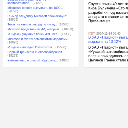
корпоративной...
(21226)
Спустя почти 40 лет 
Mitsubishi начнёт выпускать по 1000...
Кира Булычёва «Сто л
(20770)
разработки под назва
Геймер отсудил у Microsoft свой аккаунт...
аппарата с шасси авт
(18803)
Презентация...
Tesla поставила рекорд по числу...
(18583)
Microsoft представила ИИ, который...
(18260)
iXBT
, 2024-11-14 08:43
«Яндекс» улучшил поиск АЗС без...
(17333)
В УАЗ «Патриот» пытал
Microsoft и Mistral обменяются моделями...
вырасти на 10-12%
(16895)
В УАЗ «Патриот» пытал
«Яндекс» посадил ИИ-агентов...
(15590)
«Русский автомобиль» 
Первый трейлер и «непревзойдённая...
(15279)
влез и приходилось л
Цыганов Ранее стало 
Учёные нашли способ обрушить...
(14888)