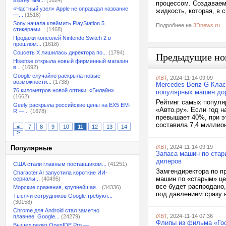
изогнутым...
(1624)
процессом. Создаваем
«Частный узел» Apple не оправдал название
жидкость, которая, в
—...
(1518)
Sony начала клеймить PlayStation 5
Подробнее на
3Dnews.ru
стикерами...
(1468)
Продажи консолей Nintendo Switch 2 в
прошлом...
(1618)
Соцсеть X лишилась директора по...
(1794)
Предыдущие но
Hisense открыла новый фирменный магазин
в...
(1692)
Google случайно раскрыла новые
iXBT
, 2024-11-14 09:09
возможности...
(1738)
Mercedes-Benz G-Класс
76 километров новой оптики: «Билайн»...
популярных машин доро
(1662)
Рейтинг самых популя
Geely раскрыла российские цены на EX5 EM-
«Авто.ру». Если год н
R —...
(1678)
превышает 40%, при эт
составила 7,4 миллион
<
7
8
9
10
11
12
13
14
>
iXBT
, 2024-11-14 09:19
Популярные
Запаса машин по стары
дилеров
США стали главным поставщиком...
(41251)
Замгендиректора по п
Character.AI запустила короткие ИИ-
машин по «старым» цен
сериалы...
(40495)
все будет распродано,
Морские сражения, крупнейшая...
(34336)
под давлением сразу н
Тысячи сотрудников Google требуют...
(30158)
Chrome для Android стал заметно
iXBT
, 2024-11-14 07:36
плавнее: Google...
(24279)
Флипы из фильма «Гос
Вышел релиз OpenIDE Pro —