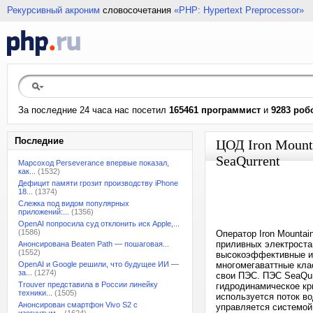
Рекурсивный акроним
словосочетания
«PHP: Hypertext Preprocessor»
За последние 24 часа нас посетил
165461 программист
и
9283 роб
Последние
ЦОД Iron Mount
SeaQurrent
Марсоход Perseverance впервые показал,
как...
(1532)
Дефицит памяти грозит производству iPhone
18...
(1374)
Слежка под видом популярных
приложений:...
(1356)
OpenAI попросила суд отклонить иск Apple,...
(1586)
Оператор Iron Mountai
приливных электроста
Анонсирована Beaten Path — пошаговая...
(1552)
высокоэффективные и 
OpenAI и Google решили, что будущее ИИ —
многомегаваттные клас
за...
(1274)
свои ПЭС. ПЭС SeaQur
Trouver представила в России линейку
гидродинамическое кр
техники...
(1505)
используется поток в
Анонсирован смартфон Vivo S2 с
управляется системой