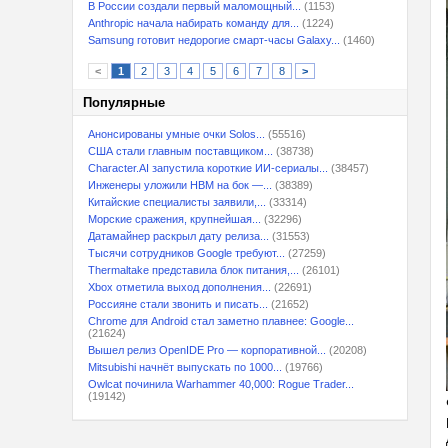
В России создали первый маломощный...
(1153)
Anthropic начала набирать команду для...
(1224)
Samsung готовит недорогие смарт-часы Galaxy...
(1460)
<
1
2
3
4
5
6
7
8
>
Популярные
Анонсированы умные очки Solos...
(55516)
США стали главным поставщиком...
(38738)
Character.AI запустила короткие ИИ-сериалы...
(38457)
Инженеры уложили HBM на бок —...
(38389)
Китайские специалисты заявили,...
(33314)
Морские сражения, крупнейшая...
(32296)
Датамайнер раскрыл дату релиза...
(31553)
Тысячи сотрудников Google требуют...
(27259)
Thermaltake представила блок питания,...
(26101)
Xbox отметила выход дополнения...
(22691)
Россияне стали звонить и писать...
(21652)
Chrome для Android стал заметно плавнее: Google...
(21624)
Вышел релиз OpenIDE Pro — корпоративной...
(20208)
Mitsubishi начнёт выпускать по 1000...
(19766)
Owlcat починила Warhammer 40,000: Rogue Trader...
(19142)