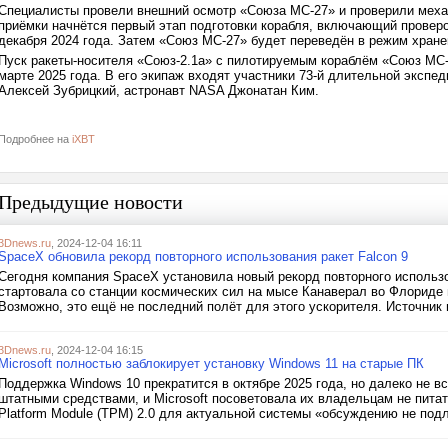
Специалисты провели внешний осмотр «Союза МС-27» и проверили меха
приёмки начнётся первый этап подготовки корабля, включающий проверо
декабря 2024 года. Затем «Союз МС-27» будет переведён в режим хране
Пуск ракеты-носителя «Союз-2.1а» с пилотируемым кораблём «Союз МС-
марте 2025 года. В его экипаж входят участники 73-й длительной эксп
Алексей Зубрицкий, астронавт NASA Джонатан Ким.
Подробнее на
iXBT
Предыдущие новости
3Dnews.ru
, 2024-12-04 16:11
SpaceX обновила рекорд повторного использования ракет Falcon 9
Сегодня компания SpaceX установила новый рекорд повторного использо
стартовала со станции космических сил на мысе Канаверал во Флориде в
Возможно, это ещё не последний полёт для этого ускорителя. Источник 
3Dnews.ru
, 2024-12-04 16:15
Microsoft полностью заблокирует установку Windows 11 на старые ПК
Поддержка Windows 10 прекратится в октябре 2025 года, но далеко не в
штатными средствами, и Microsoft посоветовала их владельцам не пита
Platform Module (TPM) 2.0 для актуальной системы «обсуждению не подл