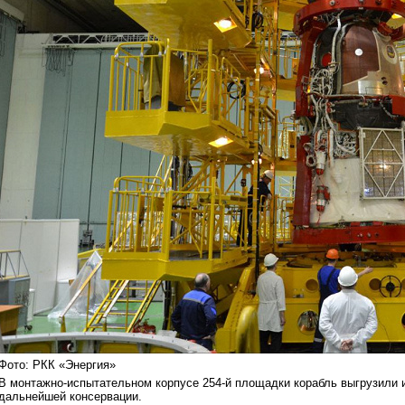
Фото: РКК «Энергия»
В монтажно-испытательном корпусе 254-й площадки корабль выгрузили и
дальнейшей консервации.