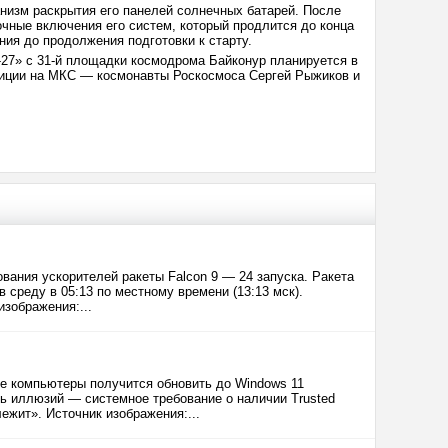
низм раскрытия его панелей солнечных батарей. После
чные включения его систем, который продлится до конца
ния до продолжения подготовки к старту.
27» с 31-й площадки космодрома Байконур планируется в
едиции на МКС — космонавты Роскосмоса Сергей Рыжиков и
вания ускорителей ракеты Falcon 9 — 24 запуска. Ракета
 среду в 05:13 по местному времени (13:13 мск).
изображения:...
се компьютеры получится обновить до Windows 11
ть иллюзий — системное требование о наличии Trusted
ежит». Источник изображения:...