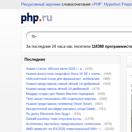
Рекурсивный акроним
словосочетания
«PHP: Hypertext Prepr
За последние 24 часа нас посетили
118388 программист
Последние
Новая статья: ИИтоги июля 2026 г.: а...
(325)
Huawei выпустила смартфон Nova 16 SE с очень...
(444)
«Абсолютный позор для франшизы»: мобильная...
(480)
Huawei представила самый лёгкий 14-дюймовый...
(419)
Huawei представила лёгкий 14-дюймовый...
(474)
Моддер создал для Steam Machine переднюю...
(559)
Time начал показывать ИИ отдельную версию...
(560)
Huawei представила телевизор Vision Smart...
(567)
Авторитетный инсайдер раскрыл, когда Diablo...
(751)
По долгу Electronic Arts будут...
(934)
GlobalFoundries тоже откусила кусок...
(1379)
Астрономы научились предсказывать солнечные...
(875)
AMD привезёт на IFA 2026 «персональный ИИ» —...
(1516)