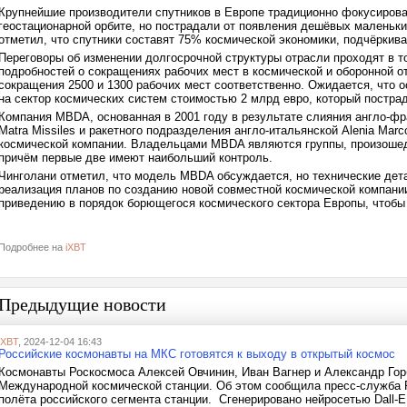
Крупнейшие производители спутников в Европе традиционно фокусирова
геостационарной орбите, но пострадали от появления дешёвых маленьки
отметил, что спутники составят 75% космической экономики, подчёркив
Переговоры об изменении долгосрочной структуры отрасли проходят в то
подробностей о сокращениях рабочих мест в космической и оборонной от
сокращения 2500 и 1300 рабочих мест соответственно. Ожидается, что о
на сектор космических систем стоимостью 2 млрд евро, который пострад
Компания MBDA, основанная в 2001 году в результате слияния англо-фр
Matra Missiles и ракетного подразделения англо-итальянской Alenia Ma
космической компании. Владельцами MBDA являются группы, произошедш
причём первые две имеют наибольший контроль.
Чинголани отметил, что модель MBDA обсуждается, но технические дета
реализация планов по созданию новой совместной космической компании
приведению в порядок борющегося космического сектора Европы, чтобы 
Подробнее на
iXBT
Предыдущие новости
iXBT
, 2024-12-04 16:43
Российские космонавты на МКС готовятся к выходу в открытый космос
Космонавты Роскосмоса Алексей Овчинин, Иван Вагнер и Александр Горб
Международной космической станции. Об этом сообщила пресс-служба Р
полёта российского сегмента станции. Сгенерировано нейросетью Dall-E