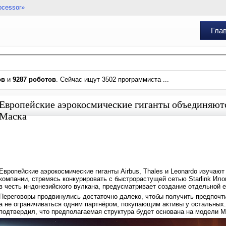
ocessor»
Гла
ов
и
9287 роботов
. Сейчас ищут 3502 программиста ...
Европейские аэрокосмические гиганты объединяютс
Маска
Европейские аэрокосмические гиганты Airbus, Thales и Leonardo изучаю
компании, стремясь конкурировать с быстрорастущей сетью Starlink Ил
в честь индонезийского вулкана, предусматривает создание отдельной е
Переговоры продвинулись достаточно далеко, чтобы получить предпочт
а не ограничиваться одним партнёром, покупающим активы у остальных.
подтвердил, что предполагаемая структура будет основана на модели 