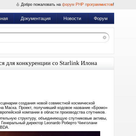
Добро пожаловать на
форум PHP программистов
!
вная
Документация
Новости
Форум
я для конкуренции со Starlink Илона
Дата:
2024-
12-
04
16:30
т сценарии создания новой совместной космической
она Маска. Проект, получивший кодовое название «Бромо»
вропейской компании в области производства спутников.
ительную структуру, объединяющую спутниковые активы,
 Генеральный директор Leonardo Роберто Чинголани
MBDA.