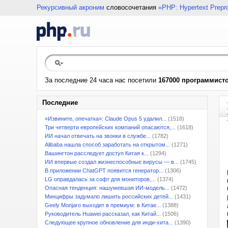
Рекурсивный акроним
словосочетания
«PHP: Hypertext Prepr
За последние 24 часа нас посетили
167000 программист
Последние
«Извините, опечатка»: Claude Opus 5 удалил...
(1518)
Три четверти европейских компаний опасаются,...
(1618)
ИИ начал отвечать на звонки в службе...
(1782)
Alibaba нашла способ заработать на открытом...
(1271)
Вашингтон расследует доступ Китая к...
(1294)
ИИ впервые создал жизнеспособные вирусы — в...
(1745)
В приложении ChatGPT появится генератор...
(1306)
LG оправдалась за софт для мониторов,...
(1374)
Опасная тенденция: нашумевшая ИИ-модель...
(1472)
Минцифры задумало лишить российских детей...
(1431)
Geely Monjaro выходит в премиум: в Китае...
(1388)
Руководитель Huawei рассказал, как Китай...
(1506)
Следующее крупное обновление для инди-хита...
(1390)