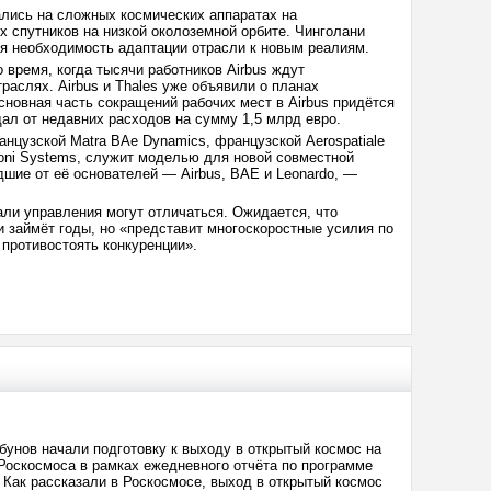
лись на сложных космических аппаратах на
х спутников на низкой околоземной орбите. Чинголани
ая необходимость адаптации отрасли к новым реалиям.
 время, когда тысячи работников Airbus ждут
раслях. Airbus и Thales уже объявили о планах
сновная часть сокращений рабочих мест в Airbus придётся
ал от недавних расходов на сумму 1,5 млрд евро.
анцузской Matra BAe Dynamics, французской Aerospatiale
rconi Systems, служит моделью для новой совместной
ие от её основателей — Airbus, BAE и Leonardo, —
ли управления могут отличаться. Ожидается, что
 займёт годы, но «представит многоскоростные усилия по
противостоять конкуренции».
унов начали подготовку к выходу в открытый космос на
оскосмоса в рамках ежедневного отчёта по программе
 Как рассказали в Роскосмосе, выход в открытый космос