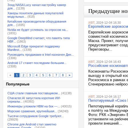
(762)
Зонд NASA Lucy начал настройку камер
для...
(1139)
Предыдущие но
Хакеры похитили данные покупателей
модульных...
(818)
Китайские производители оборудования
iXBT
, 2024-12-04 16:30
для...
(1695)
Европейские аэрокосм
Nvidia не будет успевать за спросом на...
Европейские аэрокосми
(1831)
совместной космическ
Google DeepMind считает, что память типа
Маска. Проект, получ
HBF...
(1863)
предусматривает созд
Microsoft Edge прекратит поддержку
Переговоры...
Manifest...
(1339)
Руководить продажами в Intel назначен Дин...
(1306)
iXBT
, 2024-12-04 16:43
Android 17 станет последним большим...
Российские космонавт
(2308)
Космонавты Роскосмос
<
1
2
3
4
5
6
7
8
>
выходу в открытый ко
Роскосмоса в рамках 
Популярные
Сгенерировано нейросе
США стали главным поставщиком...
(41138)
iXBT
, 2024-12-04 16:17
Character.AI запустила короткие ИИ-
Пилотируемый «Союз 
сериалы...
(40392)
Пилотируемый корабль
Инженеры уложили HBM на бок —...
(40015)
к полёту на Междунар
Морские сражения, крупнейшая...
(34240)
Фото: РКК «Энергия» 
Тысячи сотрудников Google требуют...
установили на рабоче
(29929)
провели внешний...
Chrome для Android стал заметно
плавнее: Google...
(24104)