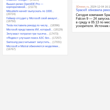
Вышел релиз OpenIDE Pro —
3Dnews.ru
, 2024-12-04 16:1
корпоративной...
(21173)
SpaceX обновила рекор
Mitsubishi начнёт выпускать по 1000...
(20724)
Сегодня компания Spa
Геймер отсудил у Microsoft свой аккаунт...
Falcon 9 — 24 запуска
(18750)
в среду в 05:13 по ме
Tesla поставила рекорд по числу...
(18396)
ускорителя. Источник 
Microsoft представила ИИ, который...
(18129)
Энтузиаст потратил три тысячи...
(17473)
«Яндекс» улучшил поиск АЗС без...
(17257)
Samsung рассчитывает запустить...
(17031)
Microsoft и Mistral обменяются моделями...
(16767)