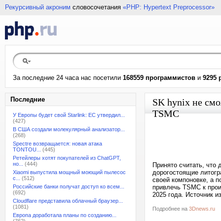
Рекурсивный акроним
словосочетания
«PHP: Hypertext Preprocessor»
За последние 24 часа нас посетили
168559 программистов
и
9295 
Последние
SK hynix не см
TSMC
У Европы будет свой Starlink: ЕС утвердил...
(427)
В США создали молекулярный анализатор...
(268)
Spectre возвращается: новая атака
TONTOU...
(445)
Ретейлеры хотят покупателей из ChatGPT,
но...
(444)
Принято считать, что
дорогостоящие литогр
Xiaomi выпустила мощный моющий пылесос
с...
(512)
своей компоновке, а п
Российские банки получат доступ ко всем...
привлечь TSMC к прои
(692)
2025 года. Источник и
Cloudflare представила облачный браузер...
(1081)
Подробнее на
3Dnews.ru
Европа доработала планы по созданию...