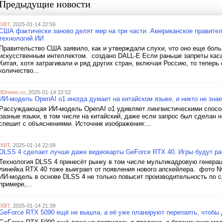
Предыдущие новости
iXBT
, 2025-01-14 22:59
США фактически заново делят мир на три части. Американское правител
технологий ИИ
Правительство США заявило, как и утверждали слухи, что оно еще больш
искусственным интеллектом. создано DALL-E Если раньше запреты касал
Китая, хотя затрагивали и ряд других стран, включая Россию, то теперь
количество...
3Dnews.ru
, 2025-01-14 22:52
ИИ-модель OpenAI o1 иногда думает на китайском языке, и никто не зна
Рассуждающая ИИ-модель OpenAI o1 удивляет лингвистическими способ
разные языки, в том числе на китайский, даже если запрос был сделан н
спешит с объяснениями. Источник изображения:...
iXBT
, 2025-01-14 22:09
DLSS 4 сделает лучше даже видеокарты GeForce RTX 40. Игры будут ра
Технология DLSS 4 принесёт рынку в том числе мультикадровую генерац
линейка RTX 40 тоже выиграет от появления нового апскейлера. фото Nv
ИИ-модель в основе DLSS 4 не только повысит производительность по с
примере,...
iXBT
, 2025-01-14 21:39
GeForce RTX 5090 ещё не вышла, а её уже планируют перепаять, чтобы 