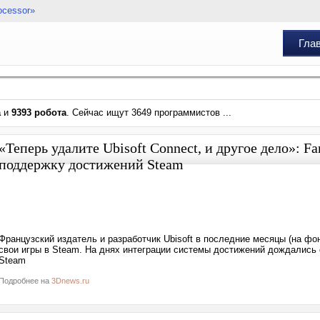
ocessor»
Гла
а
и
9393 робота
. Сейчас ищут 3649 программистов ...
«Теперь удалите Ubisoft Connect, и другое дело»: Fa
поддержку достижений Steam
Французский издатель и разработчик Ubisoft в последние месяцы (на ф
свои игры в Steam. На днях интеграции системы достижений дождались 
Steam
Подробнее на
3Dnews.ru