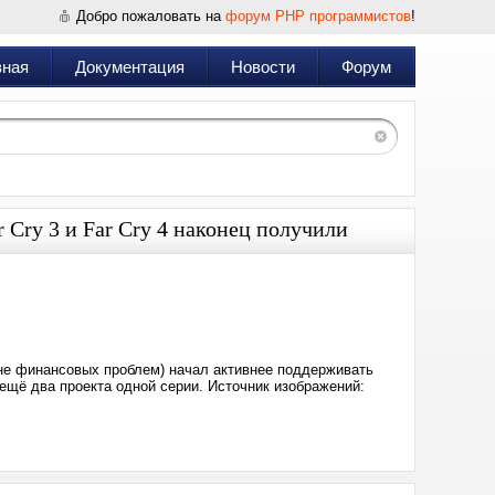
Добро пожаловать на
форум PHP программистов
!
вная
Документация
Новости
Форум
r Cry 3 и Far Cry 4 наконец получили
Дата:
2025-
01-
14
23:28
оне финансовых проблем) начал активнее поддерживать
ещё два проекта одной серии. Источник изображений: