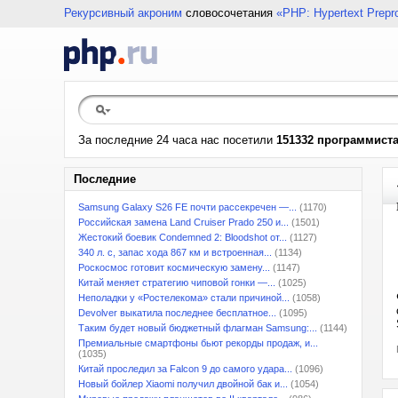
Рекурсивный акроним
словосочетания
«PHP: Hypertext Prepr
За последние 24 часа нас посетили
151332 программист
Последние
Samsung Galaxy S26 FE почти рассекречен —...
(1170)
Российская замена Land Cruiser Prado 250 и...
(1501)
Жестокий боевик Condemned 2: Bloodshot от...
(1127)
340 л. с, запас хода 867 км и встроенная...
(1134)
Роскосмос готовит космическую замену...
(1147)
Китай меняет стратегию чиповой гонки —...
(1025)
Неполадки у «Ростелекома» стали причиной...
(1058)
Devolver выкатила последнее бесплатное...
(1095)
Таким будет новый бюджетный флагман Samsung:...
(1144)
Премиальные смартфоны бьют рекорды продаж, и...
(1035)
Китай проследил за Falcon 9 до самого удара...
(1096)
Новый бойлер Xiaomi получил двойной бак и...
(1054)