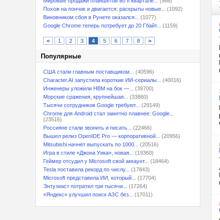
Мировые продажи планшетов во II квартале...
(986)
Похож на пончик и двигается: раскрыты новые...
(1092)
Виновником сбоя в Рунете оказался...
(1077)
Google Chrome теперь потребует до 20 Гбайт...
(1159)
<
1
2
3
4
5
6
7
8
>
Популярные
США стали главным поставщиком...
(40596)
Character.AI запустила короткие ИИ-сериалы...
(40016)
Инженеры уложили HBM на бок —...
(39700)
Морские сражения, крупнейшая...
(33860)
Тысячи сотрудников Google требуют...
(29149)
Chrome для Android стал заметно плавнее: Google...
(23516)
Россияне стали звонить и писать...
(22466)
Вышел релиз OpenIDE Pro — корпоративной...
(20956)
Mitsubishi начнёт выпускать по 1000...
(20516)
Игра в стиле «Джона Уика», новая...
(19360)
Геймер отсудил у Microsoft свой аккаунт...
(18464)
Tesla поставила рекорд по числу...
(17843)
Microsoft представила ИИ, который...
(17704)
Энтузиаст потратил три тысячи...
(17264)
«Яндекс» улучшил поиск АЗС без...
(17011)