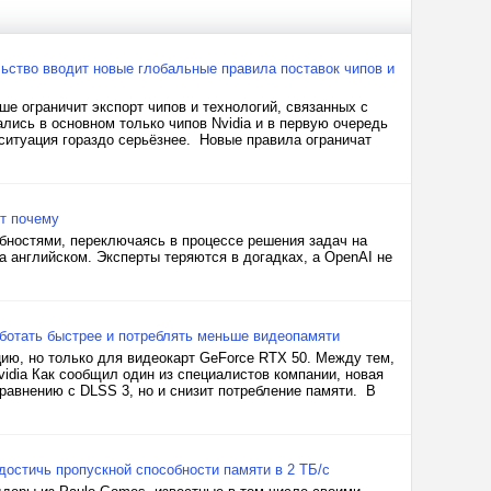
ьство вводит новые глобальные правила поставок чипов и
е ограничит экспорт чипов и технологий, связанных с
ись в основном только чипов Nvidia и в первую очередь
 ситуация гораздо серьёзнее. Новые правила ограничат
ет почему
ностями, переключаясь в процессе решения задач на
а английском. Эксперты теряются в догадках, а OpenAI не
ботать быстрее и потреблять меньше видеопамяти
ию, но только для видеокарт GeForce RTX 50. Между тем,
idia Как сообщил один из специалистов компании, новая
равнению с DLSS 3, но и снизит потребление памяти. В
достичь пропускной способности памяти в 2 ТБ/с