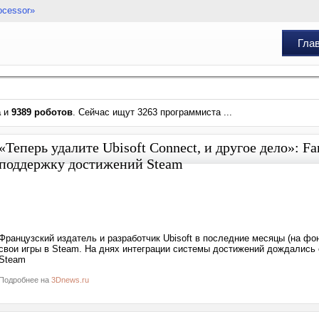
ocessor»
Гла
а
и
9389 роботов
. Сейчас ищут 3263 программиста ...
«Теперь удалите Ubisoft Connect, и другое дело»: Fa
поддержку достижений Steam
Французский издатель и разработчик Ubisoft в последние месяцы (на ф
свои игры в Steam. На днях интеграции системы достижений дождались 
Steam
Подробнее на
3Dnews.ru