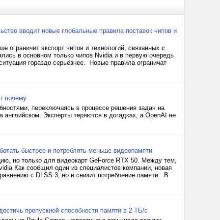
ьство вводит новые глобальные правила поставок чипов и
е ограничит экспорт чипов и технологий, связанных с
ись в основном только чипов Nvidia и в первую очередь
 ситуация гораздо серьёзнее. Новые правила ограничат
ет почему
ностями, переключаясь в процессе решения задач на
а английском. Эксперты теряются в догадках, а OpenAI не
ботать быстрее и потреблять меньше видеопамяти
ию, но только для видеокарт GeForce RTX 50. Между тем,
idia Как сообщил один из специалистов компании, новая
равнению с DLSS 3, но и снизит потребление памяти. В
достичь пропускной способности памяти в 2 ТБ/с