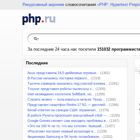
Рекурсивный акроним
словосочетания
«PHP: Hypertext Prepr
За последние 24 часа нас посетили
151032 программист
Последние
Asus представила 24,5-дюймовые игровые...
(1361)
В России начались поставки первого...
(1319)
Тысячи серверов оказались под угрозой взлома...
(1291)
Trouver представил роботы-пылесосы с...
(1309)
Intel неожиданно озолотила SoftBank, но...
(1289)
Строить можно — пользоваться нельзя: Техас...
(1266)
Представлен смартфон Redmi 17 5G — дисплей...
(1346)
Китай ответил на санкции США: ограничил...
(1379)
В работе Рунета произошёл масштабный сбой —...
(1155)
Google Gemini сможет сам находить проблемы в...
(1347)
«Это на 100 % не то, что мы хотели»: бывший...
(1437)
«Росатом» построит первый ветропарк в...
(1228)
Акционеры Samsung и SK hynix потребовали...
(1252)