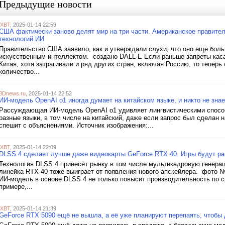
Предыдущие новости
iXBT
, 2025-01-14 22:59
США фактически заново делят мир на три части. Американское правител
технологий ИИ
Правительство США заявило, как и утверждали слухи, что оно еще больш
искусственным интеллектом. создано DALL-E Если раньше запреты касал
Китая, хотя затрагивали и ряд других стран, включая Россию, то теперь
количество...
3Dnews.ru
, 2025-01-14 22:52
ИИ-модель OpenAI o1 иногда думает на китайском языке, и никто не зна
Рассуждающая ИИ-модель OpenAI o1 удивляет лингвистическими способ
разные языки, в том числе на китайский, даже если запрос был сделан н
спешит с объяснениями. Источник изображения:...
iXBT
, 2025-01-14 22:09
DLSS 4 сделает лучше даже видеокарты GeForce RTX 40. Игры будут ра
Технология DLSS 4 принесёт рынку в том числе мультикадровую генерац
линейка RTX 40 тоже выиграет от появления нового апскейлера. фото Nv
ИИ-модель в основе DLSS 4 не только повысит производительность по с
примере,...
iXBT
, 2025-01-14 21:39
GeForce RTX 5090 ещё не вышла, а её уже планируют перепаять, чтобы 