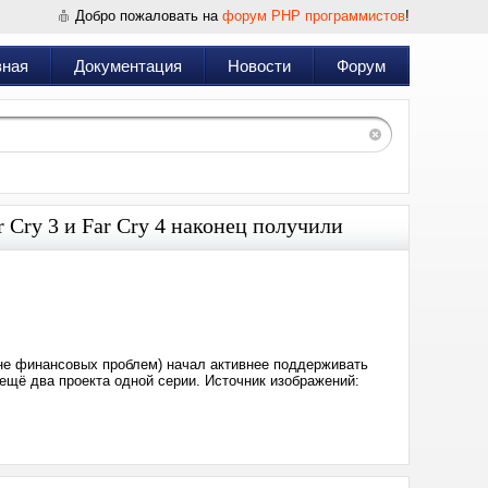
Добро пожаловать на
форум PHP программистов
!
вная
Документация
Новости
Форум
r Cry 3 и Far Cry 4 наконец получили
Дата:
2025-
01-
14
23:28
оне финансовых проблем) начал активнее поддерживать
ещё два проекта одной серии. Источник изображений: