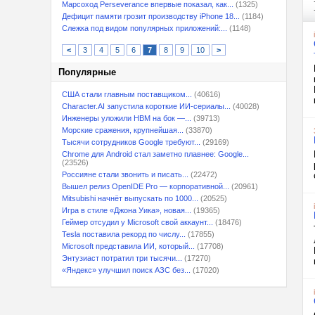
Марсоход Perseverance впервые показал, как...
(1325)
Дефицит памяти грозит производству iPhone 18...
(1184)
Слежка под видом популярных приложений:...
(1148)
<
3
4
5
6
7
8
9
10
>
Популярные
США стали главным поставщиком...
(40616)
Character.AI запустила короткие ИИ-сериалы...
(40028)
Инженеры уложили HBM на бок —...
(39713)
Морские сражения, крупнейшая...
(33870)
Тысячи сотрудников Google требуют...
(29169)
Chrome для Android стал заметно плавнее: Google...
(23526)
Россияне стали звонить и писать...
(22472)
Вышел релиз OpenIDE Pro — корпоративной...
(20961)
Mitsubishi начнёт выпускать по 1000...
(20525)
Игра в стиле «Джона Уика», новая...
(19365)
Геймер отсудил у Microsoft свой аккаунт...
(18476)
Tesla поставила рекорд по числу...
(17855)
Microsoft представила ИИ, который...
(17708)
Энтузиаст потратил три тысячи...
(17270)
«Яндекс» улучшил поиск АЗС без...
(17020)